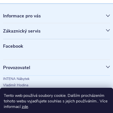
Z
á
Informace pro vás
p
Zákaznický servis
a
t
Facebook
í
Provozovatel
INTENA Nábytek
Vladimír Hodina
IČO: 73350583
Tento web používá soubory cookie. Dalším procházením
tohoto webu vyjadřujete souhlas s jejich používáním.. Více
informací
zde
.
Magazín Intena