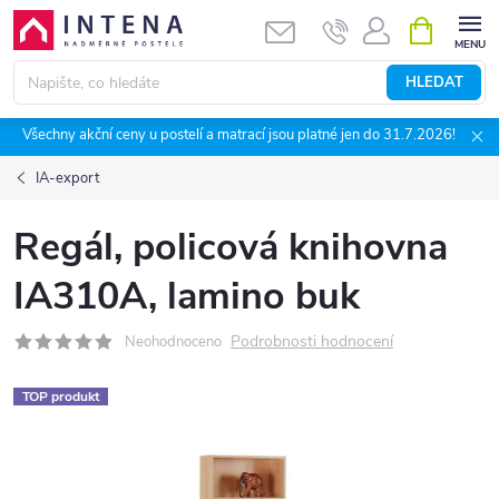
Přejít
NÁKUPNÍ
KOŠÍK
na
obsah
HLEDAT
Všechny akční ceny u postelí a matrací jsou platné jen do 31.7.2026!
IA-export
Regál, policová knihovna
IA310A, lamino buk
Podrobnosti hodnocení
Neohodnoceno
TOP produkt