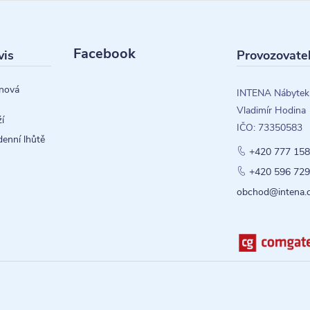
Facebook
vis
Provozovate
nová
INTENA Nábytek
Vladimír Hodina
í
IČO: 73350583
denní lhůtě
+420 777 158
+420 596 729
obchod@intena.