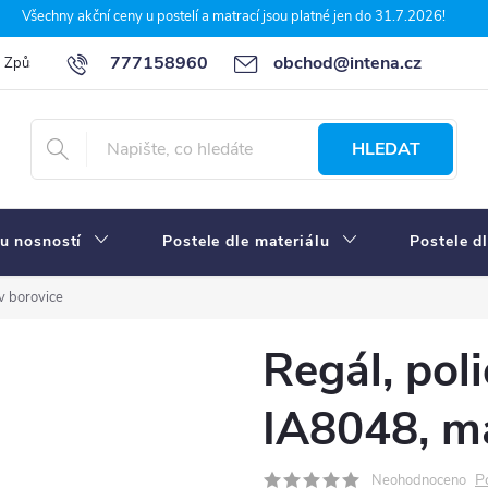
Všechny akční ceny u postelí a matrací jsou platné jen do 31.7.2026!
777158960
obchod@intena.cz
Způsoby a ceny dopravy
7 důvodů, proč nakupit u Intena nábytek
HLEDAT
u nosností
Postele dle materiálu
Postele d
v borovice
Regál, pol
IA8048, ma
P
Neohodnoceno