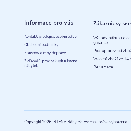
Z
á
Informace pro vás
Zákaznický ser
p
a
Kontakt, prodejna, osobní odběr
Výhody nákupu a ce
garance
t
Obchodní podmínky
Postup převzetí zbož
Způsoby a ceny dopravy
í
Vrácení zboží ve 14 
7 důvodů, proč nakupit u Intena
nábytek
Reklamace
Copyright 2026
INTENA Nábytek
. Všechna práva vyhrazena.