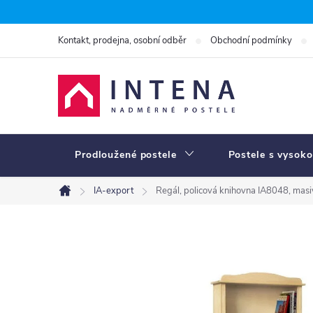
Přejít
na
Kontakt, prodejna, osobní odběr
Obchodní podmínky
obsah
Prodloužené postele
Postele s vysoko
IA-export
Regál, policová knihovna IA8048, masi
Domů