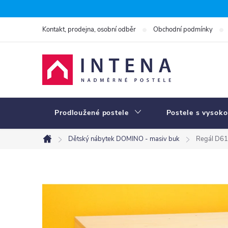
Přejít
na
Kontakt, prodejna, osobní odběr
Obchodní podmínky
obsah
Prodloužené postele
Postele s vysoko
Dětský nábytek DOMINO - masiv buk
Regál D61
Domů