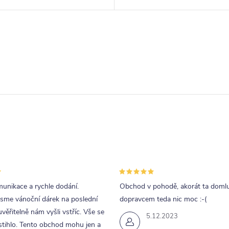
unikace a rychle dodání.
Obchod v pohodě, akorát ta doml
jsme vánoční dárek na poslední
dopravcem teda nic moc :-(
uvěřitelně nám vyšli vstříc. Vše se
5.12.2023
tihlo. Tento obchod mohu jen a