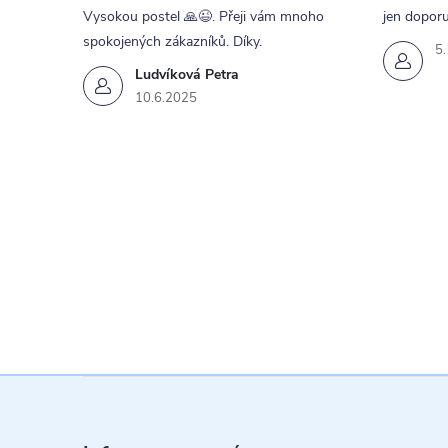
Vysokou postel 🙏😉. Přeji vám mnoho
jen doporu
spokojených zákazníků. Díky.
5
Ludvíková Petra
10.6.2025
Z
á