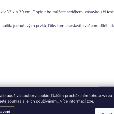
 x v.32 x h.39 cm. Doplnit ho můžete sedákem, zásuvkou či texti
bilita jednotlivých prvků. Díky tomu sestavíte vašemu dítěti ide
web používá soubory cookie. Dalším procházením tohoto webu
jete souhlas s jejich používáním.. Více informací
zde
.
muto produktu doporučujeme ještě dok
avení