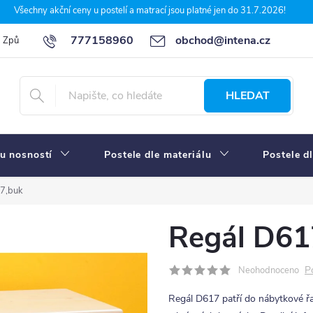
Všechny akční ceny u postelí a matrací jsou platné jen do 31.7.2026!
777158960
obchod@intena.cz
Způsoby a ceny dopravy
7 důvodů, proč nakupit u Intena nábytek
HLEDAT
u nosností
Postele dle materiálu
Postele d
7,buk
Regál D61
P
Neohodnoceno
Regál D617 patří do nábytkové ř