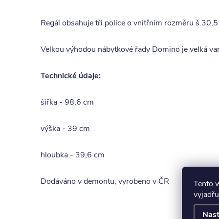
Regál obsahuje tři police o vnitřním rozměru š.30,5
Velkou výhodou nábytkové řady Domino je velká varia
Technické údaje:
šířka - 98,6 cm
výška - 39 cm
hloubka - 39,6 cm
Dodáváno v demontu, vyrobeno v ČR
Tento 
vyjadřu
K to
Nast