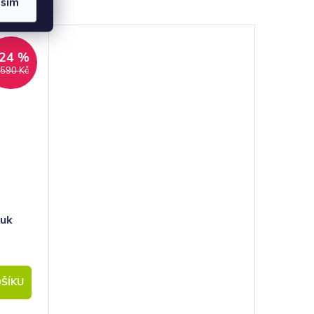
asím
24 %
 590 Kč
buk
ŠÍKU