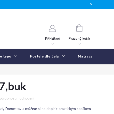
NÁKUPNÍ
KOŠÍK
Prázdný košík
Přihlášení
le typu
Postele dle čela
Matrace
R
7,buk
odrobnosti hodnocení
ady Domestav a můžete si ho doplnit praktickým sedákem