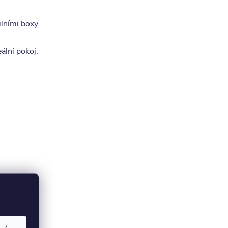
lními boxy.
ální pokoj.
oupit