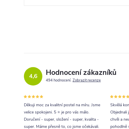
Hodnocení zákazníků
4,6
494 hodnocení
Zobrazit recenze
Děkuji moc za kvalitní postel na míru. Jsme
Skvělá kom
velice spokojeni. 5 ⭐ je pro vás málo.
Objednali 
Doručení - super, složení - super, kvalita -
chvíli a ne
super. Máme přesně to, co jsme očekávali.
pohodlně s