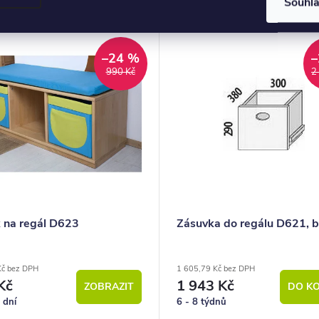
Souhl
–24 %
–
990 Kč
2
 na regál D623
Zásuvka do regálu D621, 
Kč bez DPH
1 605,79 Kč bez DPH
Kč
1 943 Kč
ZOBRAZIT
DO KO
 dní
6 - 8 týdnů