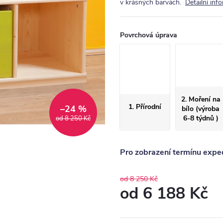
v krásných barvách.
Detailní inf
Povrchová úprava
2. Moření na
1. Přírodní
–24 %
bílo (výroba
6-8 týdnů )
od 8 250 Kč
Pro zobrazení termínu exped
od 8 250 Kč
od
6 188 Kč
Měrná
cena: