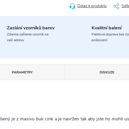
Dotaz k produktu
Sdíl
Zaslání vzorníků barev
Kvalitní balení
Zdarma zašleme vzorník na
Paletová doprava bez riz
vaši adresu
poškození
PARAMETRY
DISKUZE
obený je z masivu buk cink a je navržen tak aby jste ho mohli us