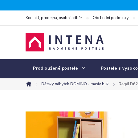
Přejít
na
Kontakt, prodejna, osobní odběr
Obchodní podmínky
obsah
Prodloužené postele
Postele s vysoko
Dětský nábytek DOMINO - masiv buk
Regál D62
Domů