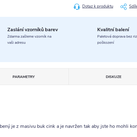
Dotaz k produktu
Sdíl
Zaslání vzorníků barev
Kvalitní balení
Zdarma zašleme vzorník na
Paletová doprava bez riz
vaši adresu
poškození
PARAMETRY
DISKUZE
bený je z masivu buk cink a je navržen tak aby jste ho mohli k