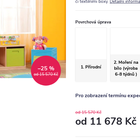
či textilními boxy.
Detailní inform
Povrchová úprava
2. Moření na
1. Přírodní
–25 %
bílo (výroba
6-8 týdnů )
od 15 570 Kč
Pro zobrazení termínu exped
od 15 570 Kč
od
11 678 Kč
Měrná
cena: