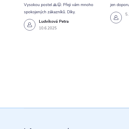
Vysokou postel 🙏😉. Přeji vám mnoho
jen doporu
spokojených zákazníků. Díky.
5
Ludvíková Petra
10.6.2025
Z
á