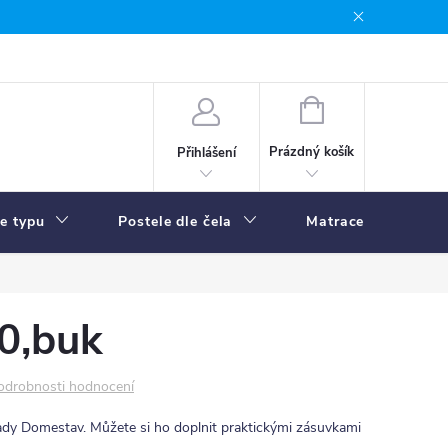
NÁKUPNÍ
KOŠÍK
Prázdný košík
Přihlášení
le typu
Postele dle čela
Matrace
R
0,buk
odrobnosti hodnocení
ady Domestav. Můžete si ho doplnit praktickými zásuvkami