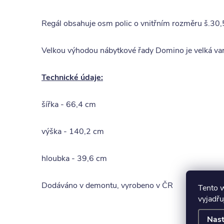
Regál obsahuje osm polic o vnitřním rozměru š.30,5
Velkou výhodou nábytkové řady Domino je velká varia
Technické údaje:
šířka - 66,4 cm
výška - 140,2 cm
hloubka - 39,6 cm
Dodáváno v demontu, vyrobeno v ČR
Tento 
vyjadřu
K to
Nast