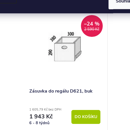
Souhl
–24 %
2 590 Kč
Zásuvka do regálu D621, buk
1 605,79 Kč bez DPH
1 943 Kč
DO KOŠÍKU
6 - 8 týdnů