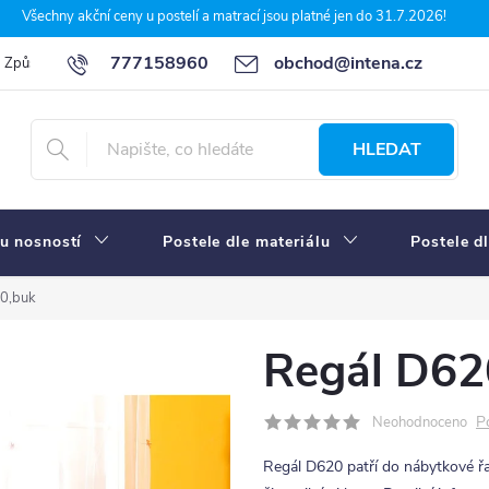
Všechny akční ceny u postelí a matrací jsou platné jen do 31.7.2026!
777158960
obchod@intena.cz
Způsoby a ceny dopravy
7 důvodů, proč nakupit u Intena nábytek
HLEDAT
u nosností
Postele dle materiálu
Postele d
0,buk
Regál D62
P
Neohodnoceno
Regál D620 patří do nábytkové ř