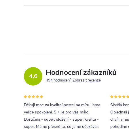
Hodnocení zákazníků
4,6
494 hodnocení
Zobrazit recenze
Děkuji moc za kvalitní postel na míru. Jsme
Skvělá kom
velice spokojeni. 5 ⭐ je pro vás málo.
Objednali 
Doručení - super, složení - super, kvalita -
chvíli a ne
super. Máme přesně to, co jsme očekávali.
pohodlně s