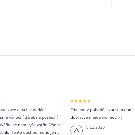
unikace a rychle dodání.
Obchod v pohodě, akorát ta doml
jsme vánoční dárek na poslední
dopravcem teda nic moc :-(
uvěřitelně nám vyšli vstříc. Vše se
5.12.2023
tihlo. Tento obchod mohu jen a