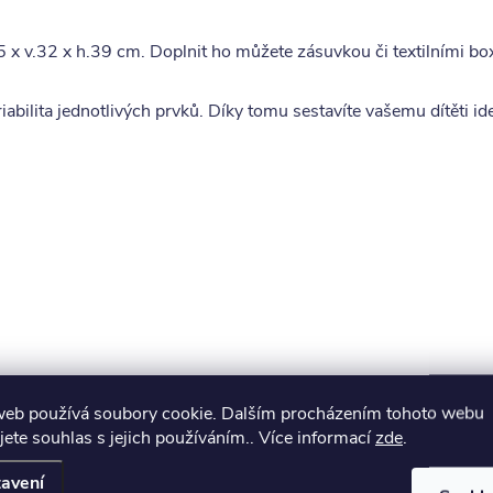
 x v.32 x h.39 cm. Doplnit ho můžete zásuvkou či textilními bo
bilita jednotlivých prvků. Díky tomu sestavíte vašemu dítěti ide
web používá soubory cookie. Dalším procházením tohoto webu
jete souhlas s jejich používáním.. Více informací
zde
.
muto produktu doporučujeme ještě dok
avení