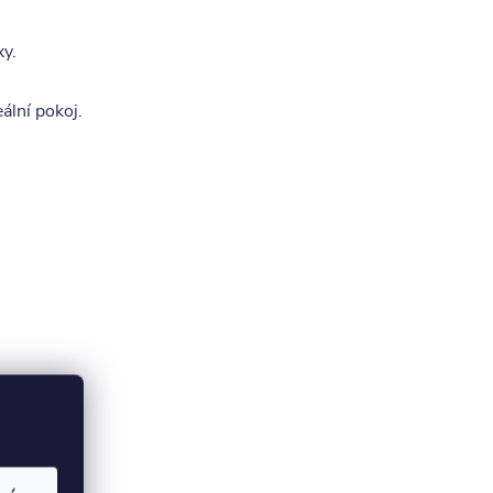
xy.
ální pokoj.
oupit