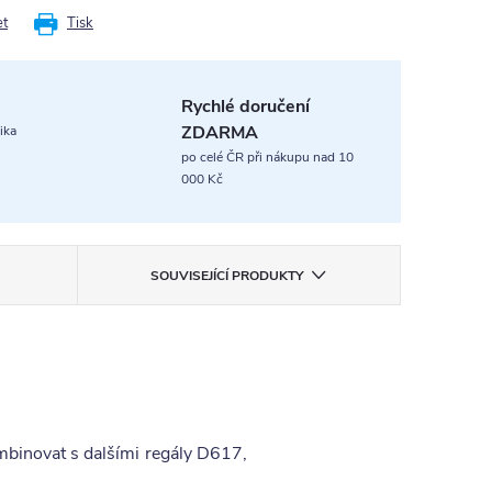
et
Tisk
Rychlé doručení
ZDARMA
ika
po celé ČR při nákupu nad 10
000 Kč
SOUVISEJÍCÍ PRODUKTY
ombinovat s dalšími regály D617,