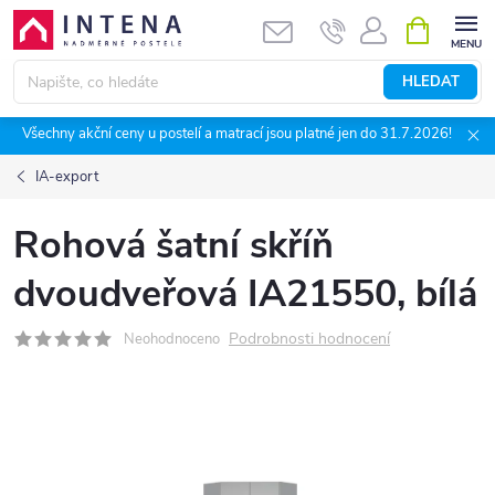
Přejít
NÁKUPNÍ
KOŠÍK
na
obsah
HLEDAT
Všechny akční ceny u postelí a matrací jsou platné jen do 31.7.2026!
IA-export
Rohová šatní skříň
dvoudveřová IA21550, bílá
Podrobnosti hodnocení
Neohodnoceno