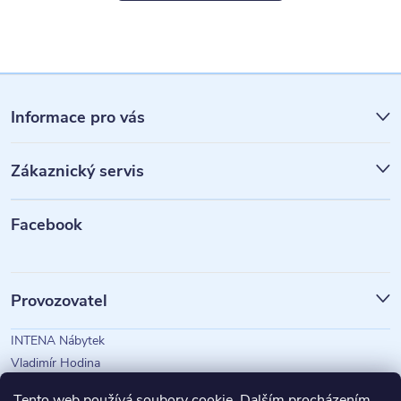
Z
á
Informace pro vás
p
Zákaznický servis
a
t
Facebook
í
Provozovatel
INTENA Nábytek
Vladimír Hodina
IČO: 73350583
Tento web používá soubory cookie. Dalším procházením