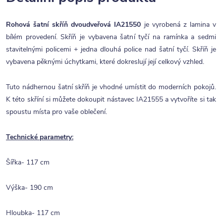
Rohová šatní skříň dvoudveřová IA21550
je vyrobená z lamina v
bílém provedení. Skříň je vybavena šatní tyčí na ramínka a sedmi
stavitelnými policemi + jedna dlouhá police nad šatní tyčí. Skříň je
vybavena pěknými úchytkami, které dokreslují její celkový vzhled.
Tuto nádhernou šatní skříň je vhodné umístit do moderních pokojů.
K této skříní si můžete dokoupit nástavec IA21555 a vytvoříte si tak
spoustu místa pro vaše oblečení.
Technické parametry:
Šířka- 117 cm
Výška- 190 cm
Hloubka- 117 cm