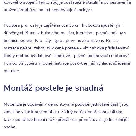
kovového spojení. Tento spoj je dostatečně stabilní a po sestavení a
utažení šroubů se postel nepohybuje či nekýve.
Podpora pro rošty je zajištěna cca 15 cm hluboko zapuštěnými
dřevěnými lištami z bukového masivu, které jsou pevně spojeny s
bočnicí postele. Tyto lišty nejsou povrchově upraveny. Rošt a
matrace nejsou zahrnuty v ceně postele - viz nabídka příslušenství.
Rošty mohou být laťkové, lamelové - pevné, polohovací i motorové.
Pomoc při výběru vhodné matrace poskytne náš vyhledávač ideální
matrace.
​Montáž postele je snadná
Model Ela je dodáván v demontované podobě, jednotlivé části jsou
zabalené v kartonovém obalu. Žádný balíček nepřesahuje 40 kg,
takže jednotlivé balení může přenášet a přemísťovat i jedna silnější
osoba.