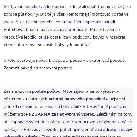
Sestavení postele zvládne kdokoli, kdo je alespoň trochu zručný, za
zhruba půl hodiny. Určitě je však komfortnější montovat postel ve
dvou. K sestavení postele není třeba žádné speciální nářadí.
Potřebovat budete pouze křížový šroubovák. Při sestavení se
nepoužívá lepidlo, takže postel lze v budoucnu kdykoliv rozebrat,
přemístit a znovu sestavit. Pokyny k montáži
U této postele je návod k dispozici pouze v elektronické podobě.
Zobrazit
návod
na sestavení postele.
Zaslání vzorku postele poštou. Máte zájem o tento výrobek v
některém z nabízených
odstínů barevného provedení
a nejste si
jisti, zda se vám bude zvolená barva líbit? V takovém případě vám
můžeme zcela
ZDARMA
zaslat vybraný vzorek
. Záleží nám na tom,
ať si správně vyberete a jste pak se zakoupeným zbožím maximálně
spokojeni. Pro zaslání vzorku potřebujeme znát vaší
adresu
a
název