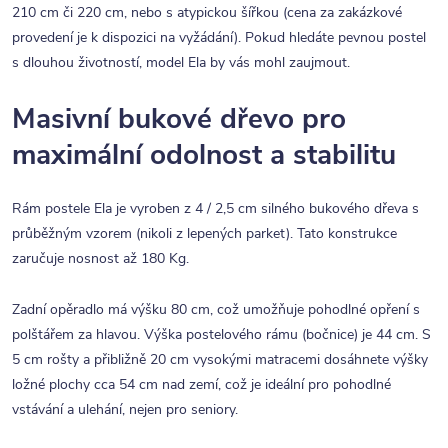
210 cm či 220 cm, nebo s atypickou šířkou (cena za zakázkové
provedení je k dispozici na vyžádání). Pokud hledáte pevnou postel
s dlouhou životností, model Ela by vás mohl zaujmout.
Masivní bukové dřevo pro
maximální odolnost a stabilitu
Rám postele Ela je vyroben z 4 / 2,5 cm silného bukového dřeva s
průběžným vzorem (nikoli z lepených parket). Tato konstrukce
zaručuje nosnost až 180 Kg.
Zadní opěradlo má výšku 80 cm, což umožňuje pohodlné opření s
polštářem za hlavou. Výška postelového rámu (bočnice) je 44 cm. S
5 cm rošty a přibližně 20 cm vysokými matracemi dosáhnete výšky
ložné plochy cca 54 cm nad zemí, což je ideální pro pohodlné
vstávání a ulehání, nejen pro seniory.