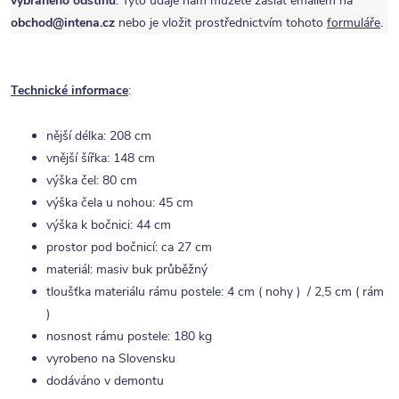
vybraného odstínu
. Tyto údaje nám můžete zaslat emailem na
obchod@intena.cz
nebo je vložit prostřednictvím tohoto
formuláře
.
Technické informace
:
nější délka: 208 cm
vnější šířka: 148 cm
výška čel: 80 cm
výška čela u nohou: 45 cm
výška k bočnici: 44 cm
prostor pod bočnicí: ca 27 cm
materiál: masiv buk průběžný
tloušťka materiálu rámu postele: 4 cm ( nohy ) / 2,5 cm ( rám
)
nosnost rámu postele: 180 kg
vyrobeno na Slovensku
dodáváno v demontu