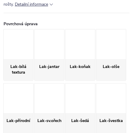
rošty.
Detailní informace
Povrchová úprava
Lak-bílá
Lak-jantar
Lak-koňak
Lak-olše
textura
Lak-přírodní
Lak-sv.ořech
Lak-šedá
Lak-švestka