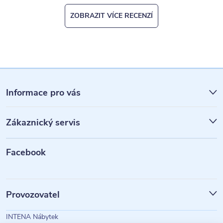
ZOBRAZIT VÍCE RECENZÍ
Z
á
Informace pro vás
p
Zákaznický servis
a
t
Facebook
í
Provozovatel
INTENA Nábytek