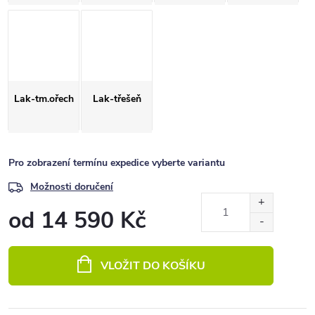
Lak-tm.ořech
Lak-třešeň
Pro zobrazení termínu expedice vyberte variantu
Možnosti doručení
od
14 590 Kč
Měrná
cena:
VLOŽIT DO KOŠÍKU