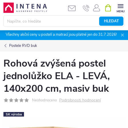
Přejít
NÁKUPNÍ
KOŠÍK
na
obsah
HLEDAT
Všechny akční ceny u postelí a matrací jsou platné jen do 31.7.2026!
Postele RVD buk
Rohová zvýšená postel
jednolůžko ELA - LEVÁ,
140x200 cm, masiv buk
Podrobnosti hodnocení
Neohodnoceno
SK výroba