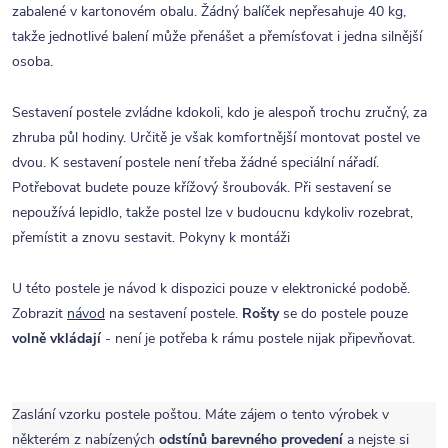
zabalené v kartonovém obalu. Žádný balíček nepřesahuje 40 kg,
takže jednotlivé balení může přenášet a přemísťovat i jedna silnější
osoba.
Sestavení postele zvládne kdokoli, kdo je alespoň trochu zručný, za
zhruba půl hodiny. Určitě je však komfortnější montovat postel ve
dvou. K sestavení postele není třeba žádné speciální nářadí.
Potřebovat budete pouze křížový šroubovák. Při sestavení se
nepoužívá lepidlo, takže postel lze v budoucnu kdykoliv rozebrat,
přemístit a znovu sestavit. Pokyny k montáži
U této postele je návod k dispozici pouze v elektronické podobě.
Zobrazit
návod
na sestavení postele.
Rošty
se do postele pouze
volně vkládají
- není je potřeba k rámu postele nijak připevňovat.
Zaslání vzorku postele poštou. Máte zájem o tento výrobek v
některém z nabízených
odstínů barevného provedení
a nejste si