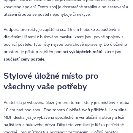
kovového spojení. Tento spoj je dostatečně stabilní a po sestavení a
utažení šroubů se postel nepohybuje či nekýve.
Podpora pro rošty je zajištěna cca 15 cm hluboko zapuštěnými
dřevěnými lištami z bukového masivu, které jsou pevně spojeny s
bočnicí postele. Tyto lišty nejsou povrchově upraveny. Do úložného
prostoru je přístup zajištěn pomocí
vyklápěcích roštů
, které jsou
součástí ceny postele
.
Stylové úložné místo pro
všechny vaše potřeby
Postel Ela je vybavena úložným prostorem, který je umístěný zhruba
10 cm nad podlahou. Dno tohoto úložiště tvoří přibližně 1 cm silná
MDF deska, jež je vybavena specifickými ventilačními otvory a leží
na lištách z bukového dřeva. Díky této ventilaci je lůžko perfektně
vhodné i pro místnosti s podlahovým topením. Úložný prostor