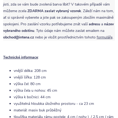
jisti, zda se vám bude zvolená barva líbit? V takovém případě vám
můžeme zcela
ZDARMA
zaslat vybraný vzorek
. Záleží nám na tom,
ať si správně vyberete a jste pak se zakoupeným zbožím maximálně
spokojeni. Pro zaslání vzorku potřebujeme znát vaší
adresu
a
název
vybraného odstínu
. Tyto údaje nám můžete zaslat emailem na
obchod@intena.cz
nebo je vložit prostřednictvím tohoto
formuláře
.
Technické informace
:
vnější délka: 208 cm
vnější šířka: 128 cm
výška čel: 80 cm
výška čela u nohou: 45 cm
výška k bočnici: 44 cm
využitelná hloubka úložného prostoru - ca 23 cm
materiál: masiv buk průběžný
tloušťka materiálu rámu postele: 4 cm ( nohy ) / 2,5 cm ( rám