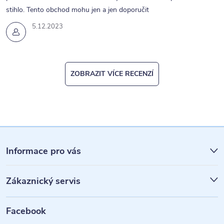
stihlo. Tento obchod mohu jen a jen doporučit
5.12.2023
ZOBRAZIT VÍCE RECENZÍ
Z
á
Informace pro vás
p
Zákaznický servis
a
t
Facebook