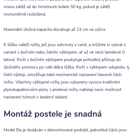
snese zátěž až do hmotnosti kolem 50 kg, pokud je zátěž
rovnoměrně rozložená.
Maximální úložná kapacita dosahuje až 23 cm ve výšce.
K lůžku náleží rošty, jež jsou zahrnuty v ceně, a můžete si vybrat z
variant s bočním nebo čelním výklopem, ať už ve verzi lamelové či
laťové. Rošt s bočním výklopem poskytuje pohodlný přístup do
úložného prostoru po celé délce lůžka. Rošt s výklopem odspodu, tj.
čelní výklop, umožňuje také mechanické nastavení hlavové části
roštu. Všechny výklopné rošty jsou vybaveny vysoce kvalitními
plynokapalinovými písty. Lamelové rošty nabízejí navíc možnost
nastavení tuhosti v bederní oblasti.
​Montáž postele je snadná
Model Ela je dodáván v demontované podobě, jednotlivé části jsou