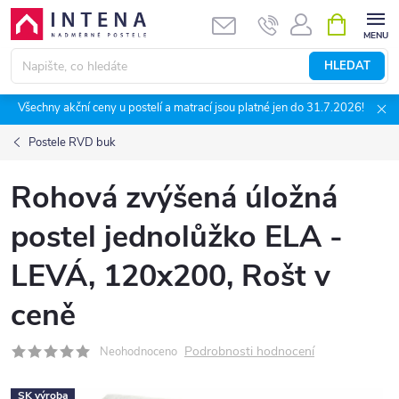
Přejít
NÁKUPNÍ
KOŠÍK
na
obsah
HLEDAT
Všechny akční ceny u postelí a matrací jsou platné jen do 31.7.2026!
Postele RVD buk
Rohová zvýšená úložná
postel jednolůžko ELA -
LEVÁ, 120x200, Rošt v
ceně
Podrobnosti hodnocení
Neohodnoceno
SK výroba