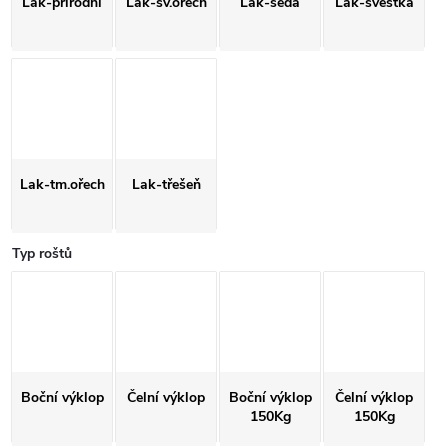
Lak-přírodní
Lak-sv.ořech
Lak-šedá
Lak-švestka
Lak-tm.ořech
Lak-třešeň
Typ roštů
Boční výklop
Čelní výklop
Boční výklop
Čelní výklop
150Kg
150Kg