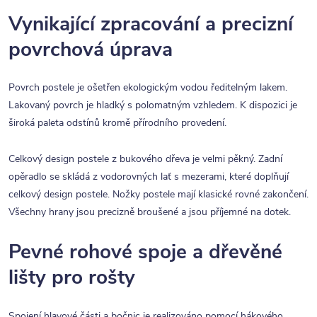
Vynikající zpracování a precizní
povrchová úprava
Povrch postele je ošetřen ekologickým vodou ředitelným lakem.
Lakovaný povrch je hladký s polomatným vzhledem. K dispozici je
široká paleta odstínů kromě přírodního provedení.
Celkový design postele z bukového dřeva je velmi pěkný. Zadní
opěradlo se skládá z vodorovných lať s mezerami, které doplňují
celkový design postele. Nožky postele mají klasické rovné zakončení.
Všechny hrany jsou precizně broušené a jsou příjemné na dotek.
Pevné rohové spoje a dřevěné
lišty pro rošty
Spojení hlavové části a bočnic je realizováno pomocí hákového