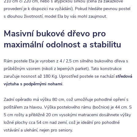
210 cm či 220 cm, nebo s atypickou šířkou (cena za zakázkové
provedení je k dispozici na vyžádání). Pokud hledáte pevnou postel
s dlouhou životností, model Ela by vás mohl zaujmout.
Masivní bukové dřevo pro
maximální odolnost a stabilitu
Rám postele Ela je vyroben z 4 / 2,5 cm silného bukového dřeva s
průběžným vzorem (nikoli z lepených parket). Tato konstrukce
zaručuje nosnost až 180 Kg. Uprostřed postele se nachází
středová
výztuha s podpěrnými nohami
.
Zadní opěradlo má výšku 80 cm, což umožňuje pohodlné opření s
polštářem za hlavou. Výška postelového rámu (bočnice) je 44 cm. S
5 cm rošty a přibližně 20 cm vysokými matracemi dosáhnete výšky
ložné plochy cca 54 cm nad zemí, což je ideální pro pohodlné
vstávání a ulehání, nejen pro seniory.