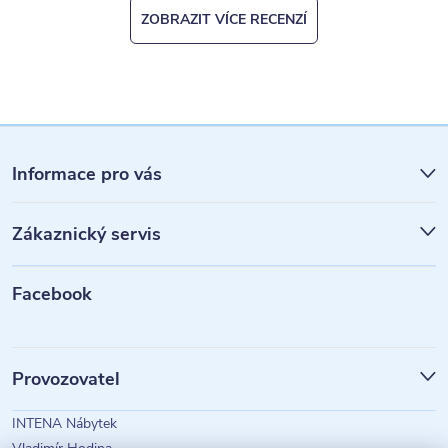
ZOBRAZIT VÍCE RECENZÍ
Z
á
Informace pro vás
p
Zákaznický servis
a
t
Facebook
í
Provozovatel
INTENA Nábytek