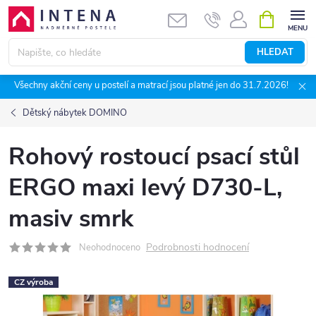
Přejít
NÁKUPNÍ
KOŠÍK
na
obsah
HLEDAT
Všechny akční ceny u postelí a matrací jsou platné jen do 31.7.2026!
Dětský nábytek DOMINO
Rohový rostoucí psací stůl
ERGO maxi levý D730-L,
masiv smrk
Podrobnosti hodnocení
Neohodnoceno
CZ výroba