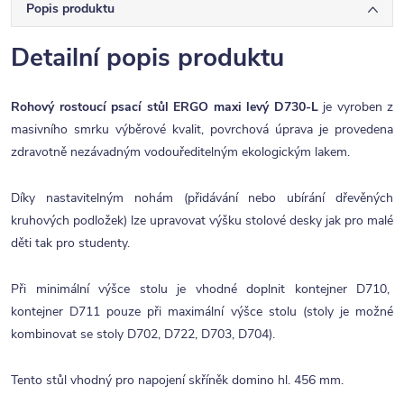
Popis produktu
Detailní popis produktu
Rohový rostoucí psací stůl ERGO maxi levý D730-L
je vyroben z
masivního smrku výběrové kvalit, povrchová úprava je provedena
zdravotně nezávadným vodouředitelným ekologickým lakem.
Díky nastavitelným nohám (přidávání nebo ubírání dřevěných
kruhových podložek) lze upravovat výšku stolové desky jak pro malé
děti tak pro studenty.
Při minimální výšce stolu je vhodné doplnit kontejner D710,
kontejner D711 pouze při maximální výšce stolu (stoly je možné
kombinovat se stoly D702, D722, D703, D704).
Tento stůl vhodný pro napojení skříněk domino hl. 456 mm.