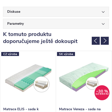
Diskuse
Parametry
K tomuto produktu
doporučujeme ještě dokoupit
CZ výroba
SK výroba
–30 %
12 843 Kč
Matrace ELIS - sada k
Matrace Veneza - sada na