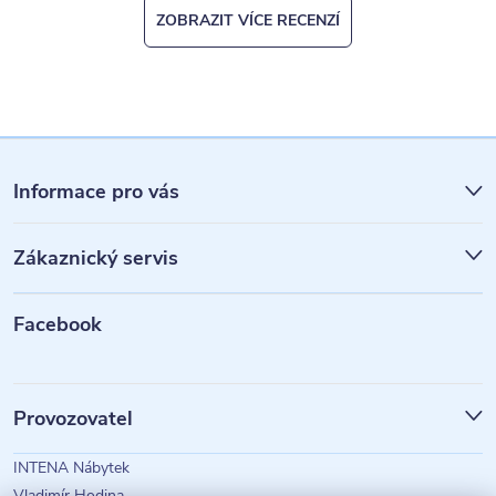
ZOBRAZIT VÍCE RECENZÍ
Z
á
Informace pro vás
p
Zákaznický servis
a
t
Facebook
í
Provozovatel
INTENA Nábytek
Vladimír Hodina