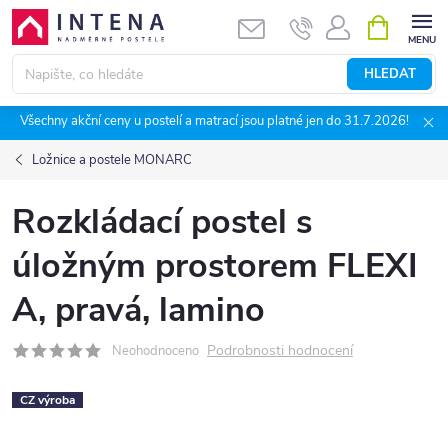
Přejít
NÁKUPNÍ
KOŠÍK
na
obsah
HLEDAT
Všechny akční ceny u postelí a matrací jsou platné jen do 31.7.2026!
Ložnice a postele MONARC
Rozkládací postel s
úložným prostorem FLEXI
A, pravá, lamino
Podrobnosti hodnocení
Neohodnoceno
CZ výroba