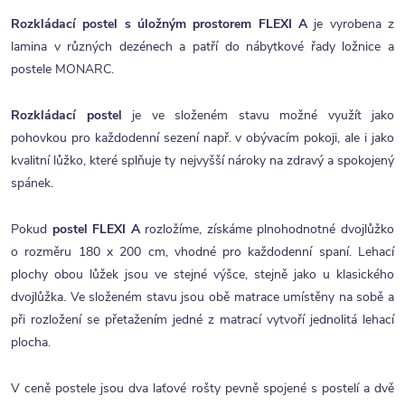
Rozkládací postel s úložným prostorem FLEXI A
je vyrobena z
lamina v různých dezénech a patří do nábytkové řady ložnice a
postele MONARC.
Rozkládací postel
je ve složeném stavu možné využít jako
pohovkou pro každodenní sezení např. v obývacím pokoji, ale i jako
kvalitní lůžko, které splňuje ty nejvyšší nároky na zdravý a spokojený
spánek.
Pokud
postel FLEXI A
rozložíme, získáme plnohodnotné dvojlůžko
o rozměru 180 x 200 cm, vhodné pro každodenní spaní. Lehací
plochy obou lůžek jsou ve stejné výšce, stejně jako u klasického
dvojlůžka. Ve složeném stavu jsou obě matrace umístěny na sobě a
při rozložení se přetažením jedné z matrací vytvoří jednolitá lehací
plocha.
V ceně postele jsou dva laťové rošty pevně spojené s postelí a dvě