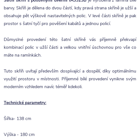
Šatní skříň s posuvnými dveřmi IA3323B
je vyrobená z lamina bílé
barvy. Skříň je dělena do dvou částí, kdy pravá strana skříně je užší a
obsahuje pět výškově nastavitelných polic. V levé části skříně je pak
prostor s šatní tyčí pro pověšení kabátů a jednou policí.
Důmyslné provedení této šatní skříně vás příjemně překvapí
kombinací polic v užší části a velkou vnitřní úschovnou pro vše co
máte na ramínkách.
Tuto skříň uvítají především dospívající a dospělí, díky optimálnímu
využití prostoru v místnosti. Příjemné bílé provedení vynikne svým
moderním vzhledem navíc téměř kdekoli.
Technické parametry:
Šířka- 138 cm
Výška - 180 cm