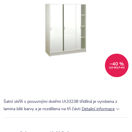
–40 %
12 817 Kč
Šatní skříň s posuvnými dveřmi IA3323B třídílná je vyrobena z
lamina bílé barvy a je rozdělena na tři části
Detailní informace