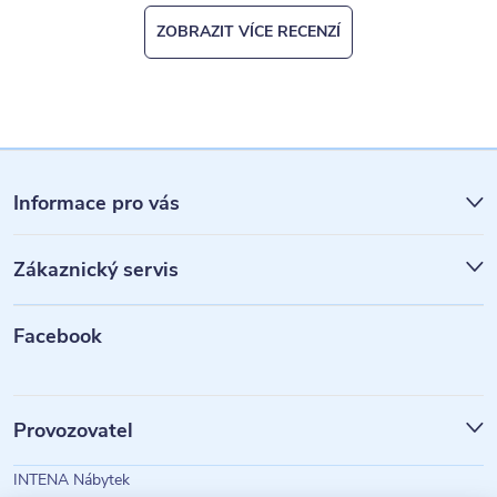
ZOBRAZIT VÍCE RECENZÍ
Z
á
Informace pro vás
p
Zákaznický servis
a
t
Facebook
í
Provozovatel
INTENA Nábytek