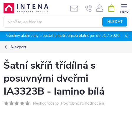
Přejít
NÁKUPNÍ
KOŠÍK
na
obsah
HLEDAT
Všechny akční ceny u postelí a matrací jsou platné jen do 31.7.2026!
IA-export
Šatní skříň třídílná s
posuvnými dveřmi
IA3323B - lamino bílá
Podrobnosti hodnocení
Neohodnoceno