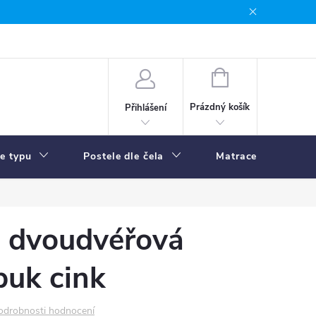
NÁKUPNÍ
KOŠÍK
Prázdný košík
Přihlášení
le typu
Postele dle čela
Matrace
R
ň dvoudvéřová
buk cink
odrobnosti hodnocení