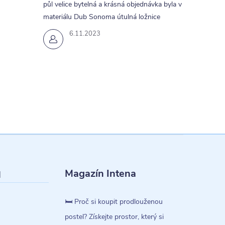
půl velice bytelná a krásná objednávka byla v
materiálu Dub Sonoma útulná ložnice
6.11.2023
Magazín Intena
l
🛏️ Proč si koupit prodlouženou
postel? Získejte prostor, který si