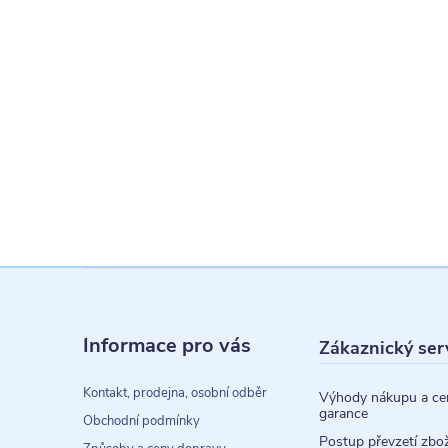
Z
á
Informace pro vás
Zákaznický ser
p
a
Kontakt, prodejna, osobní odběr
Výhody nákupu a ce
garance
t
Obchodní podmínky
Postup převzetí zbož