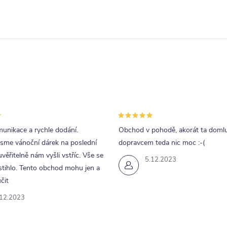
unikace a rychle dodání.
Obchod v pohodě, akorát ta doml
jsme vánoční dárek na poslední
dopravcem teda nic moc :-(
uvěřitelně nám vyšli vstříc. Vše se
5.12.2023
tihlo. Tento obchod mohu jen a
čit
.12.2023