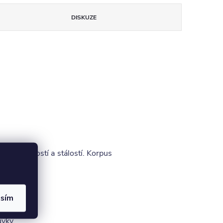
DISKUZE
ou odolností a stálostí. Korpus
asím
uvky.