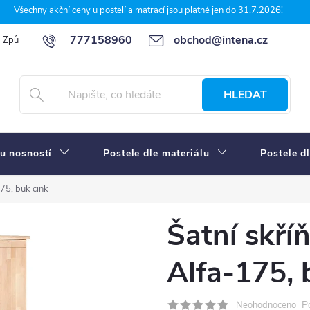
Všechny akční ceny u postelí a matrací jsou platné jen do 31.7.2026!
777158960
obchod@intena.cz
Způsoby a ceny dopravy
7 důvodů, proč nakupit u Intena nábytek
HLEDAT
u nosností
Postele dle materiálu
Postele d
75, buk cink
Šatní skří
Alfa-175, 
P
Neohodnoceno