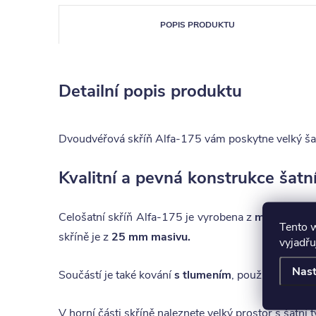
POPIS PRODUKTU
Detailní popis produktu
Dvoudvéřová skříň Alfa-175 vám poskytne velký šatn
Kvalitní a pevná konstrukce šatn
Celošatní skříň Alfa-175 je vyrobena z
masivního 
Tento 
skříně je z
25 mm masivu.
vyjadřu
Nast
Součástí je také kování
s tlumením
, použité na dví
V horní části skříně naleznete velký prostor s šatní 