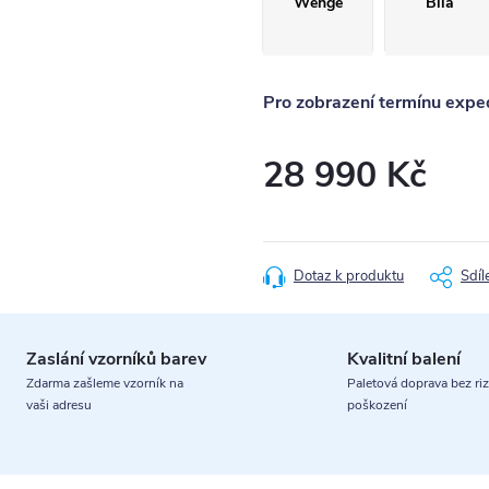
Wenge
Bílá
Pro zobrazení termínu exped
28 990 Kč
Měrná
cena:
Dotaz k produktu
Sdíl
Zaslání vzorníků barev
Kvalitní balení
Zdarma zašleme vzorník na
Paletová doprava bez riz
vaši adresu
poškození