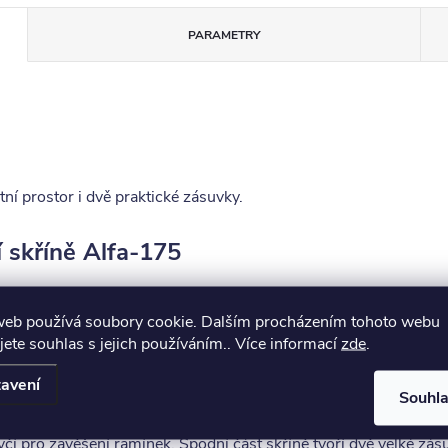
PARAMETRY
í prostor i dvě praktické zásuvky.
í skříně Alfa-175
buku cink
, který je povrchově upravený bezbarvým lakem s vysok
web používá soubory cookie. Dalším procházením tohoto webu
jete souhlas s jejich používáním.. Více informací
zde
.
avení
řkách a v pojezdech zásuvek.
Souhl
tyčí pro zavěšení ramínek. Spodní část skříně tvoří dvě velké zás