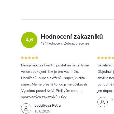
Hodnocení zákazníků
4,6
494 hodnocení
Zobrazit recenze
Děkuji moc za kvalitní postel na míru. Jsme
Skvělá kom
velice spokojeni. 5 ⭐ je pro vás málo.
Objednali 
Doručení - super, složení - super, kvalita -
chvíli a ne
super. Máme přesně to, co jsme očekávali.
pohodlně s
Vysokou postel 🙏😉. Přeji vám mnoho
jen doporu
spokojených zákazníků. Díky.
5
Ludvíková Petra
10.6.2025