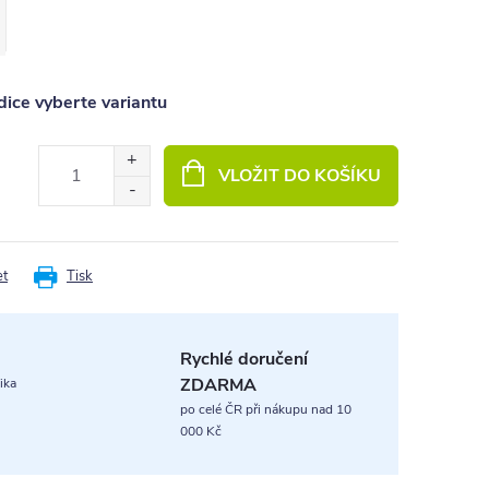
ice vyberte variantu
VLOŽIT DO KOŠÍKU
et
Tisk
Rychlé doručení
ZDARMA
ika
po celé ČR při nákupu nad 10
000 Kč