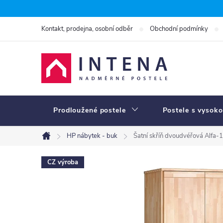
Přejít
na
Kontakt, prodejna, osobní odběr
Obchodní podmínky
obsah
Prodloužené postele
Postele s vysoko
HP nábytek - buk
Šatní skříň dvoudvéřová Alfa-1
Domů
CZ výroba