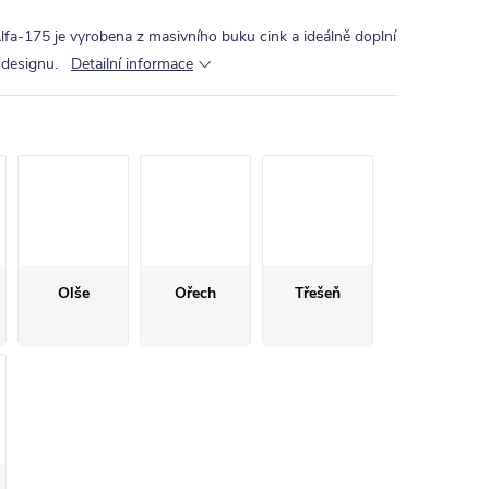
lfa-175 je vyrobena z masivního buku cink a ideálně doplní
m designu.
Detailní informace
Olše
Ořech
Třešeň