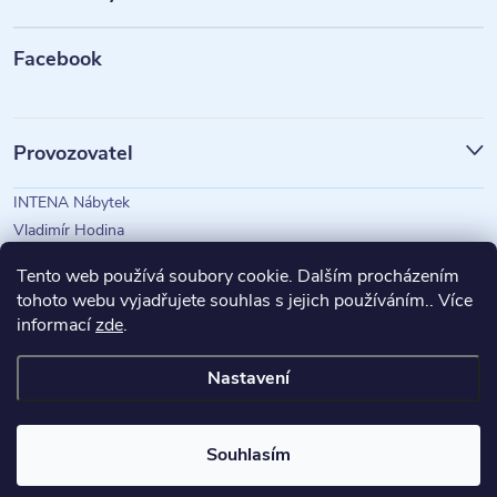
a
t
Facebook
í
Provozovatel
INTENA Nábytek
Vladimír Hodina
IČO: 73350583
Tento web používá soubory cookie. Dalším procházením
tohoto webu vyjadřujete souhlas s jejich používáním.. Více
informací
zde
.
Magazín Intena
Nastavení
Copyright 2026
INTENA Nábytek
. Všechna práva vyhrazena.
Souhlasím
Vytvořil Shoptet