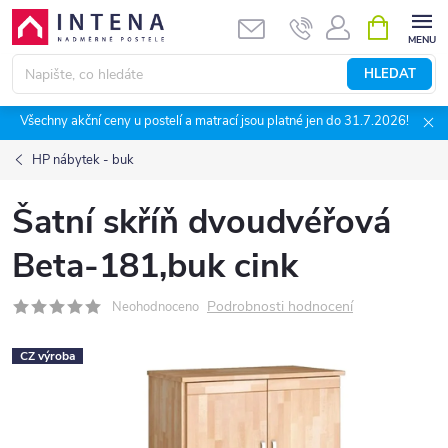
Přejít
NÁKUPNÍ
KOŠÍK
na
obsah
HLEDAT
Všechny akční ceny u postelí a matrací jsou platné jen do 31.7.2026!
HP nábytek - buk
Šatní skříň dvoudvéřová
Beta-181,buk cink
Podrobnosti hodnocení
Neohodnoceno
CZ výroba