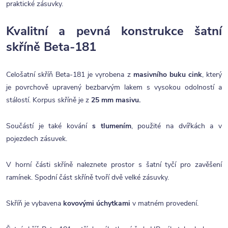
praktické zásuvky.
Kvalitní a pevná konstrukce šatní
skříně Beta-181
Celošatní skříň Beta-181 je vyrobena z
masivního buku cink
, který
je povrchově upravený bezbarvým lakem s vysokou odolností a
stálostí. Korpus skříně je z
25 mm masivu.
Součástí je také kování
s tlumením
, použité na dvířkách a v
pojezdech zásuvek.
V horní části skříně naleznete prostor s šatní tyčí pro zavěšení
ramínek. Spodní část skříně tvoří dvě velké zásuvky.
Skříň je vybavena
kovovými úchytkami
v matném provedení.