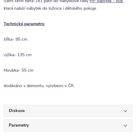
Šatní skříň Beta-181 patří do nábytkové řady
HP nábytek - buk
,
která nabízí nábytek do ložnice i dětského pokoje.
Technické parametry:
šířka- 95 cm
výška- 135 cm
hloubka- 55 cm
dodáváno v demontu, vyrobeno v ČR.
Diskuse
Parametry