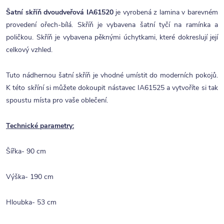
Šatní skříň dvoudveřová IA61520
je vyrobená z lamina v barevném
provedení ořech-bílá. Skříň je vybavena šatní tyčí na ramínka a
poličkou. Skříň je vybavena pěknými úchytkami, které dokreslují její
celkový vzhled.
Tuto nádhernou šatní skříň je vhodné umístit do moderních pokojů.
K této skříní si můžete dokoupit nástavec IA61525 a vytvoříte si tak
spoustu místa pro vaše oblečení.
Technické parametry:
Šířka- 90 cm
Výška- 190 cm
Hloubka- 53 cm