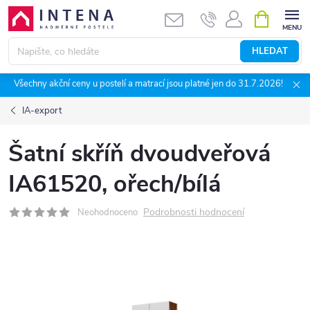
Přejít
NÁKUPNÍ
KOŠÍK
na
obsah
HLEDAT
Všechny akční ceny u postelí a matrací jsou platné jen do 31.7.2026!
IA-export
Šatní skříň dvoudveřová
IA61520, ořech/bílá
Podrobnosti hodnocení
Neohodnoceno