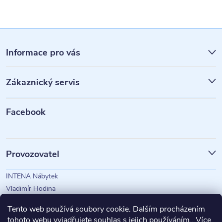
Z
á
Informace pro vás
p
Zákaznický servis
a
t
Facebook
í
Provozovatel
INTENA Nábytek
Vladimír Hodina
IČO: 73350583
Tento web používá soubory cookie. Dalším procházením
tohoto webu vyjadřujete souhlas s jejich používáním.. Více