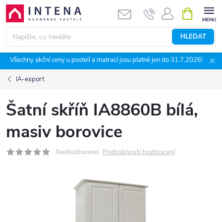
Přejít
NÁKUPNÍ
KOŠÍK
na
obsah
HLEDAT
Všechny akční ceny u postelí a matrací jsou platné jen do 31.7.2026!
IA-export
Šatní skříň IA8860B bílá,
masiv borovice
Podrobnosti hodnocení
Neohodnoceno