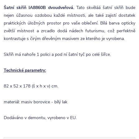
Šatní skříň IA8860B dvoudveřová.
Tato skvěláá šatní skříň bude
nejen úžasnou ozdobou každé místnosti, ale také zajistí dostatek
praktických úložných prostor pro vaše oblečení. Bílá barva opticky
zvětší místnost a zrcadlo dodá nádech futurismu, což perfektně
kontrastuje s čirým dřevěným masivem ze kterého je vyrobena.
Skříň má nahoře 1 polici a pod ní šatní tyč po celé šířce.
Technické parametry:
82 x 52 x 178 (š x h x v) cm.
materiál: masiv borovice - bílý lak
Dodáváno v demontu, vyrobeno v EU.