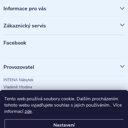
á
Informace pro vás
p
Zákaznický servis
a
t
Facebook
í
Provozovatel
INTENA Nábytek
Vladimír Hodina
IČO: 73350583
Tento web používá soubory cookie. Dalším procházením
tohoto webu vyjadřujete souhlas s jejich používáním.. Více
informací
zde
.
Magazín Intena
Nastavení