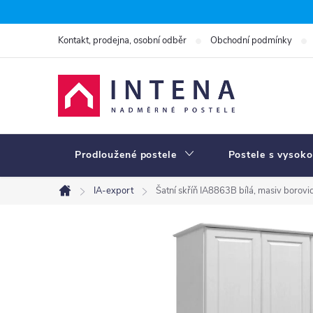
Přejít
na
Kontakt, prodejna, osobní odběr
Obchodní podmínky
obsah
Prodloužené postele
Postele s vysoko
IA-export
Šatní skříň IA8863B bílá, masiv borovi
Domů