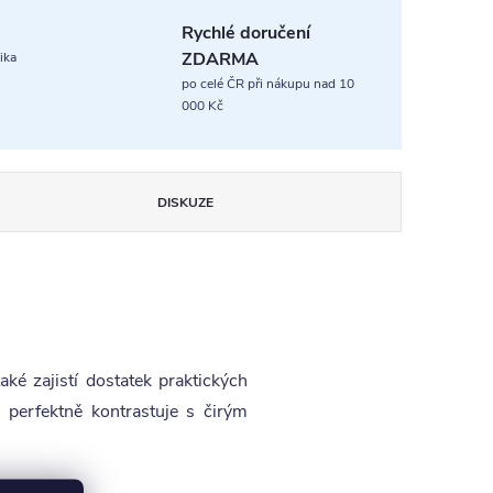
Rychlé doručení
ZDARMA
ika
po celé ČR při nákupu nad 10
000 Kč
DISKUZE
ké zajistí dostatek praktických
 perfektně kontrastuje s čirým