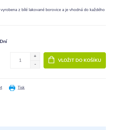
e vyrobena z bílé lakované borovice a je vhodná do každého
Dní
VLOŽIT DO KOŠÍKU
et
Tisk