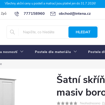
Všechny akční ceny u postelí a matrací jsou platné jen do 31.7.2026!
777158960
obchod@intena.cz
Způsoby a ceny dopravy
7 důvodů, proč nakupit u Intena nábytek
HLEDAT
u nosností
Postele dle materiálu
Postele d
ce
Šatní skří
masiv boro
P
Neohodnoceno