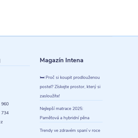
Magazín Intena
l
🛏️ Proč si koupit prodlouženou
postel? Získejte prostor, který si
zasloužíte!
 960
Nejlepší matrace 2025:
 734
Paměťová a hybridní pěna
cz
Trendy ve zdravém spaní v roce