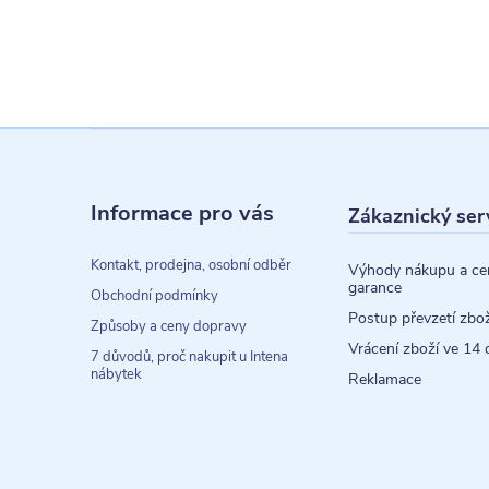
Z
á
Informace pro vás
Zákaznický ser
p
a
Kontakt, prodejna, osobní odběr
Výhody nákupu a ce
garance
t
Obchodní podmínky
Postup převzetí zbož
Způsoby a ceny dopravy
í
Vrácení zboží ve 14 
7 důvodů, proč nakupit u Intena
nábytek
Reklamace