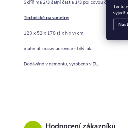
Skříň má 2/3 šatní část a 1/3 policovou část.
Tento 
vyjadřu
Technické parametry:
Nast
120 x 52 x 178 (š x h x v) cm
materiál: masiv borovice - bílý lak
Dodáváno v demontu, vyrobeno v EU.
Hodnocení zákazníků