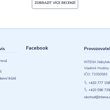
ZOBRAZIT VÍCE RECENZÍ
Facebook
vis
Provozovate
nová
INTENA Nábytek
Vladimír Hodina
í
IČO: 73350583
denní lhůtě
+420 777 158
+420 596 729
obchod@intena.