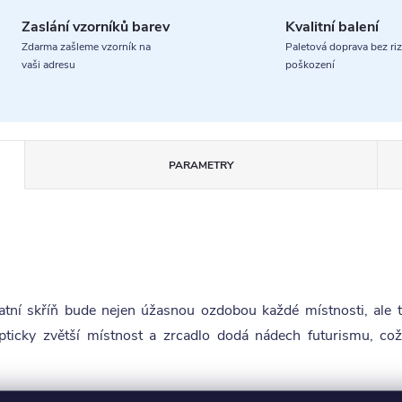
Zaslání vzorníků barev
Kvalitní balení
Zdarma zašleme vzorník na
Paletová doprava bez riz
vaši adresu
poškození
PARAMETRY
tní skříň bude nejen úžasnou ozdobou každé místnosti, ale ta
pticky zvětší místnost a zrcadlo dodá nádech futurismu, což