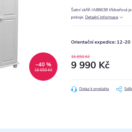
Šatní skříň IA8863B třídveřová j
pokoje.
Detailní informace
12-20 
16 650 Kč
9 990 Kč
–40 %
16 650 Kč
Měrná
cena:
Dotaz k produktu
Sdíl