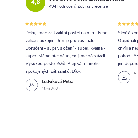
4,6
494 hodnocení
Zobrazit recenze
Děkuji moc za kvalitní postel na míru. Jsme
Skvělá kom
velice spokojeni. 5 ⭐ je pro vás málo.
Objednali 
Doručení - super, složení - super, kvalita -
chvíli a ne
super. Máme přesně to, co jsme očekávali.
pohodlně s
Vysokou postel 🙏😉. Přeji vám mnoho
jen doporu
spokojených zákazníků. Díky.
5
Ludvíková Petra
10.6.2025