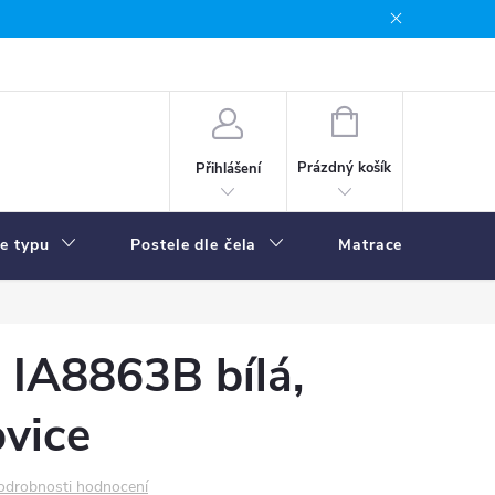
NÁKUPNÍ
KOŠÍK
Prázdný košík
Přihlášení
le typu
Postele dle čela
Matrace
R
ň IA8863B bílá,
vice
odrobnosti hodnocení