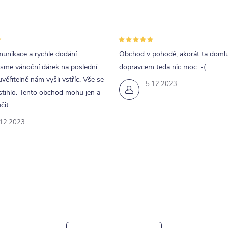
unikace a rychle dodání.
Obchod v pohodě, akorát ta doml
jsme vánoční dárek na poslední
dopravcem teda nic moc :-(
uvěřitelně nám vyšli vstříc. Vše se
5.12.2023
tihlo. Tento obchod mohu jen a
čit
.12.2023