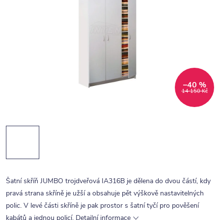
–40 %
14 150 Kč
Šatní skříň JUMBO trojdveřová IA316B je dělena do dvou částí, kdy
pravá strana skříně je užší a obsahuje pět výškově nastavitelných
polic. V levé části skříně je pak prostor s šatní tyčí pro pověšení
kabátů a jednou policí.
Detailní informace