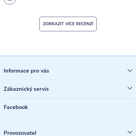
ZOBRAZIT VÍCE RECENZÍ
Z
á
Informace pro vás
p
Zákaznický servis
a
t
Facebook
í
Provozovatel