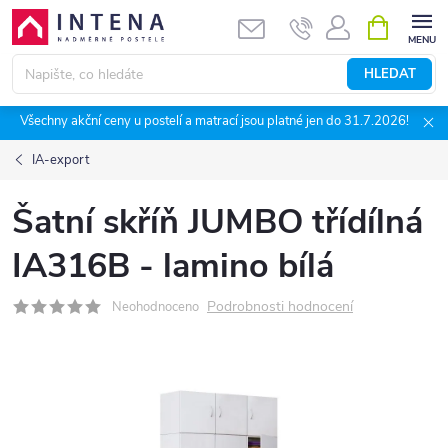
Přejít
NÁKUPNÍ
KOŠÍK
na
obsah
HLEDAT
Všechny akční ceny u postelí a matrací jsou platné jen do 31.7.2026!
IA-export
Šatní skříň JUMBO třídílná
IA316B - lamino bílá
Podrobnosti hodnocení
Neohodnoceno