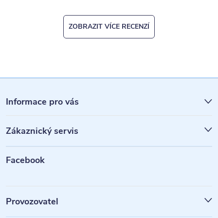
ZOBRAZIT VÍCE RECENZÍ
Z
á
Informace pro vás
p
Zákaznický servis
a
t
Facebook
í
Provozovatel