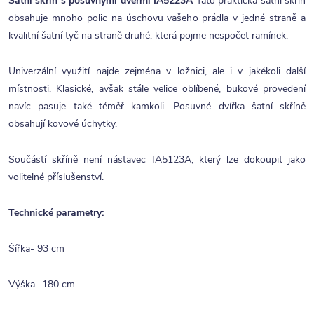
Šatní skříň s posuvnými dveřmi IA5223A
Tato praktická šatní skříň
obsahuje mnoho polic na úschovu vašeho prádla v jedné straně a
kvalitní šatní tyč na straně druhé, která pojme nespočet ramínek.
Univerzální využití najde zejména v ložnici, ale i v jakékoli další
místnosti. Klasické, avšak stále velice oblíbené, bukové provedení
navíc pasuje také téměř kamkoli. Posuvné dvířka šatní skříně
obsahují kovové úchytky.
Součástí skříně není nástavec IA5123A, který lze dokoupit jako
volitelné příslušenství.
Technické parametry:
Šířka- 93 cm
Výška- 180 cm