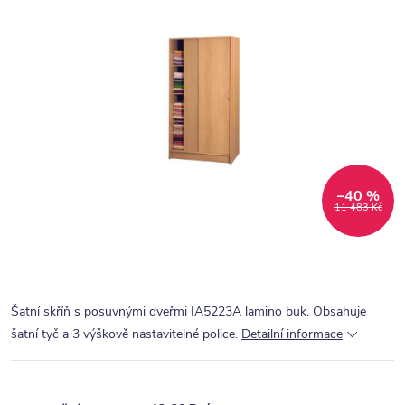
–40 %
11 483 Kč
Šatní skříň s posuvnými dveřmi IA5223A lamino buk. Obsahuje
šatní tyč a 3 výškově nastavitelné police.
Detailní informace