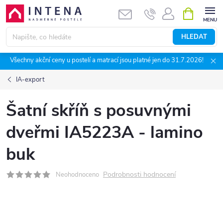
Přejít
NÁKUPNÍ
KOŠÍK
na
obsah
HLEDAT
Všechny akční ceny u postelí a matrací jsou platné jen do 31.7.2026!
IA-export
Šatní skříň s posuvnými
dveřmi IA5223A - lamino
buk
Podrobnosti hodnocení
Neohodnoceno