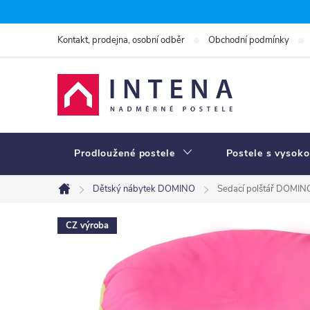
Přejít
na
Kontakt, prodejna, osobní odběr
Obchodní podmínky
obsah
Prodloužené postele
Postele s vysoko
Dětský nábytek DOMINO
Sedací polštář DOMI
Domů
CZ výroba