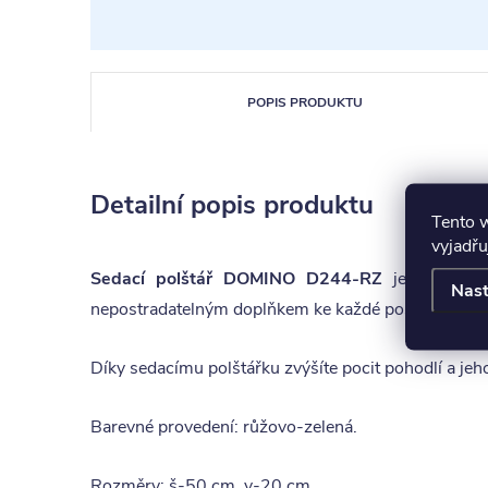
POPIS PRODUKTU
Detailní popis produktu
Tento 
vyjadřu
Sedací polštář DOMINO D244-RZ
je vyroben z
Nast
nepostradatelným doplňkem ke každé postele z řa
Díky sedacímu polštářku zvýšíte pocit pohodlí a jeho
Barevné provedení: růžovo-zelená.
Rozměry: š-50 cm, v-20 cm.