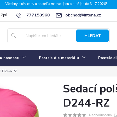
Všechny akční ceny u postelí a matrací jsou platné jen do 31.7.2026!
777158960
obchod@intena.cz
Způsoby a ceny dopravy
7 důvodů, proč nakupit u Intena nábytek
HLEDAT
u nosností
Postele dle materiálu
Postele d
NO D244-RZ
Sedací po
D244-RZ
P
Neohodnoceno