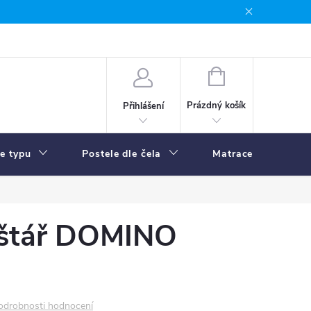
NÁKUPNÍ
KOŠÍK
Prázdný košík
Přihlášení
le typu
Postele dle čela
Matrace
R
lštář DOMINO
odrobnosti hodnocení