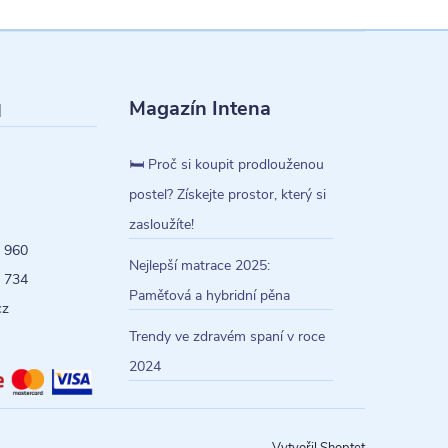
Magazín Intena
l
🛏️ Proč si koupit prodlouženou
postel? Získejte prostor, který si
zasloužíte!
 960
Nejlepší matrace 2025:
 734
Paměťová a hybridní pěna
cz
Trendy ve zdravém spaní v roce
2024