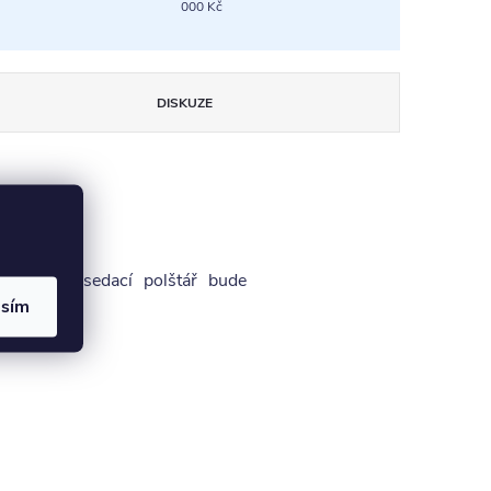
000 Kč
DISKUZE
0). Tento sedací polštář bude
asím