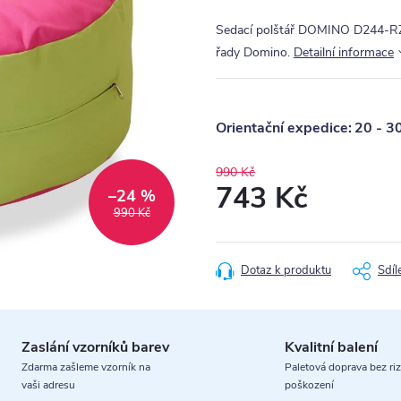
Sedací polštář DOMINO D244-RZ
řady Domino.
Detailní informace
20 - 3
990 Kč
743 Kč
–24 %
990 Kč
Měrná
cena:
Dotaz k produktu
Sdíl
Zaslání vzorníků barev
Kvalitní balení
Zdarma zašleme vzorník na
Paletová doprava bez riz
vaši adresu
poškození