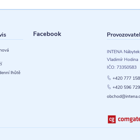
Facebook
vis
Provozovate
nová
INTENA Nábytek
Vladimír Hodina
í
IČO: 73350583
denní lhůtě
+420 777 158
+420 596 729
obchod@intena.