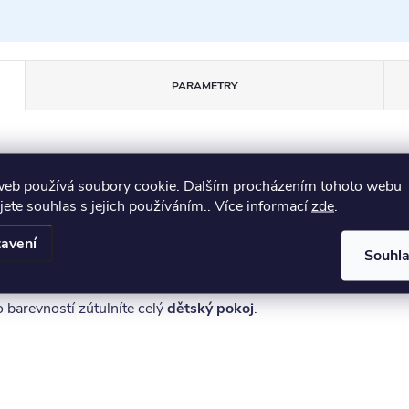
PARAMETRY
web používá soubory cookie. Dalším procházením tohoto webu
jete souhlas s jejich používáním.. Více informací
zde
.
 pevné bavlněné tkaniny s vnitřní výplní (kuličky EPS 7
avení
Souhl
dy DOMINO.
 barevností zútulníte celý
dětský pokoj
.