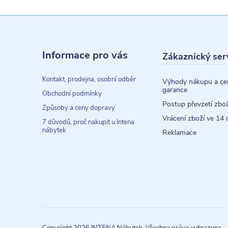
Z
á
Informace pro vás
Zákaznický ser
p
a
Kontakt, prodejna, osobní odběr
Výhody nákupu a ce
garance
t
Obchodní podmínky
Postup převzetí zbož
Způsoby a ceny dopravy
í
Vrácení zboží ve 14 
7 důvodů, proč nakupit u Intena
nábytek
Reklamace