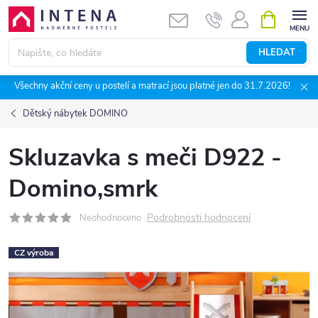
Přejít
NÁKUPNÍ
KOŠÍK
na
obsah
HLEDAT
Všechny akční ceny u postelí a matrací jsou platné jen do 31.7.2026!
Dětský nábytek DOMINO
Skluzavka s meči D922 -
Domino,smrk
Podrobnosti hodnocení
Neohodnoceno
CZ výroba