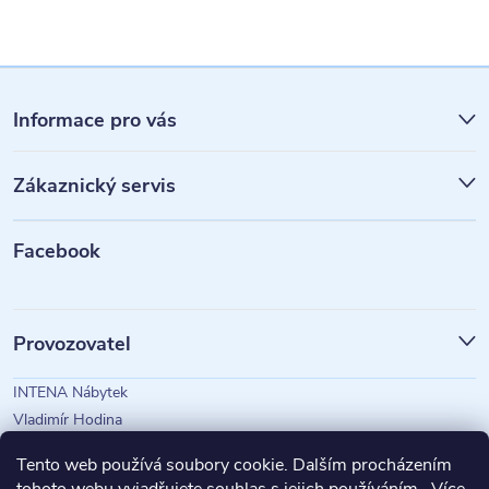
Z
á
Informace pro vás
p
Zákaznický servis
a
t
Facebook
í
Provozovatel
INTENA Nábytek
Vladimír Hodina
IČO: 73350583
Tento web používá soubory cookie. Dalším procházením