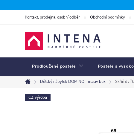
Přejít
na
Kontakt, prodejna, osobní odběr
Obchodní podmínky
obsah
Prodloužené postele
Postele s vysoko
Dětský nábytek DOMINO - masiv buk
Skříň dví
Domů
CZ výroba