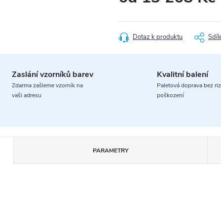
Měrná
cena:
Dotaz k produktu
Sdíl
Zaslání vzorníků barev
Kvalitní balení
Zdarma zašleme vzorník na
Paletová doprava bez riz
vaši adresu
poškození
PARAMETRY