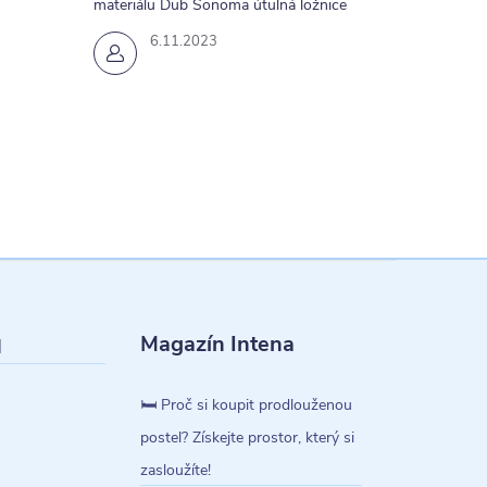
materiálu Dub Sonoma útulná ložnice
6.11.2023
Magazín Intena
l
🛏️ Proč si koupit prodlouženou
postel? Získejte prostor, který si
zasloužíte!