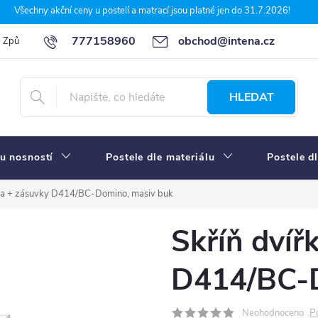
Všechny akční ceny u postelí a matrací jsou platné jen do 31.7.2026!
777158960
obchod@intena.cz
Způsoby a ceny dopravy
7 důvodů, proč nakupit u Intena nábytek
HLEDAT
u nosností
Postele dle materiálu
Postele d
řka + zásuvky D414/BC-Domino, masiv buk
Skříň dvíř
D414/BC-D
P
Neohodnoceno