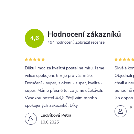
Hodnocení zákazníků
4,6
494 hodnocení
Zobrazit recenze
Děkuji moc za kvalitní postel na míru. Jsme
Skvělá kom
velice spokojeni. 5 ⭐ je pro vás málo.
Objednali 
Doručení - super, složení - super, kvalita -
chvíli a ne
super. Máme přesně to, co jsme očekávali.
pohodlně s
Vysokou postel 🙏😉. Přeji vám mnoho
jen doporu
spokojených zákazníků. Díky.
5
Ludvíková Petra
10.6.2025