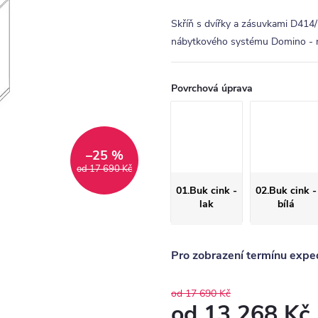
Skříň s dvířky a zásuvkami D414
nábytkového systému Domino - 
Povrchová úprava
–25 %
od 17 690 Kč
01.Buk cink -
02.Buk cink -
lak
bílá
Pro zobrazení termínu exped
od 17 690 Kč
od
13 268 Kč