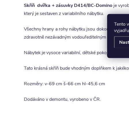
Skříň dvířka + zásuvky D414/BC-Domino
je vyro
který je sestaven z variabilního nábytku.
Tento 
Všechny hrany a rohy nábytku jsou dokonale zakula
vyjadřu
zdravotně nezávadným vodouředitelným ekologick
Nast
Nábytek je vysoce variabilní, dětské pokoje lze dop
Tato krásná skříň bude vhodným doplňkem k jakékol
Rozměry: v-69 cm š-66 cm hl-45,6 cm
Dodáváno v demontu, vyrobeno v ČR.