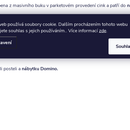
bena z masivního buku v parketovém provedení cink a patří do
n
web používá soubory cookie. Dalším procházením tohoto webu
ceny, bezpečnost je docílena speciálními zafrézovanými úchyty
jete souhlas s jejich používáním.. Více informací
zde
.
ým lakem.
avení
Souhl
lňovat dokoupením dalších prvků, které na sebe vzájemně navazuj
i posteli a
nábytku Domino.