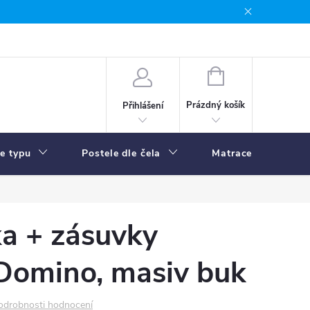
NÁKUPNÍ
KOŠÍK
Prázdný košík
Přihlášení
le typu
Postele dle čela
Matrace
R
ka + zásuvky
omino, masiv buk
odrobnosti hodnocení