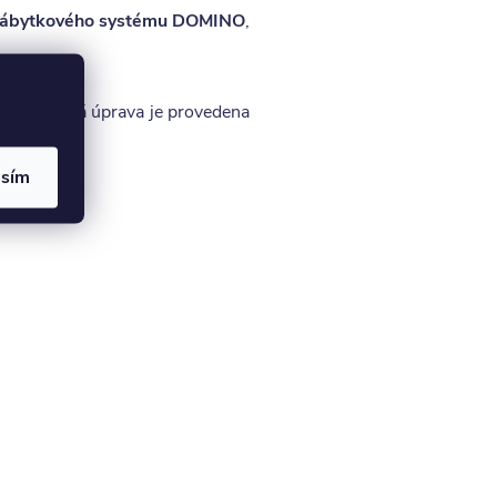
ábytkového systému DOMINO
,
. Povrchová úprava je provedena
asím
í.