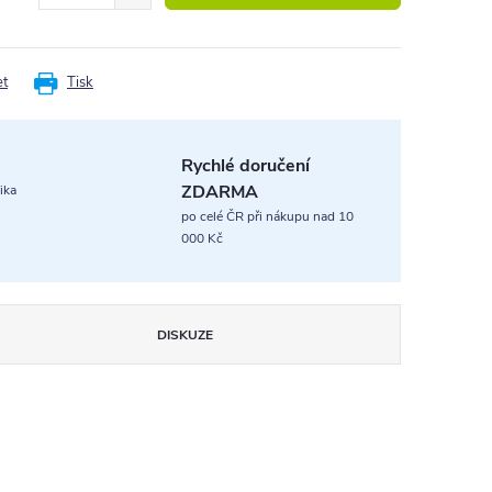
et
Tisk
Rychlé doručení
ZDARMA
ika
po celé ČR při nákupu nad 10
000 Kč
DISKUZE