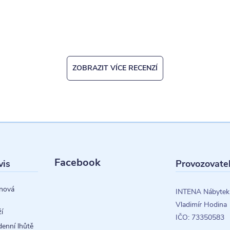
ZOBRAZIT VÍCE RECENZÍ
Facebook
vis
Provozovate
nová
INTENA Nábytek
Vladimír Hodina
í
IČO: 73350583
denní lhůtě