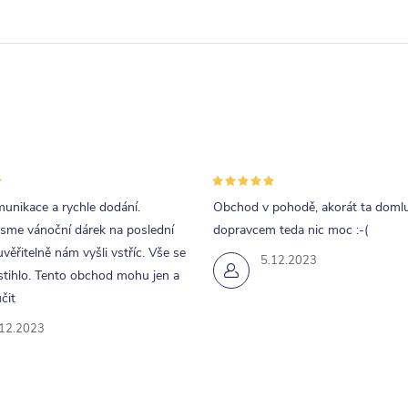
unikace a rychle dodání.
Obchod v pohodě, akorát ta doml
jsme vánoční dárek na poslední
dopravcem teda nic moc :-(
uvěřitelně nám vyšli vstříc. Vše se
5.12.2023
tihlo. Tento obchod mohu jen a
čit
.12.2023