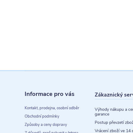
Z
á
Informace pro vás
Zákaznický ser
p
a
Kontakt, prodejna, osobní odběr
Výhody nákupu a ce
garance
t
Obchodní podmínky
Postup převzetí zbož
Způsoby a ceny dopravy
í
Vrácení zboží ve 14 