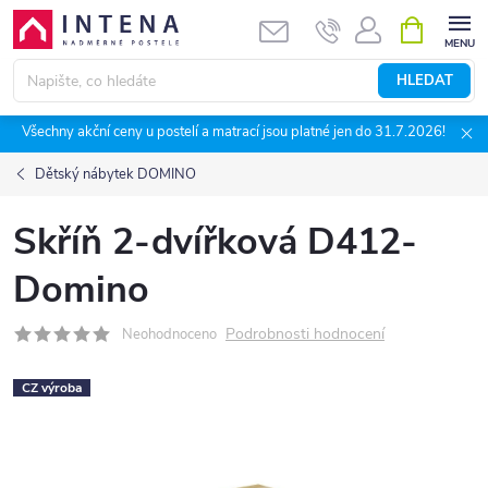
Přejít
NÁKUPNÍ
KOŠÍK
na
obsah
HLEDAT
Všechny akční ceny u postelí a matrací jsou platné jen do 31.7.2026!
Dětský nábytek DOMINO
Skříň 2-dvířková D412-
Domino
Podrobnosti hodnocení
Neohodnoceno
CZ výroba