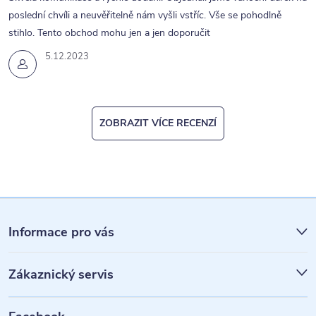
poslední chvíli a neuvěřitelně nám vyšli vstříc. Vše se pohodlně
stihlo. Tento obchod mohu jen a jen doporučit
5.12.2023
ZOBRAZIT VÍCE RECENZÍ
Z
á
Informace pro vás
p
Zákaznický servis
a
t