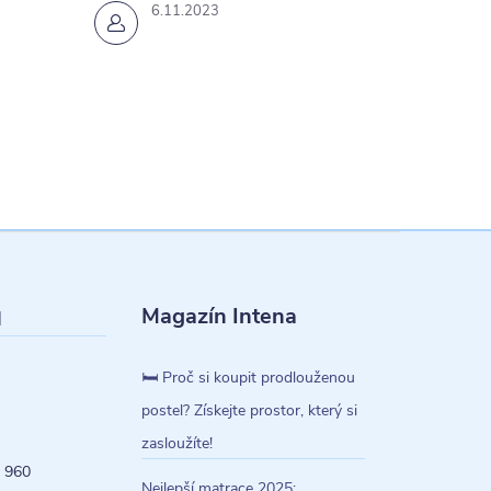
6.11.2023
Magazín Intena
l
🛏️ Proč si koupit prodlouženou
postel? Získejte prostor, který si
zasloužíte!
 960
Nejlepší matrace 2025: