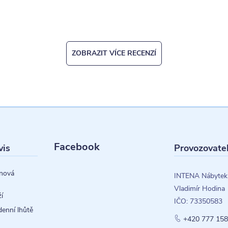
ZOBRAZIT VÍCE RECENZÍ
Facebook
vis
Provozovate
nová
INTENA Nábytek
Vladimír Hodina
í
IČO: 73350583
denní lhůtě
+420 777 158