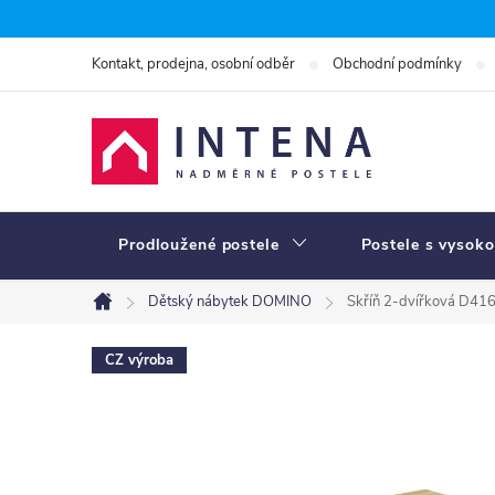
Přejít
na
Kontakt, prodejna, osobní odběr
Obchodní podmínky
obsah
Prodloužené postele
Postele s vysoko
Dětský nábytek DOMINO
Skříň 2-dvířková D41
Domů
CZ výroba