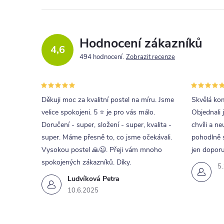
Hodnocení zákazníků
4,6
494 hodnocení
Zobrazit recenze
Děkuji moc za kvalitní postel na míru. Jsme
Skvělá kom
velice spokojeni. 5 ⭐ je pro vás málo.
Objednali 
Doručení - super, složení - super, kvalita -
chvíli a ne
super. Máme přesně to, co jsme očekávali.
pohodlně s
Vysokou postel 🙏😉. Přeji vám mnoho
jen doporu
spokojených zákazníků. Díky.
5
Ludvíková Petra
10.6.2025