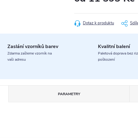
Měrná
cena:
Dotaz k produktu
Sdíl
Zaslání vzorníků barev
Kvalitní balení
Zdarma zašleme vzorník na
Paletová doprava bez riz
vaši adresu
poškození
PARAMETRY