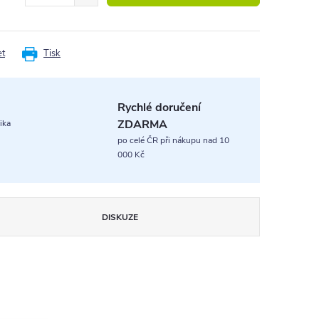
et
Tisk
Rychlé doručení
ZDARMA
ika
po celé ČR při nákupu nad 10
000 Kč
DISKUZE