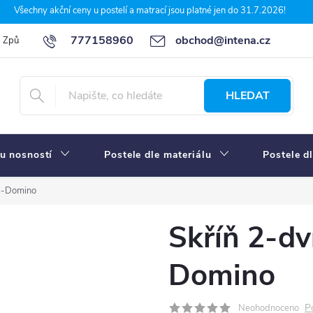
Všechny akční ceny u postelí a matrací jsou platné jen do 31.7.2026!
777158960
obchod@intena.cz
Způsoby a ceny dopravy
7 důvodů, proč nakupit u Intena nábytek
HLEDAT
u nosností
Postele dle materiálu
Postele d
6-Domino
Skříň 2-d
Domino
P
Neohodnoceno