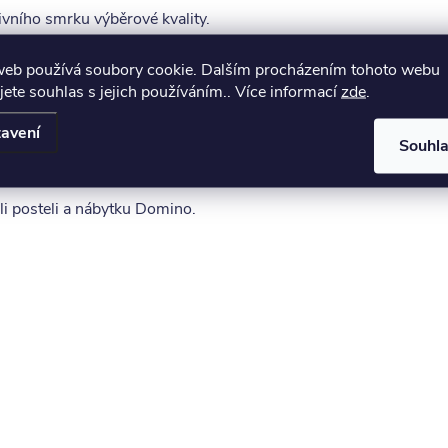
vního smrku výběrové kvality.
web používá soubory cookie. Dalším procházením tohoto webu
ceny, bezpečnost je docílena speciálními zafrézovanými úchyty
jete souhlas s jejich používáním.. Více informací
zde
.
ým lakem.
avení
Souhl
lňovat dokoupením dalších prvků, které na sebe vzájemně navazuj
i posteli a nábytku Domino.