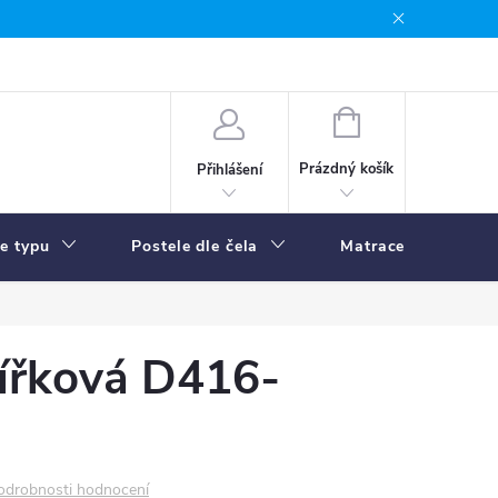
NÁKUPNÍ
KOŠÍK
Prázdný košík
Přihlášení
le typu
Postele dle čela
Matrace
R
vířková D416-
odrobnosti hodnocení