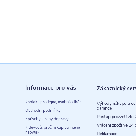
Z
á
Informace pro vás
Zákaznický ser
p
a
Kontakt, prodejna, osobní odběr
Výhody nákupu a ce
garance
t
Obchodní podmínky
Postup převzetí zbož
Způsoby a ceny dopravy
í
Vrácení zboží ve 14 
7 důvodů, proč nakupit u Intena
nábytek
Reklamace