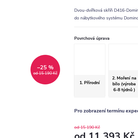
Dvou-dvířková skříň D416-Domino
do nábytkového systému Domino
Povrchová úprava
–25 %
od 15 190 Kč
2. Moření na
1. Přírodní
bílo (výroba
6-8 týdnů )
Pro zobrazení termínu exped
od 15 190 Kč
od
11 393 Kč