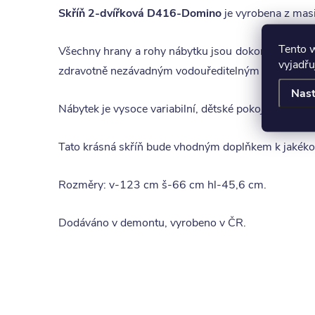
Skříň 2-dvířková D416-Domino
je vyrobena z masi
Tento 
Všechny hrany a rohy nábytku jsou dokonale zakula
vyjadřu
zdravotně nezávadným vodouředitelným ekologick
Nast
Nábytek je vysoce variabilní, dětské pokoje lze dop
Tato krásná skříň bude vhodným doplňkem k jakékol
Rozměry: v-123 cm š-66 cm hl-45,6 cm.
Dodáváno v demontu, vyrobeno v ČR.