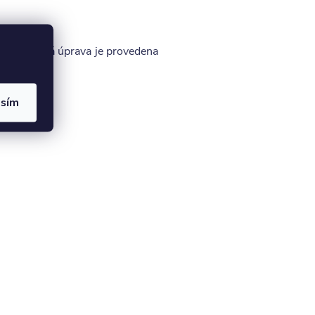
. Povrchová úprava je provedena
asím
í.