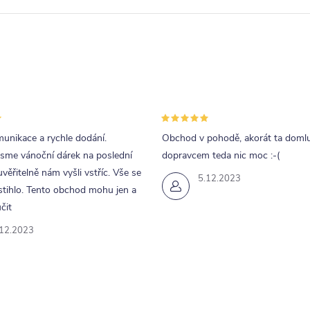
unikace a rychle dodání.
Obchod v pohodě, akorát ta doml
jsme vánoční dárek na poslední
dopravcem teda nic moc :-(
uvěřitelně nám vyšli vstříc. Vše se
5.12.2023
tihlo. Tento obchod mohu jen a
čit
.12.2023