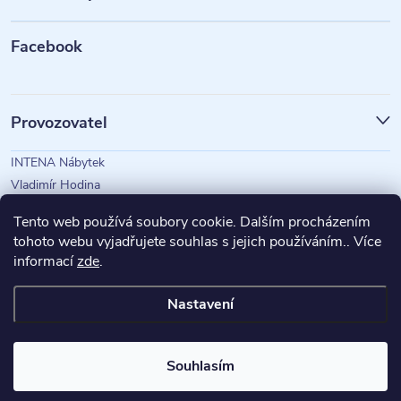
a
t
Facebook
í
Provozovatel
INTENA Nábytek
Vladimír Hodina
IČO: 73350583
Tento web používá soubory cookie. Dalším procházením
tohoto webu vyjadřujete souhlas s jejich používáním.. Více
informací
zde
.
Magazín Intena
Nastavení
Copyright 2026
INTENA Nábytek
. Všechna práva vyhrazena.
Souhlasím
Vytvořil Shoptet