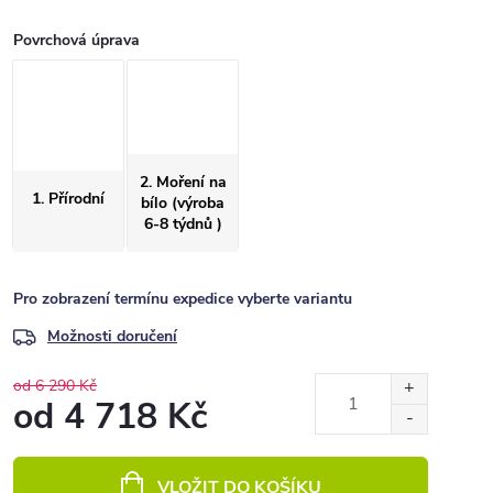
Povrchová úprava
2. Moření na
1. Přírodní
bílo (výroba
6-8 týdnů )
Pro zobrazení termínu expedice vyberte variantu
Možnosti doručení
od 6 290 Kč
od
4 718 Kč
Měrná
cena:
VLOŽIT DO KOŠÍKU