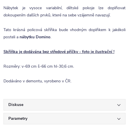
Nábytek je vysoce variabilní, dětské pokoje lze doplňovat
dokoupením dalších prvků, které na sebe vzájemně navazují.
Tato krásná policová skříňka bude vhodným doplňkem k jakékoli
posteli a
nábytku Domino
.
Skříňka je dodávána bez středové příčky - foto je ilustrační !
Rozměry: v-69 cm š-66 cm hl-30,6 cm.
Dodáváno v demontu, vyrobeno v ČR.
Diskuse
Parametry