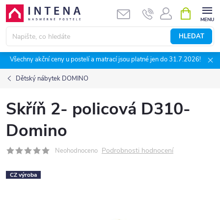
Přejít
NÁKUPNÍ
KOŠÍK
na
obsah
HLEDAT
Všechny akční ceny u postelí a matrací jsou platné jen do 31.7.2026!
Dětský nábytek DOMINO
Skříň 2- policová D310-
Domino
Podrobnosti hodnocení
Neohodnoceno
CZ výroba