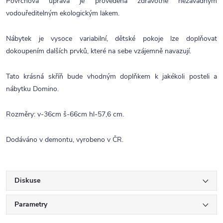
Povrchová úprava je provedena zdravotně nezávadným
vodouředitelným ekologickým lakem.
Nábytek je vysoce variabilní, dětské pokoje lze doplňovat
dokoupením dalších prvků, které na sebe vzájemně navazují.
Tato krásná skříň bude vhodným doplňkem k jakékoli posteli a
nábytku Domino.
Rozměry: v-36cm š-66cm hl-57,6 cm.
Dodáváno v demontu, vyrobeno v ČR.
Diskuse
Parametry