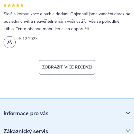
Skvělá komunikace a rychle dodání. Objednali jsme vánoční dárek na
poslední chvíli a neuvěřitelně nám vyšli vstříc. Vše se pohodlně
stihlo. Tento obchod mohu jen a jen doporučit
5.12.2023
ZOBRAZIT VÍCE RECENZÍ
Z
á
Informace pro vás
p
Zákaznický servis