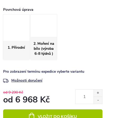
Povrchová úprava
2. Moření na
1. Přírodní
bílo (výroba
6-8 týdnů )
Pro zobrazení termínu expedice vyberte variantu
Možnosti doručení
od 9 290 Kč
od
6 968 Kč
Měrná
cena:
VLOŽIT DO KOŠÍKU