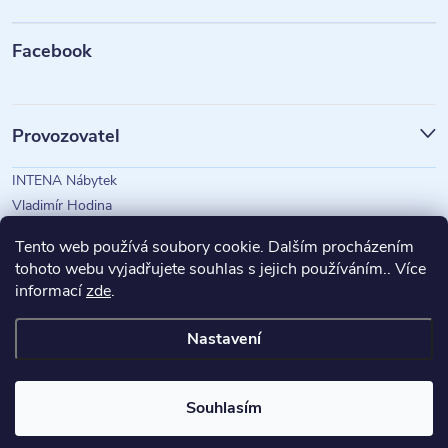
a
t
Facebook
í
Provozovatel
INTENA Nábytek
Vladimír Hodina
IČO: 73350583
Tento web používá soubory cookie. Dalším procházením
tohoto webu vyjadřujete souhlas s jejich používáním.. Více
informací
zde
.
Magazín Intena
Nastavení
Copyright 2026
INTENA Nábytek
. Všechna práva vyhrazena.
Souhlasím
Vytvořil Shoptet