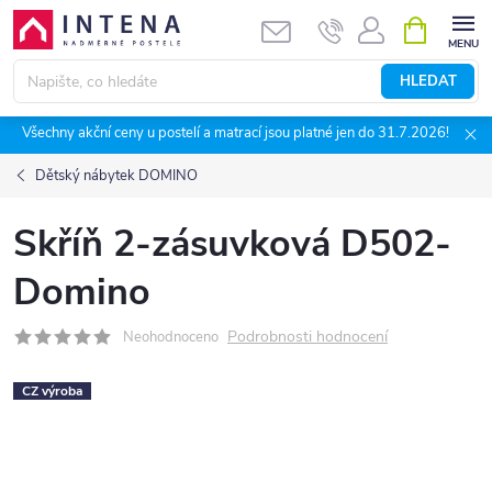
Přejít
NÁKUPNÍ
KOŠÍK
na
obsah
HLEDAT
Všechny akční ceny u postelí a matrací jsou platné jen do 31.7.2026!
Dětský nábytek DOMINO
Skříň 2-zásuvková D502-
Domino
Podrobnosti hodnocení
Neohodnoceno
CZ výroba