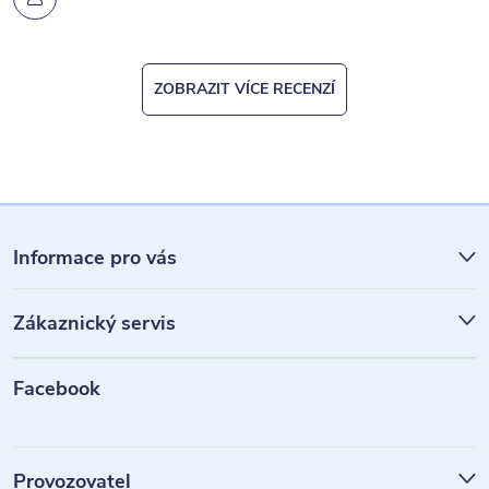
ZOBRAZIT VÍCE RECENZÍ
Z
á
Informace pro vás
p
Zákaznický servis
a
t
Facebook
í
Provozovatel