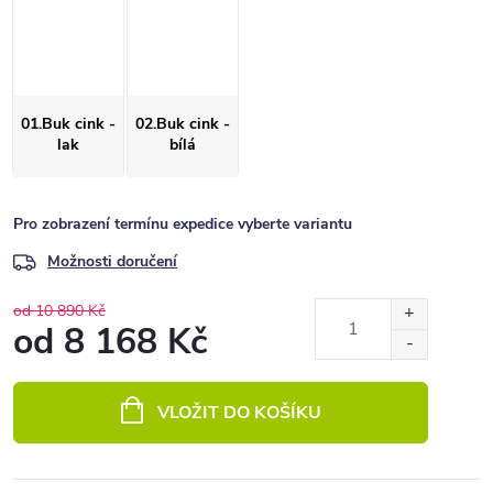
01.Buk cink -
02.Buk cink -
lak
bílá
Pro zobrazení termínu expedice vyberte variantu
Možnosti doručení
od 10 890 Kč
od
8 168 Kč
Měrná
cena:
VLOŽIT DO KOŠÍKU