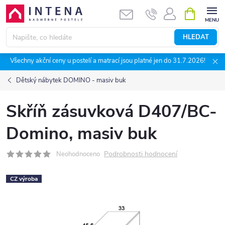
Přejít
NÁKUPNÍ
KOŠÍK
na
obsah
HLEDAT
Všechny akční ceny u postelí a matrací jsou platné jen do 31.7.2026!
Dětský nábytek DOMINO - masiv buk
Skříň zásuvková D407/BC-
Domino, masiv buk
Podrobnosti hodnocení
Neohodnoceno
CZ výroba