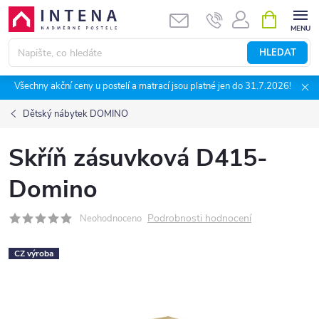
Přejít
NÁKUPNÍ
KOŠÍK
na
obsah
HLEDAT
Všechny akční ceny u postelí a matrací jsou platné jen do 31.7.2026!
Dětský nábytek DOMINO
Skříň zásuvková D415-
Domino
Podrobnosti hodnocení
Neohodnoceno
CZ výroba