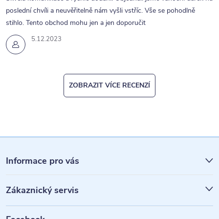
poslední chvíli a neuvěřitelně nám vyšli vstříc. Vše se pohodlně
stihlo. Tento obchod mohu jen a jen doporučit
5.12.2023
ZOBRAZIT VÍCE RECENZÍ
Z
á
Informace pro vás
p
Zákaznický servis
a
t