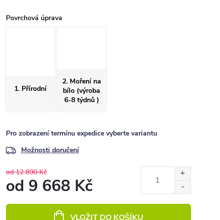
Povrchová úprava
2. Moření na
1. Přírodní
bílo (výroba
6-8 týdnů )
Pro zobrazení termínu expedice vyberte variantu
Možnosti doručení
od 12 890 Kč
od
9 668 Kč
Měrná
cena:
VLOŽIT DO KOŠÍKU