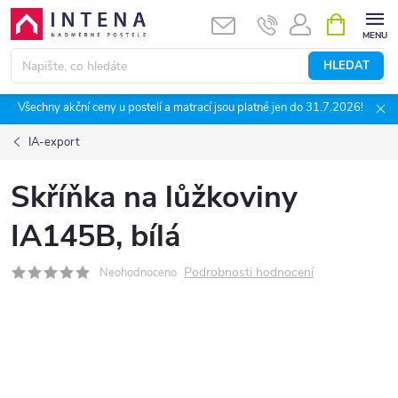
Přejít
NÁKUPNÍ
KOŠÍK
na
obsah
HLEDAT
Všechny akční ceny u postelí a matrací jsou platné jen do 31.7.2026!
IA-export
Skříňka na lůžkoviny
IA145B, bílá
Podrobnosti hodnocení
Neohodnoceno