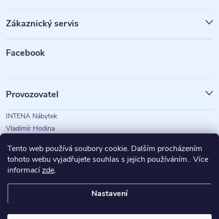
p
Zákaznický servis
a
t
Facebook
í
Provozovatel
INTENA Nábytek
Vladimír Hodina
IČO: 73350583
Tento web používá soubory cookie. Dalším procházením
tohoto webu vyjadřujete souhlas s jejich používáním.. Více
informací
zde
.
Magazín Intena
Nastavení
Copyright 2026
INTENA Nábytek
. Všechna práva vyhrazena.