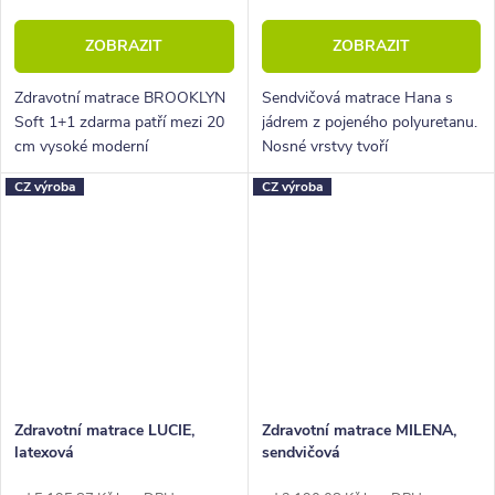
ZOBRAZIT
ZOBRAZIT
Zdravotní matrace BROOKLYN
Sendvičová matrace Hana s
Soft 1+1 zdarma patří mezi 20
jádrem z pojeného polyuretanu.
cm vysoké moderní
Nosné vrstvy tvoří
oboustranné matrace střední
polyuretanová pěna tvarovaná
CZ výroba
CZ výroba
tvrdosti. Matrace je vhodná pro
do masážních nopů.
ženy i muže všech váhových
kategorií....
Zdravotní matrace LUCIE,
Zdravotní matrace MILENA,
latexová
sendvičová