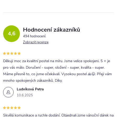
d
k
a
o
c
v
í
á
Hodnocení zákazníků
4,6
p
n
494 hodnocení
r
í
Zobrazit recenze
v
k
Děkuji moc za kvalitní postel na míru. Jsme velice spokojeni. 5 ⭐ je
y
pro vás málo. Doručení - super, složení - super, kvalita - super.
v
Máme přesně to, co jsme očekávali. Vysokou postel 🙏😉. Přeji vám
mnoho spokojených zákazníků. Díky.
ý
Ludvíková Petra
p
10.6.2025
i
s
u
Skvělá komunikace a rychle dodání. Objednali jsme vánoční dárek na