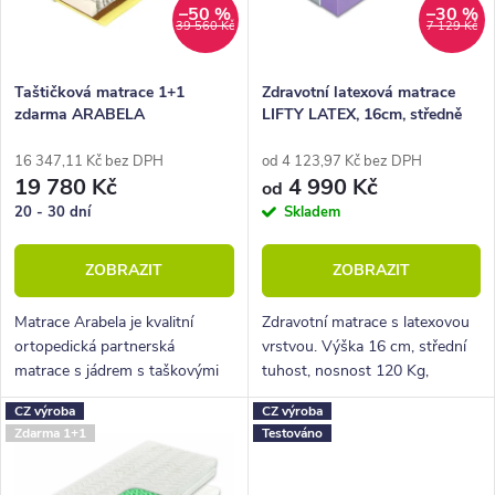
p
s
–50 %
–30 %
39 560 Kč
7 129 Kč
r
p
o
r
Taštičková matrace 1+1
Zdravotní latexová matrace
zdarma ARABELA
LIFTY LATEX, 16cm, středně
d
o
tuhá
u
d
16 347,11 Kč bez DPH
od 4 123,97 Kč bez DPH
19 780 Kč
4 990 Kč
od
k
u
20 - 30 dní
Skladem
t
k
ZOBRAZIT
ZOBRAZIT
ů
t
ů
Matrace Arabela je kvalitní
Zdravotní matrace s latexovou
ortopedická partnerská
vrstvou. Výška 16 cm, střední
matrace s jádrem s taškovými
tuhost, nosnost 120 Kg,
pružinami a odolným pratelným
antialergický potah.
CZ výroba
CZ výroba
potahem.
Zdarma 1+1
Testováno