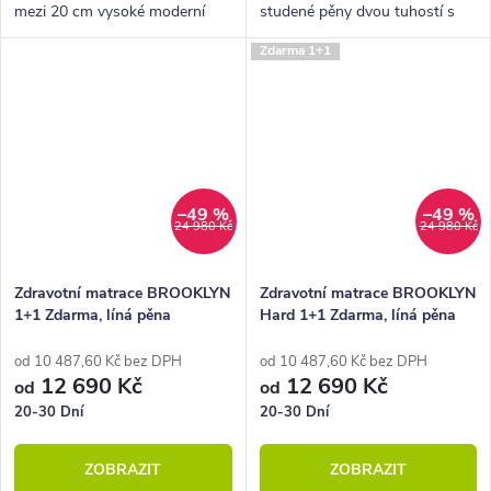
mezi 20 cm vysoké moderní
studené pěny dvou tuhostí s
partnerské oboustranné
vloženými válci ze studených
Zdarma 1+1
matrace střední tvrdosti.
pěn. Polštář Lukáš ke každé
Můžeme ji doporučit pro muže i
matraci zdarma.
ženy všech...
–49 %
–49 %
24 980 Kč
24 980 Kč
Zdravotní matrace BROOKLYN
Zdravotní matrace BROOKLYN
1+1 Zdarma, líná pěna
Hard 1+1 Zdarma, líná pěna
od 10 487,60 Kč bez DPH
od 10 487,60 Kč bez DPH
12 690 Kč
12 690 Kč
od
od
20-30 Dní
20-30 Dní
ZOBRAZIT
ZOBRAZIT