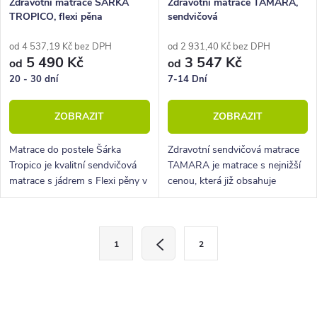
Zdravotní matrace ŠÁRKA
Zdravotní matrace TAMARA,
TROPICO, flexi pěna
sendvičová
od 4 537,19 Kč bez DPH
od 2 931,40 Kč bez DPH
5 490 Kč
3 547 Kč
od
od
20 - 30 dní
7-14 Dní
ZOBRAZIT
ZOBRAZIT
Matrace do postele Šárka
Zdravotní sendvičová matrace
Tropico je kvalitní sendvičová
TAMARA je matrace s nejnižší
matrace s jádrem s Flexi pěny v
cenou, která již obsahuje
kombinaci s latexovými
povrchové vrstvy z masážních
deskami.
nopů.
O
S
1
2
t
v
r
l
á
á
n