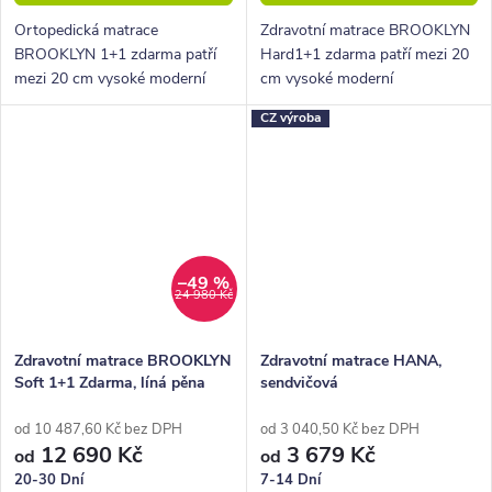
Ortopedická matrace
Zdravotní matrace BROOKLYN
BROOKLYN 1+1 zdarma patří
Hard1+1 zdarma patří mezi 20
mezi 20 cm vysoké moderní
cm vysoké moderní
partnerské oboustranné
oboustranné matrace střední až
CZ výroba
matrace střední tvrdosti. V
vyšší tvrdosti. Matrace je
sadě dodáme jak matraci pro
vhodná pro ženy i muže všech
ženu, tak model pro muže...
váhových...
–49 %
24 980 Kč
Zdravotní matrace BROOKLYN
Zdravotní matrace HANA,
Soft 1+1 Zdarma, líná pěna
sendvičová
od 10 487,60 Kč bez DPH
od 3 040,50 Kč bez DPH
12 690 Kč
3 679 Kč
od
od
20-30 Dní
7-14 Dní