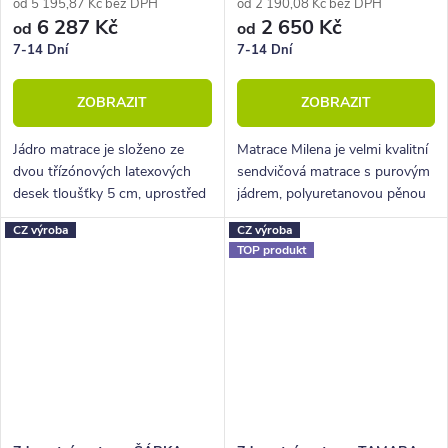
od 5 195,87 Kč bez DPH
od 2 190,08 Kč bez DPH
6 287 Kč
2 650 Kč
od
od
7-14 Dní
7-14 Dní
ZOBRAZIT
ZOBRAZIT
Jádro matrace je složeno ze
Matrace Milena je velmi kvalitní
dvou třízónových latexových
sendvičová matrace s purovým
desek tloušťky 5 cm, uprostřed
jádrem, polyuretanovou pěnou
zpevněných 5 cm purového
z obou stran a bavlněným
CZ výroba
CZ výroba
jádra.
proševem.
TOP produkt