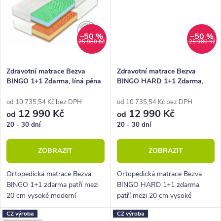
–50 %
–50 %
25 980 Kč
25 980 Kč
Zdravotní matrace Bezva
Zdravotní matrace Bezva
BINGO 1+1 Zdarma, líná pěna
BINGO HARD 1+1 Zdarma,
líná pěna
od 10 735,54 Kč bez DPH
od 10 735,54 Kč bez DPH
12 990 Kč
12 990 Kč
od
od
20 - 30 dní
20 - 30 dní
ZOBRAZIT
ZOBRAZIT
Ortopedická matrace Bezva
Ortopedická matrace Bezva
BINGO 1+1 zdarma patří mezi
BINGO HARD 1+1 zdarma
20 cm vysoké moderní
patří mezi 20 cm vysoké
partnerské oboustranné
moderní partnerské
CZ výroba
CZ výroba
matrace střední tvrdosti.
oboustranné matrace střední