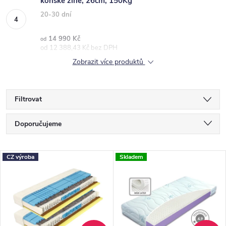
koňské žíně, 26cm, 150Kg
20-30 dní
14 990 Kč
od
od 12 388,43 Kč bez DPH
Zobrazit více produktů
Filtrovat
Ř
Doporučujeme
a
Nejlevnější
z
V
CZ výroba
Skladem
Nejdražší
e
ý
Nejprodávanější
n
p
Abecedně
í
i