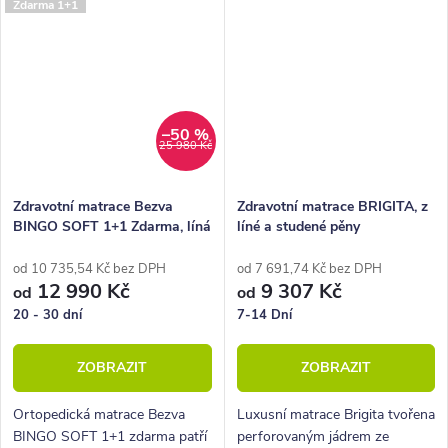
Zdarma 1+1
Můžeme ji doporučit pro muže i
tvrdosti. Můžeme ji doporučit
ženy všech váhových...
pro muže i ženy všech...
–50 %
25 980 Kč
Zdravotní matrace Bezva
Zdravotní matrace BRIGITA, z
BINGO SOFT 1+1 Zdarma, líná
líné a studené pěny
pěna
od 10 735,54 Kč bez DPH
od 7 691,74 Kč bez DPH
12 990 Kč
9 307 Kč
od
od
20 - 30 dní
7-14 Dní
ZOBRAZIT
ZOBRAZIT
Ortopedická matrace Bezva
Luxusní matrace Brigita tvořena
BINGO SOFT 1+1 zdarma patří
perforovaným jádrem ze