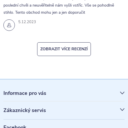
poslední chvíli a neuvěřitelně nám vyšli vstříc. Vše se pohodlně
stihlo. Tento obchod mohu jen a jen doporučit
5.12.2023
ZOBRAZIT VÍCE RECENZÍ
Z
á
Informace pro vás
p
Zákaznický servis
a
t
Facebook