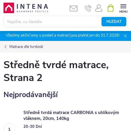
Přejít
NÁKUPNÍ
KOŠÍK
na
obsah
HLEDAT
Všechny akční ceny u postelí a matrací jsou platné jen do 31.7.2026!
Matrace dle tvrdosti
Středně tvrdé matrace
,
Strana 2
Nejprodávanější
Středně tvrdá matrace CARBONIA s uhlíkovým
vláknem, 20cm, 140kg
20-30 Dní