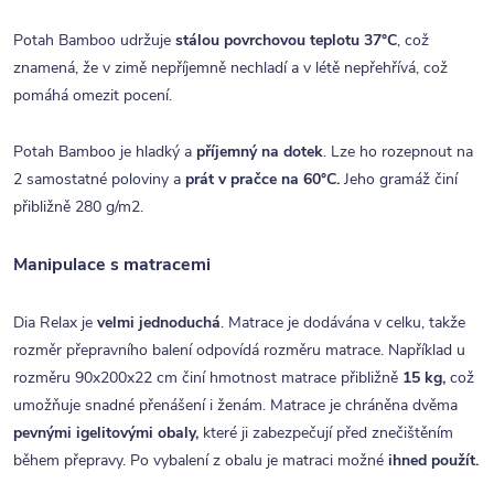
Potah Bamboo udržuje
stálou povrchovou teplotu 37°C
, což
znamená, že v zimě nepříjemně nechladí a v létě nepřehřívá, což
pomáhá omezit pocení.
Potah Bamboo je hladký a
příjemný na dotek
. Lze ho rozepnout na
2 samostatné poloviny a
prát v pračce na 60°C.
Jeho gramáž činí
přibližně 280 g/m2.
Manipulace s matracemi
Dia Relax je
velmi jednoduchá
. Matrace je dodávána v celku, takže
rozměr přepravního balení odpovídá rozměru matrace. Například u
rozměru 90x200x22 cm činí hmotnost matrace přibližně
15 kg,
což
umožňuje snadné přenášení i ženám. Matrace je chráněna dvěma
pevnými igelitovými obaly,
které ji zabezpečují před znečištěním
během přepravy. Po vybalení z obalu je matraci možné
ihned použít.