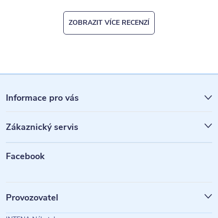
ZOBRAZIT VÍCE RECENZÍ
Z
á
Informace pro vás
p
Zákaznický servis
a
t
Facebook
í
Provozovatel