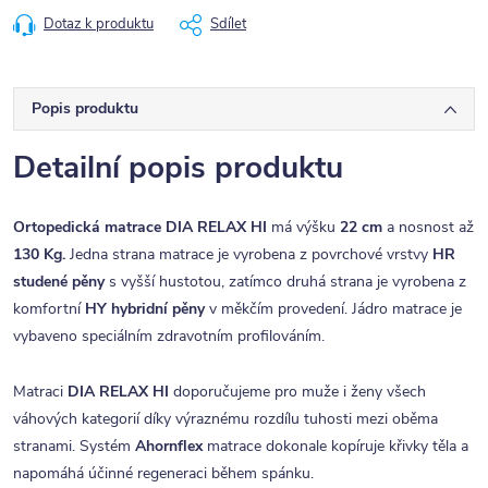
Dotaz k produktu
Sdílet
Popis produktu
Detailní popis produktu
Ortopedická matrace DIA RELAX HI
má výšku
22 cm
a nosnost až
130 Kg.
Jedna strana matrace je vyrobena z povrchové vrstvy
HR
studené pěny
s vyšší hustotou, zatímco druhá strana je vyrobena z
komfortní
HY hybridní pěny
v měkčím provedení. Jádro matrace je
vybaveno speciálním zdravotním profilováním.
Matraci
DIA RELAX HI
doporučujeme pro muže i ženy všech
váhových kategorií díky výraznému rozdílu tuhosti mezi oběma
stranami. Systém
Ahornflex
matrace dokonale kopíruje křivky těla a
napomáhá účinné regeneraci během spánku.