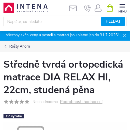
Přejít
NÁKUPNÍ
KOŠÍK
na
obsah
HLEDAT
Všechny akční ceny u postelí a matrací jsou platné jen do 31.7.2026!
Rošty Ahorn
Středně tvrdá ortopedická
matrace DIA RELAX HI,
22cm, studená pěna
Podrobnosti hodnocení
Neohodnoceno
CZ výroba