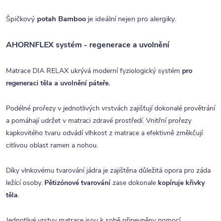
Špičkový
potah Bamboo
je ideální nejen pro alergiky.
AHORNFLEX systém - regenerace a uvolnění
Matrace DIA RELAX ukrývá moderní fyziologický systém
pro
regeneraci těla a uvolnění páteře.
Podélné prořezy v jednotlivých vrstvách zajišťují dokonalé provětrání
a pomáhají udržet v matraci zdravé prostředí. Vnitřní prořezy
kapkovitého tvaru odvádí vlhkost z matrace a efektivně změkčují
citlivou oblast ramen a nohou.
Díky vlnkovému tvarování jádra je zajištěna důležitá opora pro záda
ležící osoby.
Pětizónové tvarování
zase dokonale
kopíruje křivky
těla
.
Jednotlivé vrstvy matrace jsou k sobě připevněny pomocí