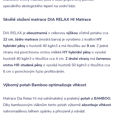
speciálního ekologického lepení na vodní bázi.
Skvělé složení matrace DIA RELAX HI Matrace
DIA RELAX je
oboustranná
s celkovou
výškou
včetně potahu cca
22 cm. Jádro matrace
(modrá barva) je vyrobeno z kvalitní
HY
hybridní pěny
o hustotě 40 kg/m3 a má tloušťku asi
9 cm
. Z jedné
strany má povrchovou vrstvu měkké
HY hybridní pěny
o vysoké
hustotě 40 kg/m3 o tloušťce cca 4 cm.
Z druhé strany
má
červenou
vrstvu HR studené pěny
o vysoké hustotě 50 kg/m3 o tloušťce cca
6 cm s povrchovým fyzio profilováním.
Výborný potah Bamboo optimalizuje vlhkost
Matrace Dia Relax Hi má odnímatelný a pratelný
potah z BAMBOO.
Díky bambusovým vláknům tento potah výborně
absorbuje vlhkost
nahromaděnou během spánku a přirozeně ji odvádí.