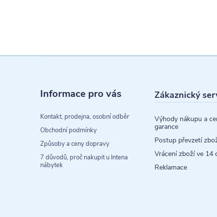
Z
á
Informace pro vás
Zákaznický ser
p
a
Kontakt, prodejna, osobní odběr
Výhody nákupu a ce
garance
t
Obchodní podmínky
Postup převzetí zbož
Způsoby a ceny dopravy
í
Vrácení zboží ve 14 
7 důvodů, proč nakupit u Intena
nábytek
Reklamace