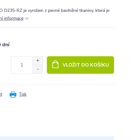
O D235-RZ je vyroben z pevné bavlněné tkaniny, která je
lní informace
0 dní
VLOŽIT DO KOŠÍKU
et
Tisk