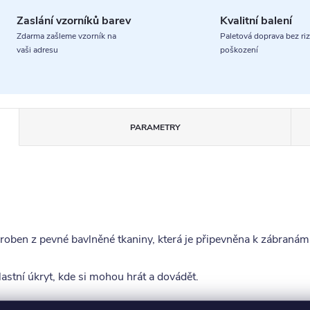
Zaslání vzorníků barev
Kvalitní balení
Zdarma zašleme vzorník na
Paletová doprava bez riz
vaši adresu
poškození
PARAMETRY
yroben z pevné bavlněné tkaniny, která je připevněna k zábranám 
vlastní úkryt, kde si mohou hrát a dovádět.