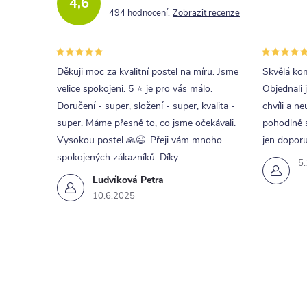
4,6
494 hodnocení
Zobrazit recenze
Děkuji moc za kvalitní postel na míru. Jsme
Skvělá kom
velice spokojeni. 5 ⭐ je pro vás málo.
Objednali 
Doručení - super, složení - super, kvalita -
chvíli a ne
super. Máme přesně to, co jsme očekávali.
pohodlně s
Vysokou postel 🙏😉. Přeji vám mnoho
jen doporu
spokojených zákazníků. Díky.
5
Ludvíková Petra
10.6.2025