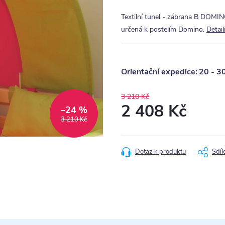
Textilní tunel - zábrana B DOMIN
určená k postelím Domino.
Detai
20 - 3
3 210 Kč
2 408 Kč
–24 %
3 210 Kč
Měrná
cena:
Dotaz k produktu
Sdíl