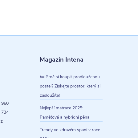
Magazín Intena
l
🛏️ Proč si koupit prodlouženou
postel? Získejte prostor, který si
zasloužíte!
 960
Nejlepší matrace 2025:
 734
Paměťová a hybridní pěna
cz
Trendy ve zdravém spaní v roce