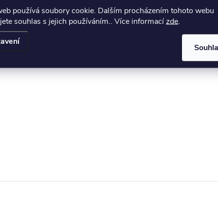
web používá soubory cookie. Dalším procházením tohoto webu
jete souhlas s jejich používáním.. Více informací
zde
.
avení
Souhl