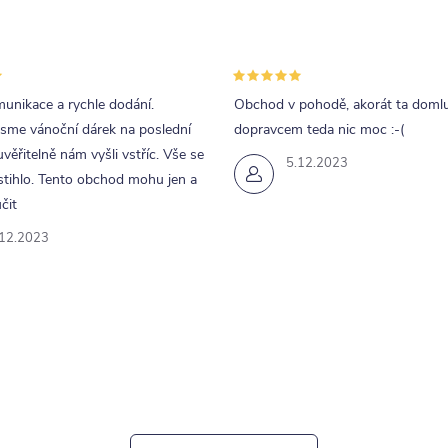
unikace a rychle dodání.
Obchod v pohodě, akorát ta doml
jsme vánoční dárek na poslední
dopravcem teda nic moc :-(
uvěřitelně nám vyšli vstříc. Vše se
5.12.2023
tihlo. Tento obchod mohu jen a
čit
.12.2023