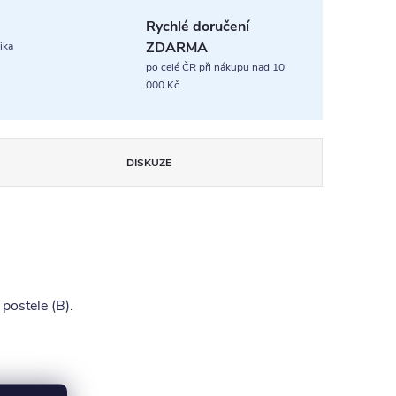
Rychlé doručení
ZDARMA
ika
po celé ČR při nákupu nad 10
000 Kč
DISKUZE
postele (B).