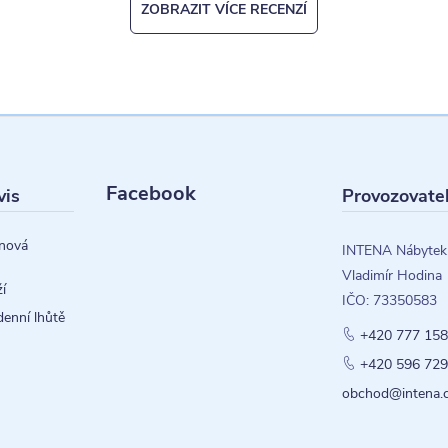
ZOBRAZIT VÍCE RECENZÍ
Facebook
vis
Provozovate
nová
INTENA Nábytek
Vladimír Hodina
í
IČO: 73350583
denní lhůtě
+420 777 158
+420 596 729
obchod@intena.