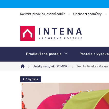
Přejít
na
Kontakt, prodejna, osobní odběr
Obchodní podmínky
obsah
Prodloužené postele
Postele s vysoko
Dětský nábytek DOMINO
Textilní tunel - zábr
Domů
CZ výroba