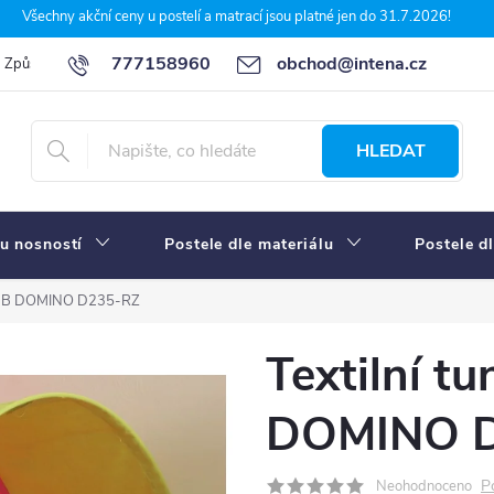
Všechny akční ceny u postelí a matrací jsou platné jen do 31.7.2026!
777158960
obchod@intena.cz
Způsoby a ceny dopravy
7 důvodů, proč nakupit u Intena nábytek
HLEDAT
u nosností
Postele dle materiálu
Postele d
ana B DOMINO D235-RZ
Textilní tu
DOMINO 
P
Neohodnoceno