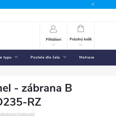
NÁKUPNÍ
KOŠÍK
Prázdný košík
Přihlášení
le typu
Postele dle čela
Matrace
R
nel - zábrana B
D235-RZ
odrobnosti hodnocení