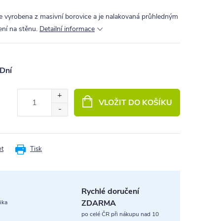
 je vyrobena z masivní borovice a je nalakovaná průhledným
ení na stěnu.
Detailní informace
Dní
VLOŽIT DO KOŠÍKU
et
Tisk
Rychlé doručení
ZDARMA
ika
po celé ČR při nákupu nad 10