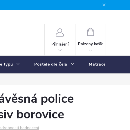
NÁKUPNÍ
KOŠÍK
Prázdný košík
Přihlášení
le typu
Postele dle čela
Matrace
R
závěsná police
iv borovice
odrobnosti hodnocení