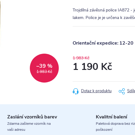
Trojdílná závěsná police IA872 -
lakem. Police je je určena k zavěš
12-20 
1 983 Kč
1 190 Kč
–39 %
1 983 Kč
Měrná
cena:
Dotaz k produktu
Sdíl
Zaslání vzorníků barev
Kvalitní balení
Zdarma zašleme vzorník na
Paletová doprava bez riz
vaši adresu
poškození