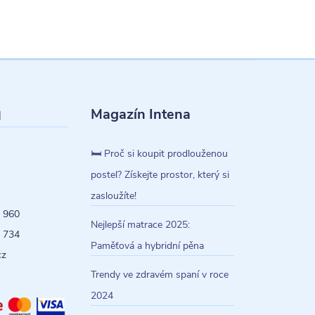
Magazín Intena
l
🛏️ Proč si koupit prodlouženou
postel? Získejte prostor, který si
zasloužíte!
 960
Nejlepší matrace 2025:
 734
Paměťová a hybridní pěna
cz
Trendy ve zdravém spaní v roce
2024