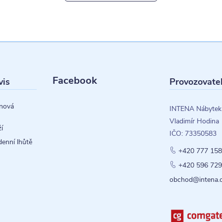
Facebook
vis
Provozovate
nová
INTENA Nábytek
Vladimír Hodina
í
IČO: 73350583
denní lhůtě
+420 777 158
+420 596 729
obchod@intena.