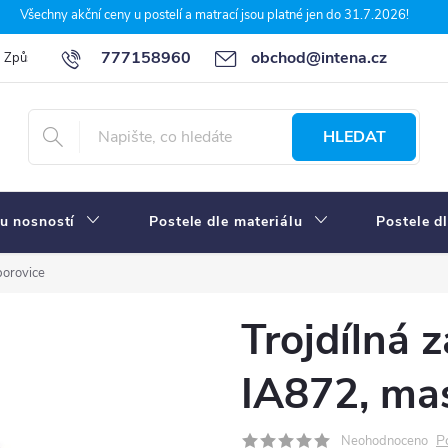
Všechny akční ceny u postelí a matrací jsou platné jen do 31.7.2026!
777158960
obchod@intena.cz
Způsoby a ceny dopravy
7 důvodů, proč nakupit u Intena nábytek
HLEDAT
u nosností
Postele dle materiálu
Postele d
borovice
Trojdílná 
IA872, mas
P
Neohodnoceno