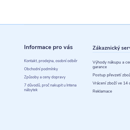
Z
á
Informace pro vás
Zákaznický ser
p
a
Kontakt, prodejna, osobní odběr
Výhody nákupu a ce
garance
t
Obchodní podmínky
Postup převzetí zbož
Způsoby a ceny dopravy
í
Vrácení zboží ve 14 
7 důvodů, proč nakupit u Intena
nábytek
Reklamace