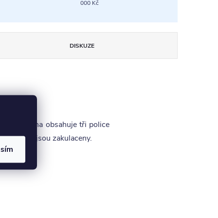
000 Kč
DISKUZE
m. Knihovna obsahuje tři police
ílů police jsou zakulaceny.
asím