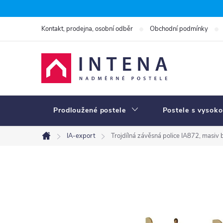
Přejít
na
Kontakt, prodejna, osobní odběr
Obchodní podmínky
obsah
Prodloužené postele
Postele s vysoko
IA-export
Trojdílná závěsná police IA872, masiv 
Domů