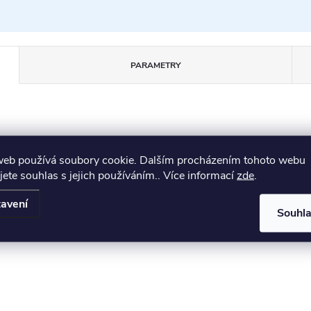
PARAMETRY
web používá soubory cookie. Dalším procházením tohoto webu
jete souhlas s jejich používáním.. Více informací
zde
.
 z masivní borovice a její povrch je nalakován průhledným lake
dnoduchost je police určená pro zavěšení na zeď. Rohy bočních d
avení
Souhl