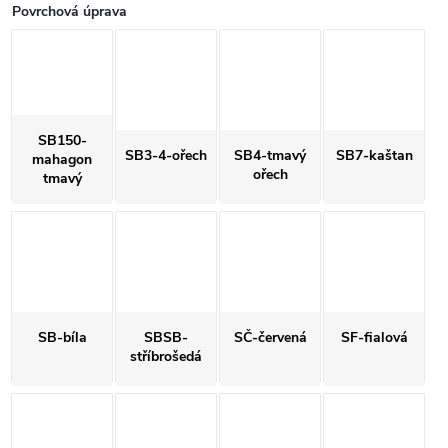
Povrchová úprava
SB150-
SB3-4-ořech
SB4-tmavý
SB7-kaštan
mahagon
ořech
tmavý
SB-bíla
SBSB-
SČ-červená
SF-fialová
stříbrošedá