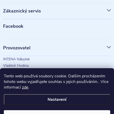
p
Zákaznický servis
a
t
Facebook
í
Provozovatel
INTENA Nábytek
Vladimír Hodina
IČO: 73350583
Tento web používá soubory cookie. Dalším procházením
tohoto webu vyjadřujete souhlas s jejich používáním.. Více
informací
zde
.
Magazín Intena
Nastavení
Copyright 2026
INTENA Nábytek
. Všechna práva vyhrazena.