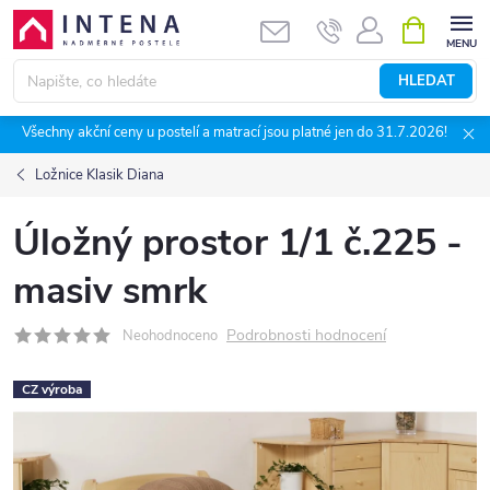
Přejít
NÁKUPNÍ
KOŠÍK
na
obsah
HLEDAT
Všechny akční ceny u postelí a matrací jsou platné jen do 31.7.2026!
Ložnice Klasik Diana
Úložný prostor 1/1 č.225 -
masiv smrk
Podrobnosti hodnocení
Neohodnoceno
CZ výroba