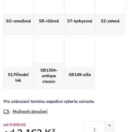
SO-oranžová
SR-růžová
ST-tyrkysová
SZ-zelená
SB130A-
01.Přírodní
SB149-olše
antique
lak
classic
Pro zobrazení termínu expedice vyberte variantu
Možnosti doručení
od 3 090 Kč