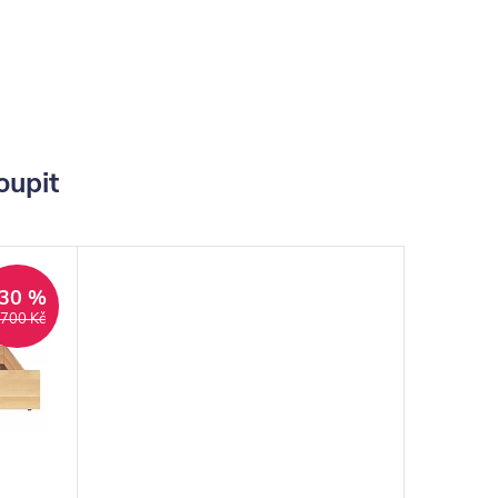
oupit
30 %
 700 Kč