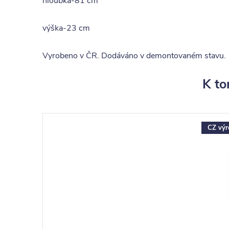
hloubka-81 cm
výška-23 cm
Vyrobeno v ČR. Dodáváno v demontovaném stavu.
K to
CZ výr