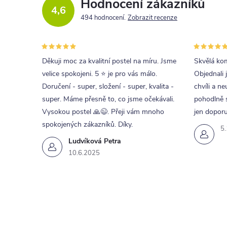
Hodnocení zákazníků
4,6
494 hodnocení
Zobrazit recenze
Děkuji moc za kvalitní postel na míru. Jsme
Skvělá kom
velice spokojeni. 5 ⭐ je pro vás málo.
Objednali 
Doručení - super, složení - super, kvalita -
chvíli a ne
super. Máme přesně to, co jsme očekávali.
pohodlně s
Vysokou postel 🙏😉. Přeji vám mnoho
jen doporu
spokojených zákazníků. Díky.
5
Ludvíková Petra
10.6.2025