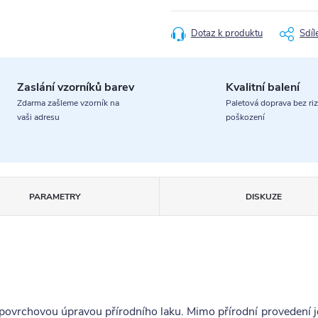
cena:
Dotaz k produktu
Sdíl
Zaslání vzorníků barev
Kvalitní balení
Zdarma zašleme vzorník na
Paletová doprava bez riz
vaši adresu
poškození
PARAMETRY
DISKUZE
 povrchovou úpravou přírodního laku. Mimo přírodní provedení 