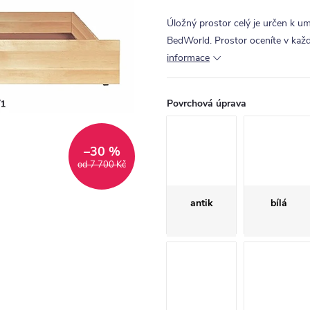
Úložný prostor celý je určen k u
BedWorld.
Prostor oceníte v každé
informace
Povrchová úprava
–30 %
od 7 700 Kč
antik
bílá