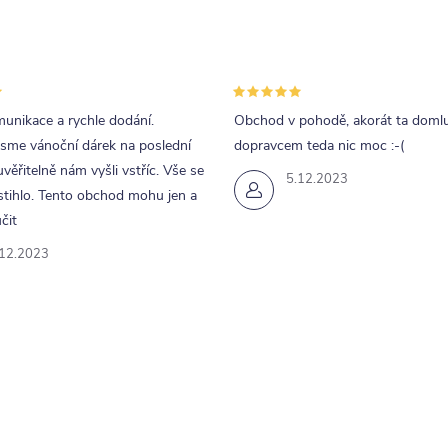
unikace a rychle dodání.
Obchod v pohodě, akorát ta doml
jsme vánoční dárek na poslední
dopravcem teda nic moc :-(
uvěřitelně nám vyšli vstříc. Vše se
5.12.2023
tihlo. Tento obchod mohu jen a
čit
.12.2023