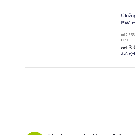
Úložný
BW, m
od 2 553
DPH
3 
od
4-6 tý