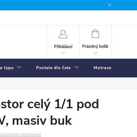
NÁKUPNÍ
KOŠÍK
Prázdný košík
Přihlášení
le typu
Postele dle čela
Matrace
R
stor celý 1/1 pod
W, masiv buk
odrobnosti hodnocení