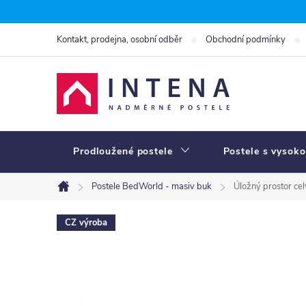
Přejít
na
Kontakt, prodejna, osobní odběr
Obchodní podmínky
obsah
Prodloužené postele
Postele s vysoko
Postele BedWorld - masiv buk
Úložný prostor ce
Domů
CZ výroba