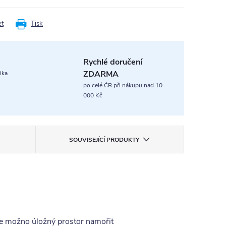
et
Tisk
Rychlé doručení
ZDARMA
ika
po celé ČR při nákupu nad 10
000 Kč
SOUVISEJÍCÍ PRODUKTY
je možno úložný prostor namořit