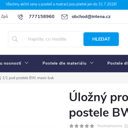
Všechny akční ceny u postelí a matrací jsou platné jen do 31.7.2026!
777158960
obchod@intena.cz
Způsoby a ceny dopravy
7 důvodů, proč nakupit u Intena nábytek
HLEDAT
u nosností
Postele dle materiálu
Postele d
lý 1/1 pod postele BW, masiv buk
Úložný pro
postele B
P
Neohodnoceno