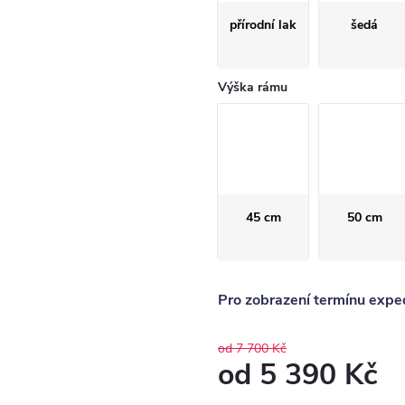
přírodní lak
šedá
Výška rámu
45 cm
50 cm
Pro zobrazení termínu exped
od 7 700 Kč
od
5 390 Kč
Měrná