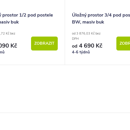
 prostor 1/2 pod postele
Úložný prostor 3/4 pod pos
asiv buk
BW, masiv buk
,72 Kč bez
od 3 876,03 Kč bez
DPH
ZOBRAZIT
ZOBR
090 Kč
4 690 Kč
od
dnů
4-6 týdnů