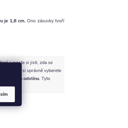
u je 1,8 cm.
Dno zásuvky tvoří
dení
a nejste si jisti, zda se
 na tom, ať si správně vyberete
 vybraného odstínu
. Tyto
asím