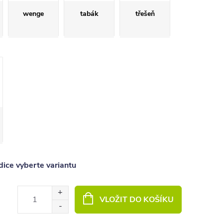
wenge
tabák
třešeň
ice vyberte variantu
VLOŽIT DO KOŠÍKU