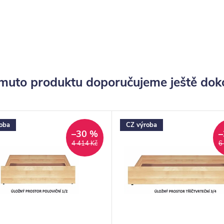
muto produktu doporučujeme ještě dok
oba
CZ výroba
–30 %
–
4 414 Kč
6