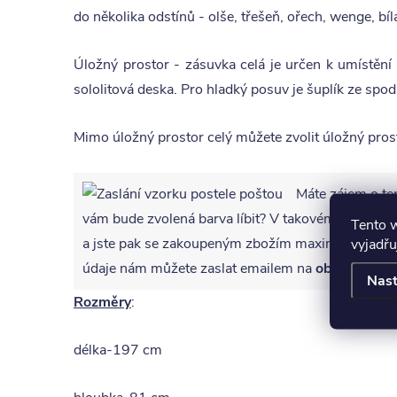
do několika odstínů - olše, třešeň, ořech, wenge, bíl
Úložný prostor - zásuvka celá je určen k umístění
sololitová deska. Pro hladký posuv je šuplík ze spod
Mimo úložný prostor celý můžete zvolit úložný pros
Máte zájem o te
vám bude zvolená barva líbit? V takovém případ
Tento 
a jste pak se zakoupeným zbožím maximálně spoko
vyjadřu
údaje nám můžete zaslat emailem na
obchod@int
Nast
Rozměry
:
délka-197 cm