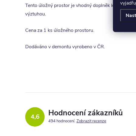
vyjadřu
Tento úložný prostor je vhodný doplněk k jednolůž
výztuhou.
Nast
Cena za 1 ks úložného prostoru.
Dodáváno v demontu vyrobeno v ČR.
Hodnocení zákazníků
4,6
494 hodnocení
Zobrazit recenze