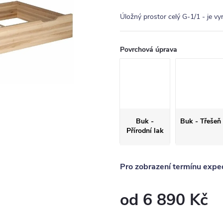
Úložný prostor celý G-1/1 - je v
Povrchová úprava
Buk -
Buk - Třešeň
Přírodní lak
Pro zobrazení termínu exped
od
6 890 Kč
Měrná