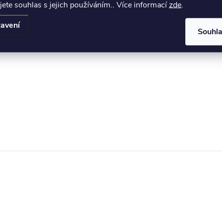
jete souhlas s jejich používáním.. Více informací
zde
.
kovým i manželským postelím z buku. Dno úložného prostoru je 
avení
Souhl