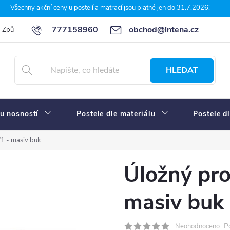
Všechny akční ceny u postelí a matrací jsou platné jen do 31.7.2026!
777158960
obchod@intena.cz
Způsoby a ceny dopravy
7 důvodů, proč nakupit u Intena nábytek
HLEDAT
u nosností
Postele dle materiálu
Postele d
/1 - masiv buk
Úložný pro
masiv buk
P
Neohodnoceno