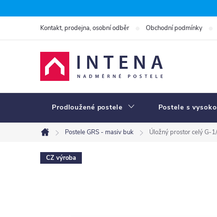
Přejít
na
Kontakt, prodejna, osobní odběr
Obchodní podmínky
obsah
Prodloužené postele
Postele s vysoko
Postele GRS - masiv buk
Úložný prostor celý G-1
Domů
CZ výroba