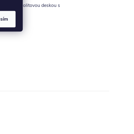
tvořeno sololitovou deskou s
asím