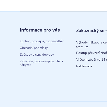
Z
á
Informace pro vás
Zákaznický ser
p
a
Kontakt, prodejna, osobní odběr
Výhody nákupu a ce
garance
t
Obchodní podmínky
Postup převzetí zbož
Způsoby a ceny dopravy
í
Vrácení zboží ve 14 
7 důvodů, proč nakupit u Intena
nábytek
Reklamace