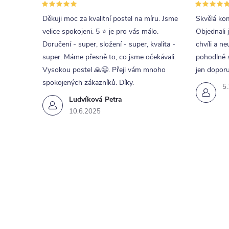
Děkuji moc za kvalitní postel na míru. Jsme
Skvělá kom
velice spokojeni. 5 ⭐ je pro vás málo.
Objednali 
Doručení - super, složení - super, kvalita -
chvíli a ne
super. Máme přesně to, co jsme očekávali.
pohodlně s
Vysokou postel 🙏😉. Přeji vám mnoho
jen doporu
spokojených zákazníků. Díky.
5
Ludvíková Petra
10.6.2025