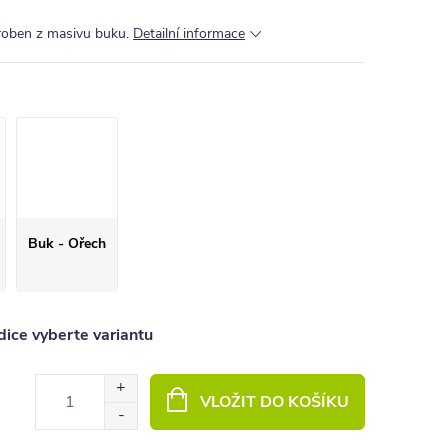
yroben z masivu buku.
Detailní informace
Buk - Ořech
ice vyberte variantu
VLOŽIT DO KOŠÍKU