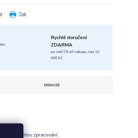
et
Tisk
Rychlé doručení
ZDARMA
ika
po celé ČR při nákupu nad 10
000 Kč
DISKUZE
sokou kvalitou zpracování.