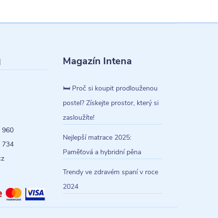
Magazín Intena
l
🛏️ Proč si koupit prodlouženou
postel? Získejte prostor, který si
zasloužíte!
 960
Nejlepší matrace 2025:
 734
Paměťová a hybridní pěna
cz
Trendy ve zdravém spaní v roce
2024