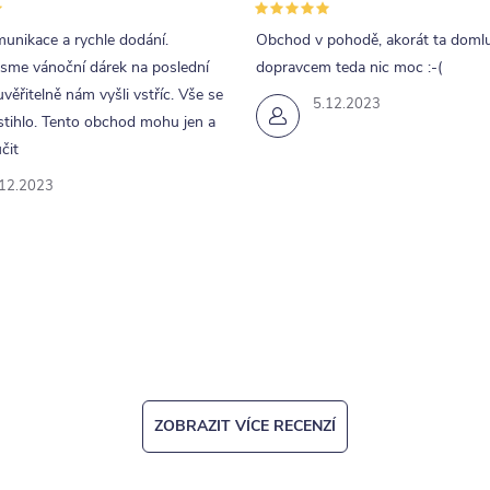
unikace a rychle dodání.
Obchod v pohodě, akorát ta doml
jsme vánoční dárek na poslední
dopravcem teda nic moc :-(
uvěřitelně nám vyšli vstříc. Vše se
5.12.2023
tihlo. Tento obchod mohu jen a
čit
.12.2023
ZOBRAZIT VÍCE RECENZÍ