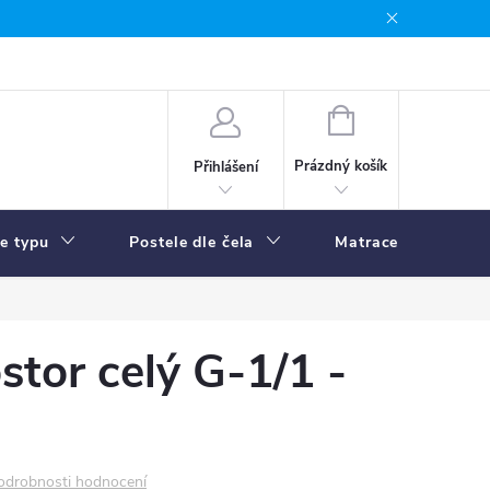
NÁKUPNÍ
KOŠÍK
Prázdný košík
Přihlášení
le typu
Postele dle čela
Matrace
R
stor celý G-1/1 -
odrobnosti hodnocení