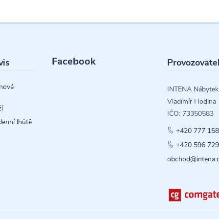
Facebook
vis
Provozovate
nová
INTENA Nábytek
Vladimír Hodina
í
IČO: 73350583
denní lhůtě
+420 777 158
+420 596 729
obchod@intena.