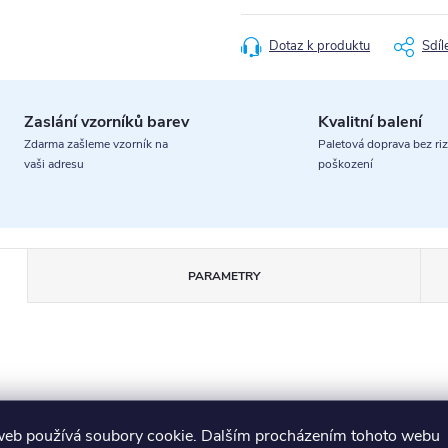
cena:
Dotaz k produktu
Sdíl
Zaslání vzorníků barev
Kvalitní balení
Zdarma zašleme vzorník na
Paletová doprava bez riz
vaši adresu
poškození
PARAMETRY
web používá soubory cookie. Dalším procházením tohoto webu
 GRS-masiv buk
. Vyniká svým čistým, moderním designem a vy