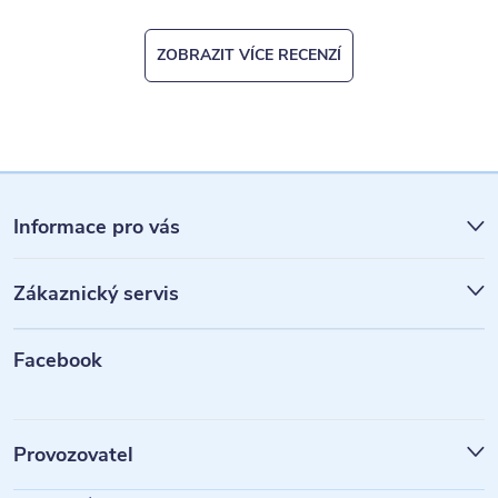
ZOBRAZIT VÍCE RECENZÍ
Z
á
Informace pro vás
p
Zákaznický servis
a
t
Facebook
í
Provozovatel