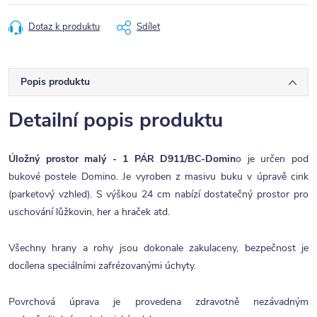
Dotaz k produktu
Sdílet
Popis produktu
Detailní popis produktu
Úložný prostor malý - 1 PÁR D911/BC-Domin
o je určen pod
bukové postele Domino. Je vyroben z masivu buku v úpravě cink
(parketový vzhled). S výškou 24 cm nabízí dostatečný prostor pro
uschování lůžkovin, her a hraček atd.
Všechny hrany a rohy jsou dokonale zakulaceny, bezpečnost je
docílena speciálními zafrézovanými úchyty.
Povrchová úprava je provedena zdravotně nezávadným