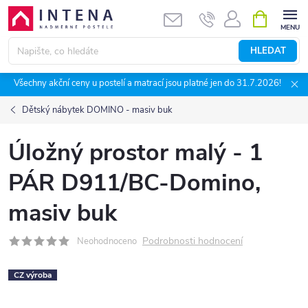
Přejít
NÁKUPNÍ
KOŠÍK
na
obsah
HLEDAT
Všechny akční ceny u postelí a matrací jsou platné jen do 31.7.2026!
Dětský nábytek DOMINO - masiv buk
Úložný prostor malý - 1
PÁR D911/BC-Domino,
masiv buk
Podrobnosti hodnocení
Neohodnoceno
CZ výroba