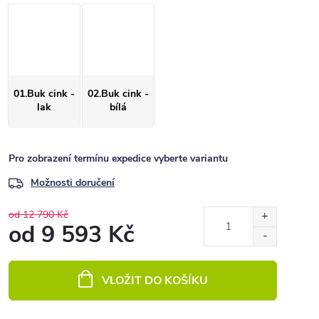
01.Buk cink -
02.Buk cink -
lak
bílá
Pro zobrazení termínu expedice vyberte variantu
Možnosti doručení
od 12 790 Kč
od
9 593 Kč
Měrná
cena:
VLOŽIT DO KOŠÍKU