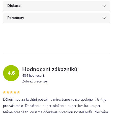
Diskuse
Parametry
Hodnocení zákazníků
4,6
494 hodnocení
Zobrazit recenze
Děkuji moc za kvalitní postel na míru. Jsme velice spokojeni. 5 ⭐ je
pro vás málo. Doručení - super, složení - super, kvalita - super.
Máme přesně to, co jsme očekávali. Vysokou postel 🙏😉. Přeji vám