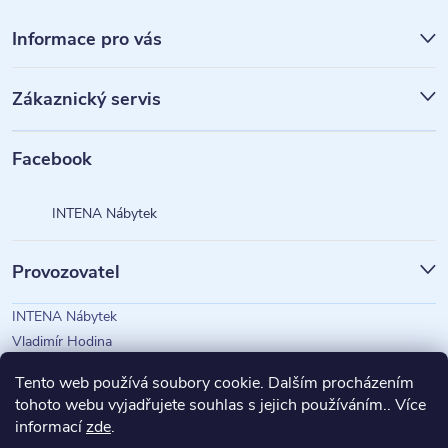
Z
á
Informace pro vás
p
Zákaznický servis
a
t
Facebook
í
INTENA Nábytek
Provozovatel
INTENA Nábytek
Vladimír Hodina
IČO: 73350583
Tento web používá soubory cookie. Dalším procházením
tohoto webu vyjadřujete souhlas s jejich používáním.. Více
informací
zde
.
Magazín Intena