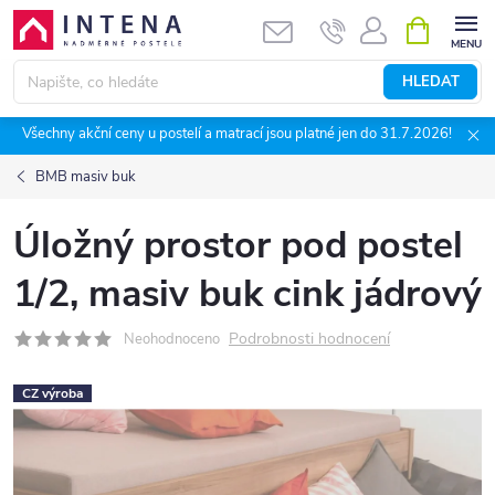
Přejít
NÁKUPNÍ
KOŠÍK
na
obsah
HLEDAT
Všechny akční ceny u postelí a matrací jsou platné jen do 31.7.2026!
BMB masiv buk
Úložný prostor pod postel
1/2, masiv buk cink jádrový
Podrobnosti hodnocení
Neohodnoceno
CZ výroba