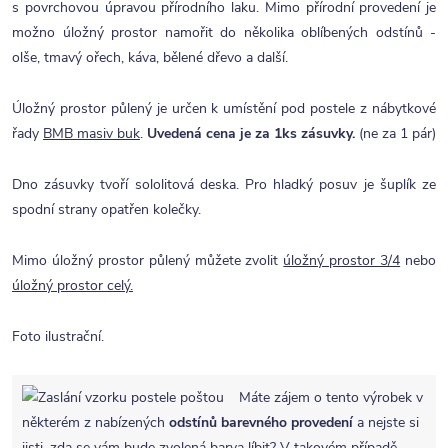
s povrchovou úpravou přírodního laku. Mimo přírodní provedení je
možno úložný prostor namořit do několika oblíbených odstínů -
olše, tmavý ořech, káva, bělené dřevo a další.
Úložný prostor půlený je určen k umístění pod postele z nábytkové
řady
BMB masiv buk
.
Uvedená cena je za 1ks zásuvky.
(ne za 1 pár)
Dno zásuvky tvoří sololitová deska. Pro hladký posuv je šuplík ze
spodní strany opatřen kolečky.
Mimo úložný prostor půlený můžete zvolit
úložný prostor 3/4
nebo
úložný prostor celý.
Foto ilustrační.
Máte zájem o tento výrobek v
některém z nabízených
odstínů barevného provedení
a nejste si
jisti, zda se vám bude zvolená barva líbit? V takovém případě