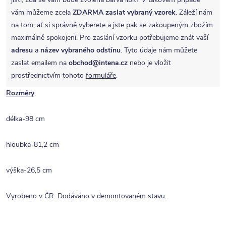
vám můžeme zcela
ZDARMA
zaslat vybraný vzorek
. Záleží nám
na tom, ať si správně vyberete a jste pak se zakoupeným zbožím
maximálně spokojeni. Pro zaslání vzorku potřebujeme znát vaší
adresu
a
název vybraného odstínu
. Tyto údaje nám můžete
zaslat emailem na
obchod@intena.cz
nebo je vložit
prostřednictvím tohoto
formuláře
.
Rozměry
:
délka-98 cm
hloubka-81,2 cm
výška-26,5 cm
Vyrobeno v ČR. Dodáváno v demontovaném stavu.