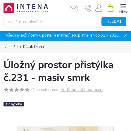
Přejít
NÁKUPNÍ
KOŠÍK
na
obsah
HLEDAT
Všechny akční ceny u postelí a matrací jsou platné jen do 31.7.2026!
Ložnice Klasik Diana
Úložný prostor přistýlka
č.231 - masiv smrk
Podrobnosti hodnocení
Neohodnoceno
CZ výroba