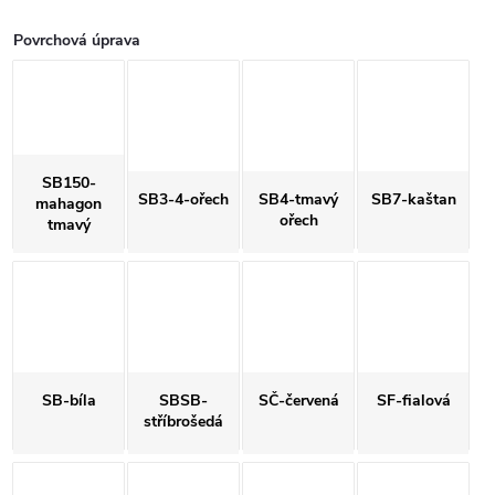
Povrchová úprava
SB150-
SB3-4-ořech
SB4-tmavý
SB7-kaštan
mahagon
ořech
tmavý
SB-bíla
SBSB-
SČ-červená
SF-fialová
stříbrošedá