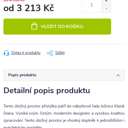
od 4 590 Kč
od
3 213 Kč
Měrná
cena:
VLOŽIT DO KOŠÍKU
Dotaz k produktu
Sdílet
Popis produktu
Detailní popis produktu
Tento úložný prostor přistýlka patří do nábytkové řady ložnice Klasik
Diana. Vyniká svým čistým, moderním designem a vysokou kvalitou
zpracování. Tento úložný prostor je vhodný doplněk k jednolůžkům i
manželským postelím.