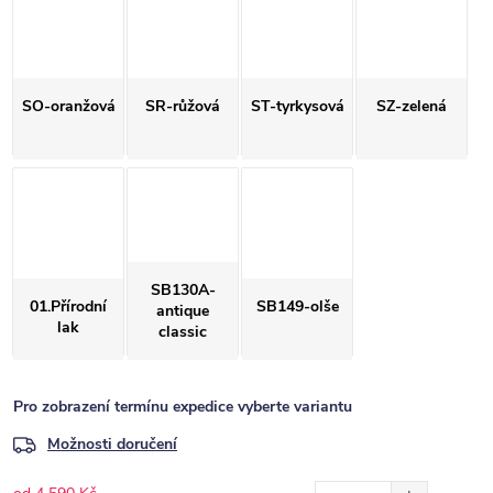
SO-oranžová
SR-růžová
ST-tyrkysová
SZ-zelená
SB130A-
01.Přírodní
SB149-olše
antique
lak
classic
Pro zobrazení termínu expedice vyberte variantu
Možnosti doručení