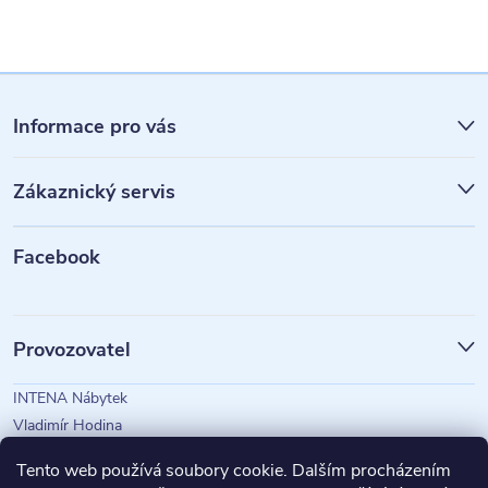
Z
á
Informace pro vás
p
Zákaznický servis
a
t
Facebook
í
Provozovatel
INTENA Nábytek
Vladimír Hodina
IČO: 73350583
Tento web používá soubory cookie. Dalším procházením