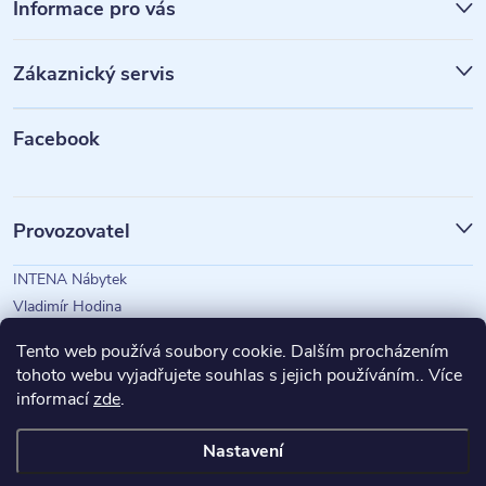
á
Informace pro vás
p
Zákaznický servis
a
t
Facebook
í
Provozovatel
INTENA Nábytek
Vladimír Hodina
IČO: 73350583
Tento web používá soubory cookie. Dalším procházením
tohoto webu vyjadřujete souhlas s jejich používáním.. Více
informací
zde
.
Magazín Intena
Nastavení