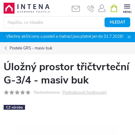
Přejít
NÁKUPNÍ
KOŠÍK
na
obsah
HLEDAT
Všechny akční ceny u postelí a matrací jsou platné jen do 31.7.2026!
Postele GRS - masiv buk
Úložný prostor třičtvrteční
G-3/4 - masiv buk
Podrobnosti hodnocení
Neohodnoceno
CZ výroba