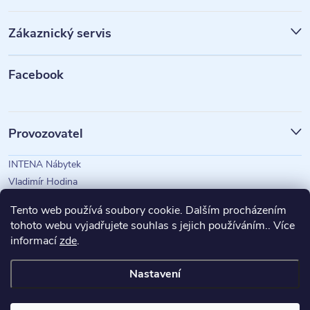
p
Zákaznický servis
a
t
Facebook
í
Provozovatel
INTENA Nábytek
Vladimír Hodina
IČO: 73350583
Tento web používá soubory cookie. Dalším procházením
tohoto webu vyjadřujete souhlas s jejich používáním.. Více
informací
zde
.
Magazín Intena
Nastavení
Copyright 2026
INTENA Nábytek
. Všechna práva vyhrazena.