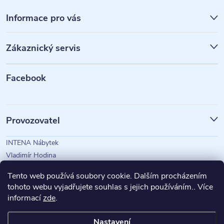
Z
á
Informace pro vás
p
Zákaznický servis
a
t
Facebook
í
Provozovatel
INTENA Nábytek
Vladimír Hodina
IČO: 73350583
Tento web používá soubory cookie. Dalším procházením
tohoto webu vyjadřujete souhlas s jejich používáním.. Více
informací
zde
.
Magazín Intena
Nastavení