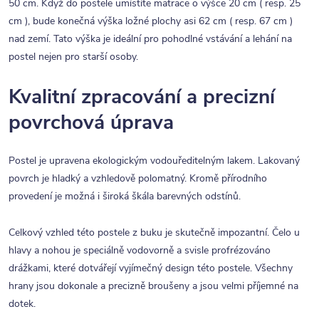
50 cm. Když do postele umístíte matrace o výšce 20 cm ( resp. 25
cm ), bude konečná výška ložné plochy asi 62 cm ( resp. 67 cm )
nad zemí. Tato výška je ideální pro pohodlné vstávání a lehání na
postel nejen pro starší osoby.
Kvalitní zpracování a precizní
povrchová úprava
Postel je upravena ekologickým vodouředitelným lakem. Lakovaný
povrch je hladký a vzhledově polomatný. Kromě přírodního
provedení je možná i široká škála barevných odstínů.
Celkový vzhled této postele z buku je skutečně impozantní. Čelo u
hlavy a nohou je speciálně vodovorně a svisle profrézováno
drážkami, které dotvářejí vyjímečný design této postele. Všechny
hrany jsou dokonale a precizně broušeny a jsou velmi příjemné na
dotek.