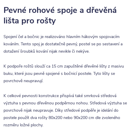
Pevné rohové spoje a dřevěná
lišta pro rošty
Spojení čel a bočnic je realizováno hlavním hákovým spojovacím
kováním. Tento spoj je dostatečně pevný, postel se po sestavení a
dotažení šroubků kování nijak nevikle či nekýve.
K podpoře roštů slouží ca 15 cm zapuštěné dřevěné lišty z masivu
buku, které jsou pevně spojené s bočnicí postele. Tyto lišty se
povrchově neupravují.
K celkové pevnosti konstrukce přispívá také smrková středová
výztuha s pevnou dřevěnou podpěrnou nohou. Středová výztuha se
povrchově nijak neupravuje. Díky středové podpěře je idelání do
postele použít dva rošty 80x200 nebo 90x200 cm dle zvoleného
rozměru ložné plochy.