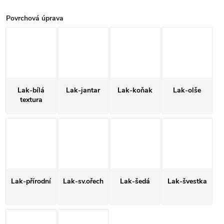
Povrchová úprava
Lak-bílá
Lak-jantar
Lak-koňak
Lak-olše
textura
Lak-přírodní
Lak-sv.ořech
Lak-šedá
Lak-švestka