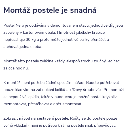
Montáž postele je snadná
Postel Nero je dodávána v demontovaném stavu, jednotlivé díly jsou
zabaleny v kartonovém obalu. Hmotnost jakékoliv krabice
nepřesahuje 30 kg a proto může jednotlivé balíky přenášet a
stěhovat jedna osoba.
Montáž této postele zvládne každý, alespoň trochu zručný, jedinec
za cca hodinu.
K montáži není potřeba žádné speciální nářadí. Budete potřebovat
pouze kladívko na zatloukání kolíků a křížový šroubovák. Při montáži
se nepoužívá lepidlo, takže v budoucnu je možné postel kdykoliv
rozmontovat, přestěhovat a opět smontovat.
Zobrazit
návod na sestavení postele
. Rošty se do postele pouze
volně vkládají - není je potřeba k rámu postele nijak připevňovat.