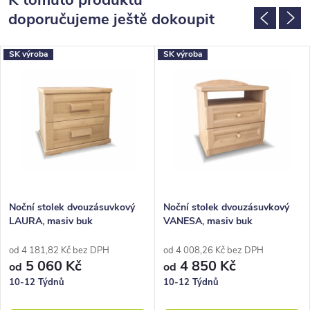
doporučujeme ještě dokoupit
SK výroba
SK výroba
Noční stolek dvouzásuvkový
Noční stolek dvouzásuvkový
LAURA, masiv buk
VANESA, masiv buk
od 4 181,82 Kč bez DPH
od 4 008,26 Kč bez DPH
5 060 Kč
4 850 Kč
od
od
10-12 Týdnů
10-12 Týdnů