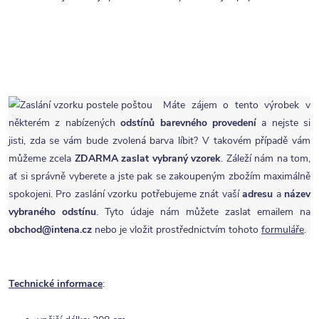
Máte zájem o tento výrobek v
některém z nabízených
odstínů barevného provedení
a nejste si
jisti, zda se vám bude zvolená barva líbit? V takovém případě vám
můžeme zcela
ZDARMA
zaslat vybraný vzorek
. Záleží nám na tom,
ať si správně vyberete a jste pak se zakoupeným zbožím maximálně
spokojeni. Pro zaslání vzorku potřebujeme znát vaší
adresu
a
název
vybraného odstínu
. Tyto údaje nám můžete zaslat emailem na
obchod@intena.cz
nebo je vložit prostřednictvím tohoto
formuláře
.
Technické informace
: