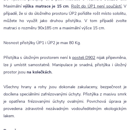
Maximální
výška matrace je 15 cm
.
Rošt do ÚP1 není součástí.
V
případě, že si do úložného prostoru ÚP2 pořídíte rošt místo sololitu,
můžete ho využít jako druhou přistýlku. V tom případě zvolte
matraci o rozměru 90x185 cm a maximální výšce 15 cm.
Nosnost přistýlky ÚP1 i ÚP2 je max 80 Kg.
Přistýlka s úložným prostorem není k
posteli D902
nijak připevněna,
lze ji umístit samostatně. Manipulace je snadná, přistýlka i úložný
prostor jsou
na kolečkách.
Všechny hrany a rohy jsou dokonale zakulaceny, bezpečnost je
docílena speciálními zafrézovanými úchyty. Přistýlka z masivu smrk
je opatřena frézovanými úchyty ovalnými. Povrchová úprava je
provedena zdravotně nezávadným vodouředitelným ekologickým
lakem.