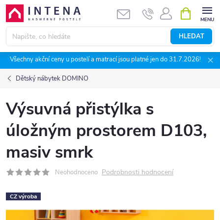
Přejít
NÁKUPNÍ
KOŠÍK
na
obsah
HLEDAT
Všechny akční ceny u postelí a matrací jsou platné jen do 31.7.2026!
Dětský nábytek DOMINO
Výsuvná přistýlka s
úložným prostorem D103,
masiv smrk
Podrobnosti hodnocení
Neohodnoceno
CZ výroba