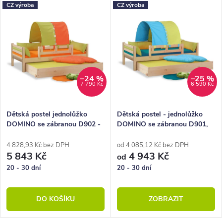
CZ výroba
CZ výroba
–24 %
–25 %
7 790 Kč
6 590 Kč
Dětská postel jednolůžko
Dětská postel - jednolůžko
DOMINO se zábranou D902 -
DOMINO se zábranou D901,
OZ, masiv smrk
D902 - TZ, masiv smrk
4 828,93 Kč bez DPH
od 4 085,12 Kč bez DPH
5 843 Kč
4 943 Kč
od
20 - 30 dní
20 - 30 dní
DO KOŠÍKU
ZOBRAZIT