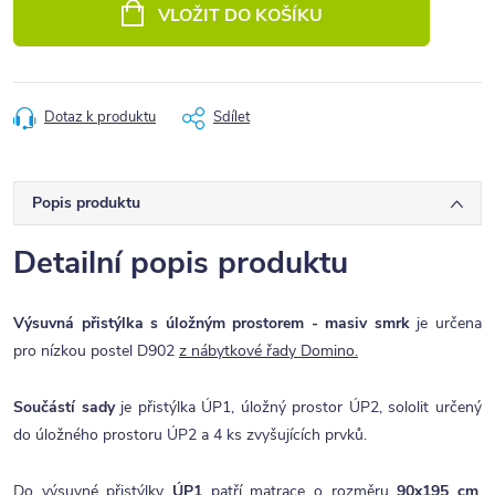
cena:
VLOŽIT DO KOŠÍKU
Dotaz k produktu
Sdílet
Popis produktu
Detailní popis produktu
Výsuvná přistýlka s úložným prostorem - masiv smrk
je určena
pro nízkou postel D902
z nábytkové řady Domino.
Součástí sady
je přistýlka ÚP1, úložný prostor ÚP2, sololit určený
do úložného prostoru ÚP2 a 4 ks zvyšujících prvků.
Do výsuvné přistýlky
ÚP1
patří matrace o rozměru
90x195 cm
.