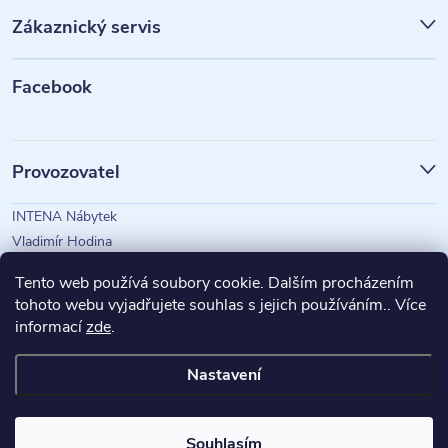
p
Zákaznický servis
a
t
Facebook
í
Provozovatel
INTENA Nábytek
Vladimír Hodina
IČO: 73350583
Tento web používá soubory cookie. Dalším procházením
tohoto webu vyjadřujete souhlas s jejich používáním.. Více
informací
zde
.
Magazín Intena
Nastavení
Copyright 2026
INTENA Nábytek
. Všechna práva vyhrazena.
Souhlasím