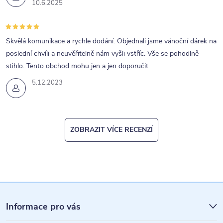
10.6.2025
Skvělá komunikace a rychle dodání. Objednali jsme vánoční dárek na
poslední chvíli a neuvěřitelně nám vyšli vstříc. Vše se pohodlně
stihlo. Tento obchod mohu jen a jen doporučit
5.12.2023
ZOBRAZIT VÍCE RECENZÍ
Z
á
Informace pro vás