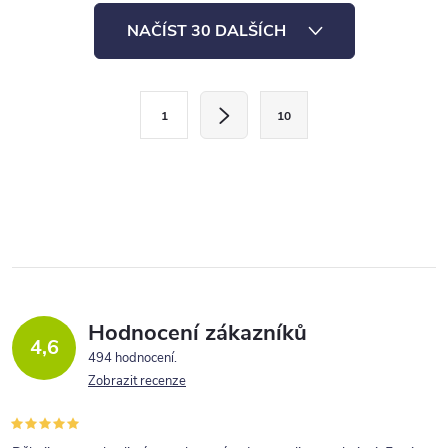
třeba na chatu či chalupu.
třeba na chatu či chalupu.
O
NAČÍST 30 DALŠÍCH
v
l
S
á
1
10
t
d
r
a
á
c
n
í
k
p
o
r
v
v
á
Hodnocení zákazníků
4,6
n
k
494 hodnocení
í
Zobrazit recenze
y
v