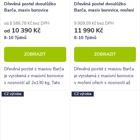
Dřevěná postel dvoulůžko
Dřevěná postel dvoulůžko
Barča, masiv borovice
Barča, masiv borovice, moření
ořech
od 8 586,78 Kč bez DPH
9 909,09 Kč bez DPH
10 390 Kč
11 990 Kč
od
8-10 Týdnů
8-10 Týdnů
ZOBRAZIT
ZOBRAZIT
Dřevěná postel z masivu Barča
Dřevěná postel z masivu Barča
je vyrobená z masivní borovice
je vyrobená z masivní borovice
s nosností až 2x130 kg. Tato
v moření ořech s nosností až
postel je ideální pro použití do
2x130 kg. Tato postel je ideální
CZ výroba
CZ výroba
ložnice, pokoje pro hosty nebo
pro použití do ložnice, pokoje
třeba na chatu či chalupu.
pro hosty nebo třeba na...