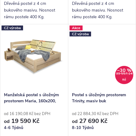
ů
Dřevěná postel z 4 cm
Dřevěná postel z 4 cm
bukového masivu. Nosnost
bukového masivu. Nosnost
rámu postele 400 Kg.
rámu postele 400 Kg.
Povrchová úprava lakem -
Povrchová úprava bezbarvým
CZ výroba
Akce
odstín Jantar. Pevná dřevěná
lakem. Pevná dřevěná lišta pro
CZ výroba
lišta pro rošty.
rošty.
–30 %
39 557,14
Kč
Manželská postel s úložným
Postel s úložným prostorem
prostorem Maria, 160x200,
Trinity, masiv buk
180x200
od 16 190,08 Kč bez DPH
od 22 884,30 Kč bez DPH
19 590 Kč
27 690 Kč
od
od
4-6 Týdnů
8-10 Týdnů