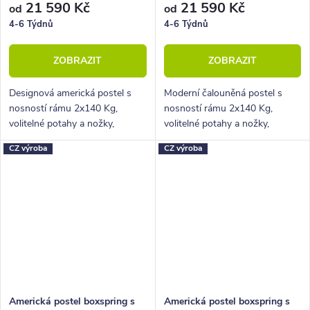
21 590 Kč
21 590 Kč
od
od
4-6 Týdnů
4-6 Týdnů
ZOBRAZIT
ZOBRAZIT
Designová americká postel s
Moderní čalouněná postel s
nosností rámu 2x140 Kg,
nosností rámu 2x140 Kg,
volitelné potahy a nožky,
volitelné potahy a nožky,
hluboký úložný prostor.
hluboký úložný prostor.
CZ výroba
CZ výroba
Americká postel boxspring s
Americká postel boxspring s