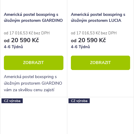
Americká postel boxspring s
Americká postel boxspring s
úložným prostorem GIARDINO
úložným prostorem LUCIA
od 17 016,53 Kč bez DPH
od 17 016,53 Kč bez DPH
20 590 Kč
20 590 Kč
od
od
4-6 Týdnů
4-6 Týdnů
ZOBRAZIT
ZOBRAZIT
Americká postel boxspring s
úložným prostorem GIARDINO
vám za skvělou cenu zajistí
vysoké, pohodlné spaní a velký
CZ výroba
CZ výroba
úložný prostor.