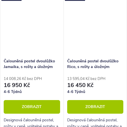
Čalouněná postel dvoulůžko
Čalouněná postel dvoulůžko
Jamaika, s rošty a úložným
Rico, s rošty a úložným
prostorem
prostorem
14 008,26 Kč bez DPH
13 595,04 Kč bez DPH
16 950 Kč
16 450 Kč
4-6 Týdnů
4-6 Týdnů
ZOBRAZIT
ZOBRAZIT
Designová čalouněná postel,
Designová čalouněná postel,
rošty v ceně, volitelné potahy a
rošty v ceně, volitelné potahy a