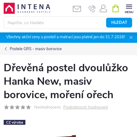
Přejít
NÁKUPNÍ
KOŠÍK
na
obsah
HLEDAT
Všechny akční ceny u postelí a matrací jsou platné jen do 31.7.2026!
Postele GRS - masiv borovice
Dřevěná postel dvoulůžko
Hanka New, masiv
borovice, moření ořech
Podrobnosti hodnocení
Neohodnoceno
CZ výroba