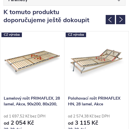
K tomuto produktu
doporučujeme ještě dokoupit
CZ výroba
CZ výroba
Lamelový rošt PRIMAFLEX, 28
Polohovací rošt PRIMAFLEX
lamel, Akce, 90x200, 80x200,
HN, 28 lamel, Akce
100x200, 140x200
od 1 697,52 Kč bez DPH
od 2 574,38 Kč bez DPH
2 054 Kč
3 115 Kč
od
od