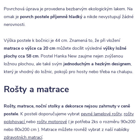
Povrchová úprava je provedena bezbarvým ekologickým lakem. Na
omak je
povrch postele příjemně hladký
a nikde nevystupují žádné
nerovnosti.
Výška postele k bočnici je 44 cm. Znamená to, že při vložení
matrace o výšce ca 20 cm
můžete docílit výsledné
výšky ložné
plochy cca 58 cm
. Postel Hanka New zaujme nejen zvýšenou
ložnou plochou, ale také svým
jednoduchým a hezkým designem
,
který je vhodný do ložnic, pokojů pro hosty nebo třeba na chalupu.
Rošty a matrace
Rošty, matrace, noční stolky a dekorace nejsou zahrnuty v ceně
postele
. K posteli doporučujeme vybrat
pevné lamelové rošty
,
rošty
polohovací
nebo
rošty motorové
( je potřeba 2ks o rozměru 90x200
nebo 80x200 cm ). Matrace můžete rovněž vybrat z naší nabídky
zdravotních matrací
.