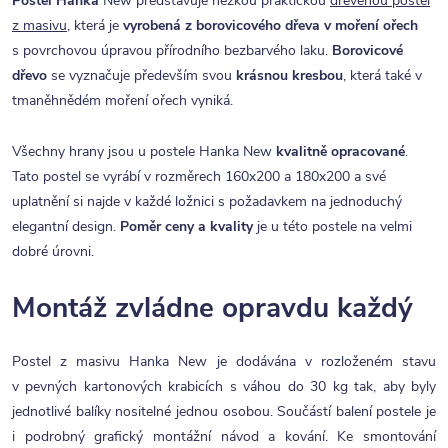
Postel Hanka
New představuje hezkou praktickou
dřevěnou postel
z masivu
, která je
vyrobená z borovicového dřeva v moření ořech
s povrchovou úpravou přírodního bezbarvého laku.
Borovicové
dřevo
se vyznačuje především svou
krásnou kresbou
, která také v
tmaněhnědém moření ořech vyniká.
Všechny hrany jsou u postele Hanka New
kvalitně opracované
.
Tato postel se vyrábí v rozměrech 160x200 a 180x200 a své
uplatnění si najde v každé ložnici s požadavkem na jednoduchý
elegantní design.
Poměr ceny a kvality
je u této postele na velmi
dobré úrovni.
Montáž zvládne opravdu každý
Postel z masivu Hanka New je dodávána v rozloženém stavu
v pevných kartonových krabicích s váhou do 30 kg tak, aby byly
jednotlivé balíky nositelné jednou osobou. Součástí balení postele je
i podrobný grafický montážní návod a kování. Ke smontování