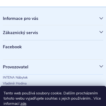
Z
á
Informace pro vás
p
Zákaznický servis
a
t
Facebook
í
Provozovatel
INTENA Nábytek
Vladimír Hodina
IČO: 73350583
Tento web používá soubory cookie. Dalším procházením
tohoto webu vyjadřujete souhlas s jejich používáním.. Více
informací
zde
.