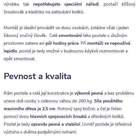
výrobku tak
nepotřebujete speciální nářadí
, postačí křížový
šroubovák a kladívko na zatloukání kolíků.
Montáž je ideální provádět ve dvou osobách, zvládne však i jeden
šikovný zručný člověk. Celé
smontování
této postele s úložným
prostorem zabere asi
půl hodiny práce
. Při
montáži se nepoužívá
lepidlo
, postel je tedy možné v budoucnu kdykoli rozmontovat a
opět smontovat.
Pevnost a kvalita
Rám postele a celá její konstrukce je
výborně pevná
a bez problému
unese dvě osoby s celkovou váhou do 260 kg.
Síla použitého
masivního dřeva je 2,5 cm
. Rohový spoj bočnic a čel je řešen
pomocí dvou
hlavních spojovacích šroubů
a dřevěných kolíků.
Postel je tedy
opravdu pevná a stabilní
. Uvnitř postele je středová
výztuha s dvěma podpěrnými nohami.