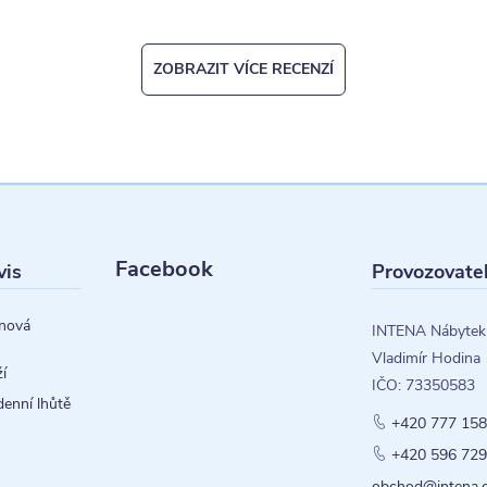
ZOBRAZIT VÍCE RECENZÍ
Facebook
vis
Provozovate
nová
INTENA Nábytek
Vladimír Hodina
í
IČO: 73350583
denní lhůtě
+420 777 158
+420 596 729
obchod@intena.