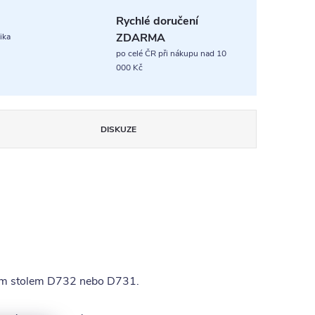
Rychlé doručení
ZDARMA
ika
po celé ČR při nákupu nad 10
000 Kč
DISKUZE
sacím stolem D732 nebo D731.