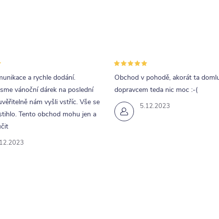
unikace a rychle dodání.
Obchod v pohodě, akorát ta doml
jsme vánoční dárek na poslední
dopravcem teda nic moc :-(
uvěřitelně nám vyšli vstříc. Vše se
5.12.2023
tihlo. Tento obchod mohu jen a
čit
.12.2023