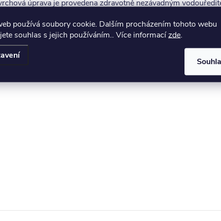
ovrchová úprava je provedena zdravotně nezávadným vodouředi
web používá soubory cookie. Dalším procházením tohoto webu
jete souhlas s jejich používáním.. Více informací
zde
.
avení
Souhl