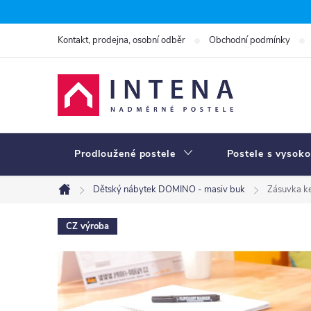
Přejít
na
Kontakt, prodejna, osobní odběr
Obchodní podmínky
obsah
Prodloužené postele
Postele s vysoko
Dětský nábytek DOMINO - masiv buk
Zásuvka ke
Domů
CZ výroba