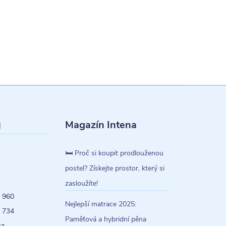
Magazín Intena
l
🛏️ Proč si koupit prodlouženou
postel? Získejte prostor, který si
zasloužíte!
 960
Nejlepší matrace 2025:
 734
Paměťová a hybridní pěna
cz