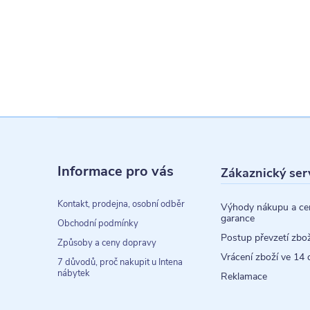
Z
á
Informace pro vás
Zákaznický ser
p
a
Kontakt, prodejna, osobní odběr
Výhody nákupu a ce
garance
t
Obchodní podmínky
Postup převzetí zbož
Způsoby a ceny dopravy
í
Vrácení zboží ve 14 
7 důvodů, proč nakupit u Intena
nábytek
Reklamace