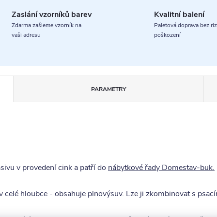
Zaslání vzorníků barev
Kvalitní balení
Zdarma zašleme vzorník na
Paletová doprava bez riz
vaši adresu
poškození
PARAMETRY
ivu v provedení cink a patří do
nábytkové řady Domestav-buk.
ít v celé hloubce - obsahuje plnovýsuv. Lze ji zkombinovat s p