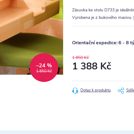
Zásuvka ke stolu D733 je ideáln
Vyrobena je z bukového masivu.
6 - 8 t
1 850 Kč
1 388 Kč
–24 %
1 850 Kč
Měrná
cena:
Dotaz k produktu
Sdíl