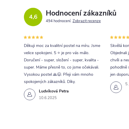
Hodnocení zákazníků
4,6
494 hodnocení
Zobrazit recenze
Děkuji moc za kvalitní postel na míru. Jsme
Skvělá kom
velice spokojeni. 5 ⭐ je pro vás málo.
Objednali 
Doručení - super, složení - super, kvalita -
chvíli a ne
super. Máme přesně to, co jsme očekávali.
pohodlně s
Vysokou postel 🙏😉. Přeji vám mnoho
jen doporu
spokojených zákazníků. Díky.
5
Ludvíková Petra
10.6.2025