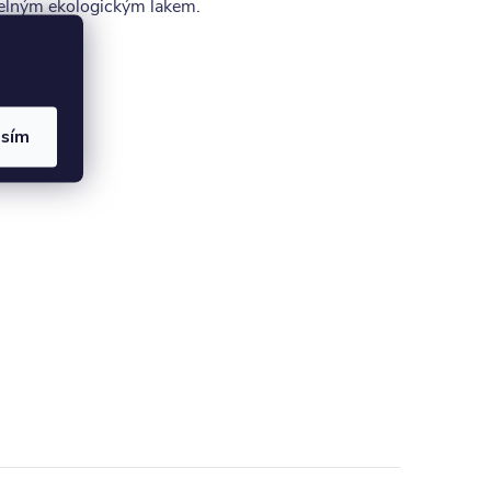
telným ekologickým lakem.
asím