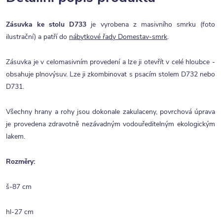
Zásuvka ke stolu D733
je vyrobena z masivního smrku (foto
ilustrační) a patří do
nábytkové řady Domestav-smrk
.
Zásuvka je v celomasivním provedení a lze ji otevřít v celé hloubce -
obsahuje plnovýsuv. Lze ji zkombinovat s psacím stolem D732 nebo
D731.
Všechny hrany a rohy jsou dokonale zakulaceny, povrchová úprava
je provedena zdravotně nezávadným vodouředitelným ekologickým
lakem.
Rozměry:
š-87 cm
hl-27 cm