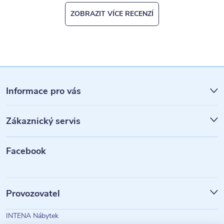
ZOBRAZIT VÍCE RECENZÍ
Z
á
Informace pro vás
p
Zákaznický servis
a
t
Facebook
í
Provozovatel
INTENA Nábytek