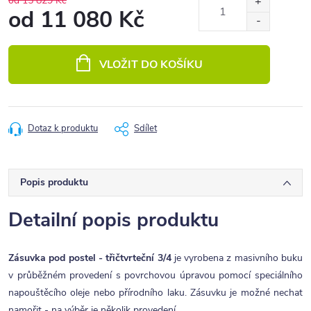
od 15 829 Kč
od
11 080 Kč
Měrná
cena:
VLOŽIT DO KOŠÍKU
Dotaz k produktu
Sdílet
Popis produktu
Detailní popis produktu
Zásuvka pod postel - třičtvrteční 3/4
je vyrobena z masivního buku
v průběžném provedení s povrchovou úpravou pomocí speciálního
napouštěcího oleje nebo přírodního laku. Zásuvku je možné nechat
namořit - na výběr je několik provedení.