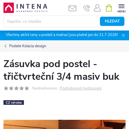
Přejít
NÁKUPNÍ
KOŠÍK
na
obsah
HLEDAT
Všechny akční ceny u postelí a matrací jsou platné jen do 31.7.2026!
Postele Kolacia design
Zásuvka pod postel -
třičtvrteční 3/4 masiv buk
Podrobnosti hodnocení
Neohodnoceno
CZ výroba