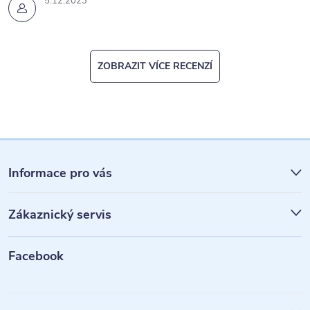
5.12.2023
ZOBRAZIT VÍCE RECENZÍ
Z
á
Informace pro vás
p
Zákaznický servis
a
t
Facebook
í