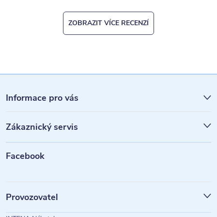
ZOBRAZIT VÍCE RECENZÍ
Z
á
Informace pro vás
p
Zákaznický servis
a
t
Facebook
í
Provozovatel