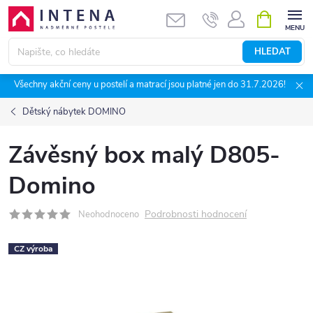
Přejít
NÁKUPNÍ
KOŠÍK
na
obsah
HLEDAT
Všechny akční ceny u postelí a matrací jsou platné jen do 31.7.2026!
Dětský nábytek DOMINO
Závěsný box malý D805-
Domino
Podrobnosti hodnocení
Neohodnoceno
CZ výroba