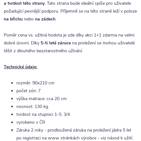
a tvrdost této strany
. Tato strana bude ideální spíše pro uživatele
požadující pevnější podporu. Příjemně se na této straně leží v poloze
na břichu
nebo
na zádech
.
Poměr cena vs. užitná hodota je zde díky akci 1+1 zdarma na velmi
dobré úrovni. Díky
5-ti leté záruce
na proležení se mohou uživatelé
těšit z dlouhého bezstarostného užívání.
Technické údaje:
rozměr: 90x210 cm
počet zón: 7
výška matrace: cca 20 cm
nosnost: 130 kg
tvrdost na stupnici 1-5: 3/4
vyrobeno v ČR
Záruka 2 roky - prodloužená záruka na proležení jádra 5 let
po registraci na www stránkách výrobce - viz návod k užití.