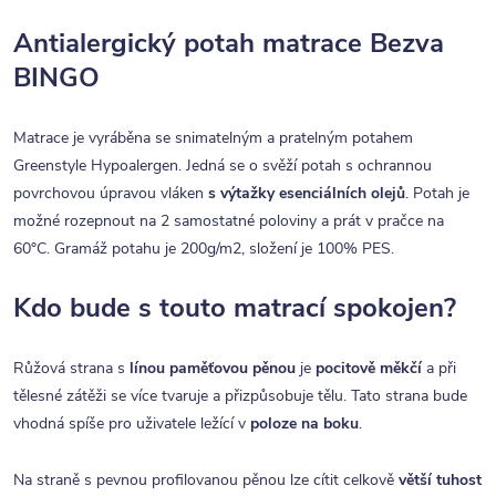
Antialergický potah matrace Bezva
BINGO
Matrace je vyráběna se snimatelným a pratelným potahem
Greenstyle Hypoalergen. Jedná se o svěží potah s ochrannou
povrchovou úpravou vláken
s výtažky esenciálních olejů
.
Potah je
možné rozepnout na 2 samostatné poloviny a prát v pračce na
60°C. Gramáž potahu je 200g/m2, složení je 100% PES.
Kdo bude s touto matrací spokojen?
Růžová strana s
línou paměťovou pěnou
je
pocitově měkčí
a při
tělesné zátěži se více tvaruje a přizpůsobuje tělu. Tato strana bude
vhodná spíše pro uživatele ležící v
poloze na boku
.
Na straně s pevnou profilovanou pěnou lze cítit celkově
větší tuhost