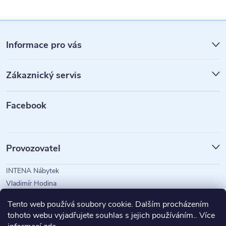
Z
á
Informace pro vás
p
Zákaznický servis
a
t
Facebook
í
Provozovatel
INTENA Nábytek
Vladimír Hodina
IČO: 73350583
Tento web používá soubory cookie. Dalším procházením
tohoto webu vyjadřujete souhlas s jejich používáním.. Více