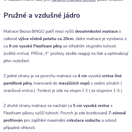
Pružné a vzdušné jádro
Matrace Bezva BINGO patří mezi vyšší
dvoutvrdostní matrace
o
celkové
výšce včetně potahu ca 20cm.
Jádro matrace je vyrobeno z
ca
9 cm vysoké Flexifoam pěny
se středním stupněm tuhosti
(světlá vrstva). Příčné „Y“ prořezy skvěle reagují na tlak a optimalizují
jeho rozložení.
Z jedné strany je na povrchu matrace ca
4 cm
vysoká
vrstva líné
paměťové pěny,
tvarované do
masážních nopů
v sedmi zónách (
oranžová vrstva ). Tvrdost je zde na stupni č.3 ( ze stupnice 1-5 ).
Z druhé strany matrace se nachází ca
5 cm vysoká vrstva
s
Flexifoam pěnou vyšší tuhosti. Povrch je zde kostkovaně
7-zónově
profilován
pro zajištění maximální
cirkulace vzduchu
a odvod
případné vlhkosti.