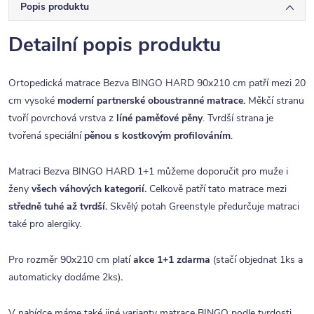
Popis produktu
Detailní popis produktu
Ortopedická matrace Bezva BINGO HARD 90x210 cm patří mezi 20
cm vysoké
moderní partnerské oboustranné matrace.
Měkčí stranu
tvoří povrchová vrstva z
líné paměťové pěny
. Tvrdší strana je
tvořená speciální
pěnou s kostkovým profilováním
.
Matraci Bezva BINGO HARD 1+1 můžeme doporučit pro muže i
ženy
všech váhových kategorií.
Celkově patří tato matrace mezi
středně tuhé až tvrdší.
Skvělý potah
Greenstyle
předurčuje matraci
také pro alergiky
.
Pro rozměr 90x210 cm platí
akce 1+1 zdarma
(stačí objednat 1ks a
automaticky dodáme 2ks)
.
V nabídce máme také jiné
varianty matrace BINGO
podle tvrdosti.