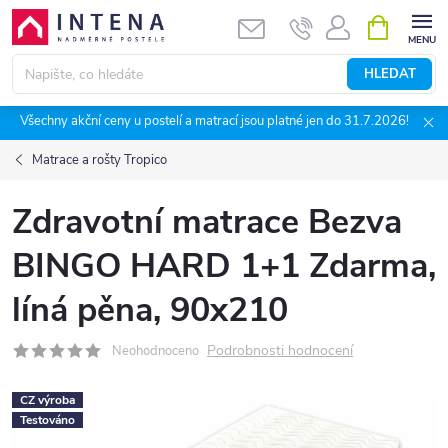
Přejít
NÁKUPNÍ
KOŠÍK
na
obsah
HLEDAT
Všechny akční ceny u postelí a matrací jsou platné jen do 31.7.2026!
Matrace a rošty Tropico
Zdravotní matrace Bezva
BINGO HARD 1+1 Zdarma,
líná pěna, 90x210
Podrobnosti hodnocení
Neohodnoceno
CZ výroba
Testováno