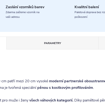
Zaslání vzorníků barev
Kvalitní balení
Zdarma zašleme vzorník na
Paletová doprava bez riz
vaši adresu
poškození
PARAMETRY
cm patří mezi 20 cm vysoké
moderní partnerské oboustrann
ana je tvořená speciální
pěnou s kostkovým profilováním
.
 pro muže i ženy
všech váhových kategorií.
Díky paměťové pěn