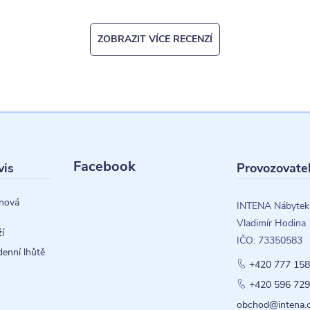
ZOBRAZIT VÍCE RECENZÍ
Facebook
vis
Provozovate
nová
INTENA Nábytek
Vladimír Hodina
í
IČO: 73350583
denní lhůtě
+420 777 158
+420 596 729
obchod@intena.