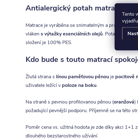
Antialergický potah matrace Be
Tento 
vyjadřu
Matrace je vyráběna se snimatelným a pratelným p
Nast
vláken
s výtažky esenciálních olejů
.
Potah je možné
složení je 100% PES.
Kdo bude s touto matrací spokoj
Žlutá strana s
línou paměťovou pěnou
je
pocitově 
uživatele ležící v
poloze na boku
.
Na straně s pevnou profilovanou pěnou (
oranžová
)
požadující pevnější podporu. Příjemně se na této str
Poměr cena vs. užitná hodota je zde díky akci 1+1 
dlouhého bezstarostného užívání.