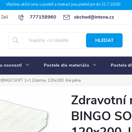
Všechny akční ceny u postelí a matrací jsou platné jen do 31.7.2026!
777158960
obchod@intena.cz
Způsoby a ceny dopravy
7 důvodů, proč nakupit u Intena nábytek
HLEDAT
u nosností
Postele dle materiálu
Postele d
a BINGO SOFT 1+1 Zdarma, 120x200, líná pěna
Zdravotní
BINGO SO