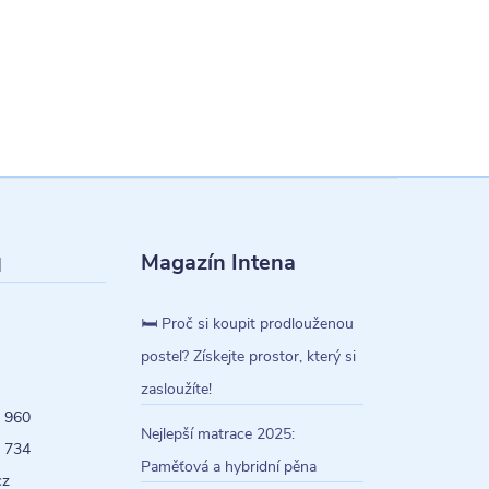
Magazín Intena
l
🛏️ Proč si koupit prodlouženou
postel? Získejte prostor, který si
zasloužíte!
 960
Nejlepší matrace 2025:
 734
Paměťová a hybridní pěna
cz