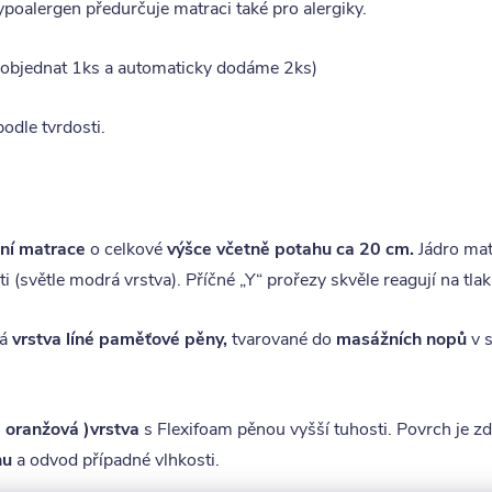
ypoalergen
předurčuje matraci také pro alergiky
.
 objednat 1ks a automaticky dodáme 2ks)
odle tvrdosti.
ní matrace
o celkové
výšce včetně potahu ca 20 cm.
Jádro mat
(světle modrá vrstva). Příčné „Y“ prořezy skvěle reagují na tlak 
ká
vrstva líné paměťové pěny,
tvarované do
masážních nopů
v s
 oranžová )vrstva
s Flexifoam pěnou vyšší tuhosti. Povrch je 
hu
a odvod případné vlhkosti.