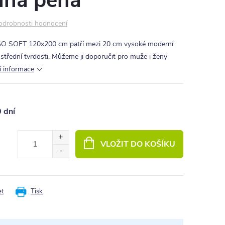
íná pěna
odrobnosti hodnocení
GO SOFT 120x200 cm patří mezi 20 cm vysoké moderní
třední tvrdosti. Můžeme ji doporučit pro muže i ženy
í informace
0 dní
VLOŽIT DO KOŠÍKU
et
Tisk