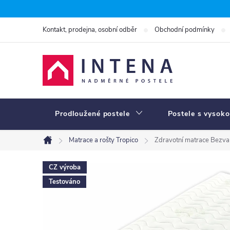
Přejít
na
Kontakt, prodejna, osobní odběr
Obchodní podmínky
obsah
Prodloužené postele
Postele s vysoko
Matrace a rošty Tropico
Zdravotní matrace Bezv
Domů
CZ výroba
Testováno