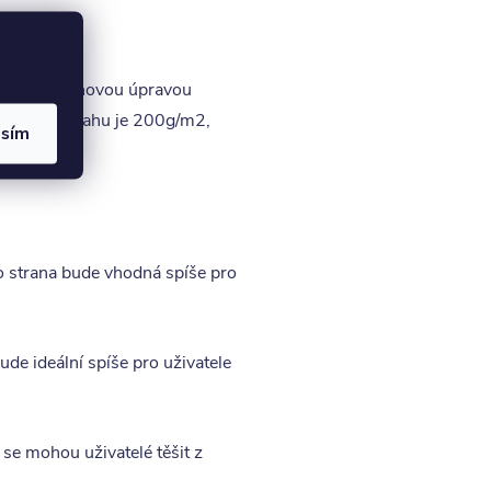
annou povrchovou úpravou
 Gramáž potahu je 200g/m2,
asím
ato strana bude vhodná spíše pro
bude ideální spíše pro uživatele
 se mohou uživatelé těšit z