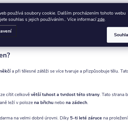
zva BINGO
web používá soubory cookie. Dalším procházením tohoto webu
jete souhlas s jejich používáním.. Více informací
zde
.
otahem Greenstyle Hypoalergen. Jedná se o svěží potah s ochr
avení
 rozepnout na 2 samostatné poloviny a prát v pračce na 60°C.
Souhl
en?
měkčí
a při tělesné zátěži se více tvaruje a přizpůsobuje tělu. T
 lze cítit celkově
větší tuhost a tvrdost této strany
. Tato strana 
aně leží v poloze
na břichu
nebo
na zádech
.
zdarma na velmi dobré úrovni. Díky
5-ti leté záruce
na proležení