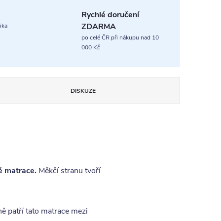
Rychlé doručení
ZDARMA
ika
po celé ČR při nákupu nad 10
000 Kč
DISKUZE
é matrace.
Měkčí stranu tvoří
ě patří tato matrace mezi