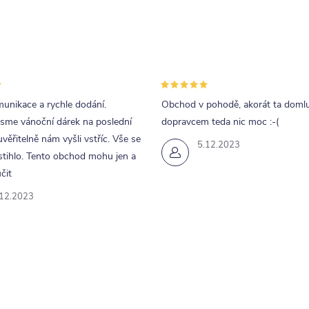
unikace a rychle dodání.
Obchod v pohodě, akorát ta doml
jsme vánoční dárek na poslední
dopravcem teda nic moc :-(
uvěřitelně nám vyšli vstříc. Vše se
5.12.2023
tihlo. Tento obchod mohu jen a
čit
.12.2023