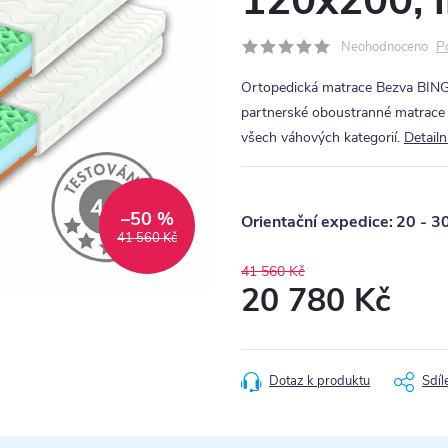
120x200, l
P
Neohodnoceno
Ortopedická matrace Bezva BIN
partnerské oboustranné matrace s
všech váhových kategorií.
Detailn
–50 %
20 - 3
41 560 Kč
41 560 Kč
20 780 Kč
Měrná
cena:
Dotaz k produktu
Sdíl