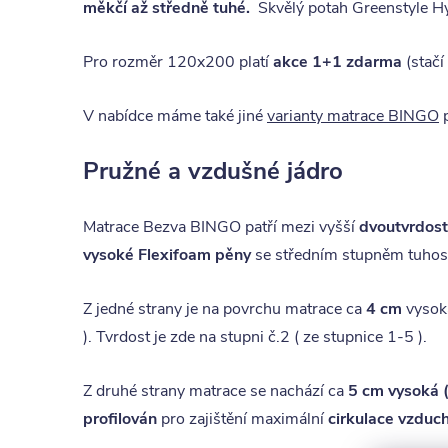
měkčí až středně tuhé.
Skvělý potah
Greenstyle H
Pro rozměr 120x200 platí
akce 1+1 zdarma
(stačí
V nabídce máme také jiné
varianty matrace BINGO
p
Pružné a vzdušné jádro
Matrace Bezva BINGO patří mezi vyšší
dvoutvrdost
vysoké Flexifoam pěny
se středním stupněm tuhosti 
Z jedné strany je na povrchu matrace ca
4 cm
vyso
). Tvrdost je zde na stupni č.2 ( ze stupnice 1-5 ).
Z druhé strany matrace se nachází ca
5 cm vysoká (
profilován
pro zajištění maximální
cirkulace vzduc