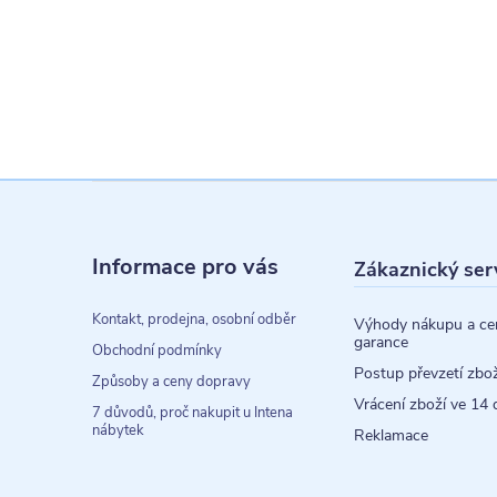
Z
á
Informace pro vás
Zákaznický ser
p
a
Kontakt, prodejna, osobní odběr
Výhody nákupu a ce
garance
t
Obchodní podmínky
Postup převzetí zbož
Způsoby a ceny dopravy
í
Vrácení zboží ve 14 
7 důvodů, proč nakupit u Intena
nábytek
Reklamace