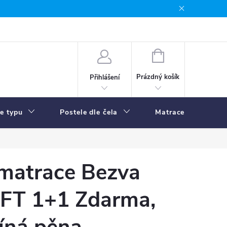
NÁKUPNÍ
KOŠÍK
Prázdný košík
Přihlášení
le typu
Postele dle čela
Matrace
R
 matrace Bezva
FT 1+1 Zdarma,