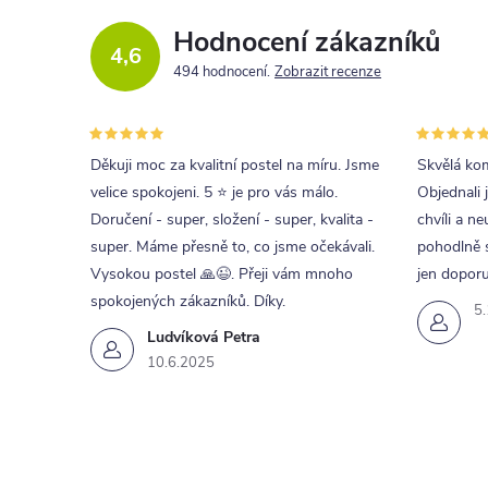
Hodnocení zákazníků
4,6
494 hodnocení
Zobrazit recenze
Děkuji moc za kvalitní postel na míru. Jsme
Skvělá kom
velice spokojeni. 5 ⭐ je pro vás málo.
Objednali 
Doručení - super, složení - super, kvalita -
chvíli a ne
super. Máme přesně to, co jsme očekávali.
pohodlně s
Vysokou postel 🙏😉. Přeji vám mnoho
jen doporu
spokojených zákazníků. Díky.
5
Ludvíková Petra
10.6.2025