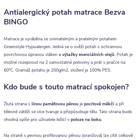
Antialergický potah matrace Bezva
BINGO
Matrace je vyráběna se snimatelným a pratelným potahem
Greenstyle Hypoalergen. Jedná se o svěží potah s ochrannou
povrchovou úpravou vláken
s výtažky esenciálních olejů
.
Potah je
možné rozepnout na 2 samostatné poloviny a prát v pračce na
60°C. Gramáž potahu je 200g/m2, složení je 100% PES.
Kdo bude s touto matrací spokojen?
Žlutá strana s
línou paměťovou pěnou
je
pocitově měkčí
a při
tělesné zátěži se více tvaruje a přizpůsobuje tělu. Tato strana bude
vhodná spíše pro uživatele ležící v
poloze na boku
.
Na straně s pevnou profilovanou pěnou (oranžová) lze cítit celkově