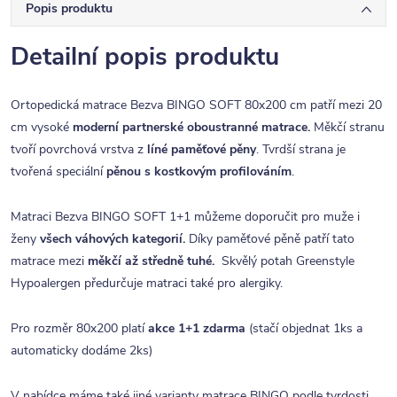
Popis produktu
Detailní popis produktu
Ortopedická matrace Bezva BINGO SOFT 80x200 cm patří mezi 20
cm vysoké
moderní partnerské oboustranné matrace.
Měkčí stranu
tvoří povrchová vrstva z
líné paměťové pěny
. Tvrdší strana je
tvořená speciální
pěnou s kostkovým profilováním
.
Matraci Bezva BINGO SOFT 1+1 můžeme doporučit pro muže i
ženy
všech váhových kategorií.
Díky paměťové pěně patří tato
matrace mezi
měkčí až středně tuhé.
Skvělý potah
Greenstyle
Hypoalergen
předurčuje matraci také pro alergiky
.
Pro rozměr 80x200 platí
akce 1+1 zdarma
(stačí objednat 1ks a
automaticky dodáme 2ks)
V nabídce máme také jiné
varianty matrace BINGO
podle tvrdosti.