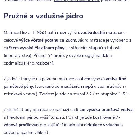
Pružné a vzdušné jádro
Matrace Bezva BINGO patří mezi vyšší
dvoutvrdostní matrace
o
celkové
výšce včetně potahu ca 20cm.
Jádro matrace je vyrobeno z
ca
9 cm vysoké Flexifoam pěny
se středním stupněm tuhosti
(modrá vrstva). Příčné „Y“ prořezy skvěle reagují na tlak a
optimalizují jeho rozložení.
Z jedné strany je na povrchu matrace ca
4 cm
vysoká
vrstva líné
paměťové pěny,
tvarované do
masážních nopů
v sedmi zónách (
zelenkavá vrstva ). Tvrdost je zde na stupni č.2 ( ze stupnice 1-5 ).
Z druhé strany matrace se nachází ca
5 cm vysoká oranžová vrstva
s Flexifoam pěnou vyšší tuhosti. Povrch je zde kostkovaně
7-
zónově profilován
pro zajištění maximální
cirkulace vzduchu
a
odvod případné vlhkosti.