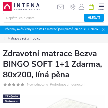
Přejít
NÁKUPNÍ
KOŠÍK
na
obsah
HLEDAT
Všechny akční ceny u postelí a matrací jsou platné jen do 31.7.2026!
Matrace a rošty Tropico
Zdravotní matrace Bezva
BINGO SOFT 1+1 Zdarma,
80x200, líná pěna
Podrobnosti hodnocení
Neohodnoceno
CZ výroba
Testováno