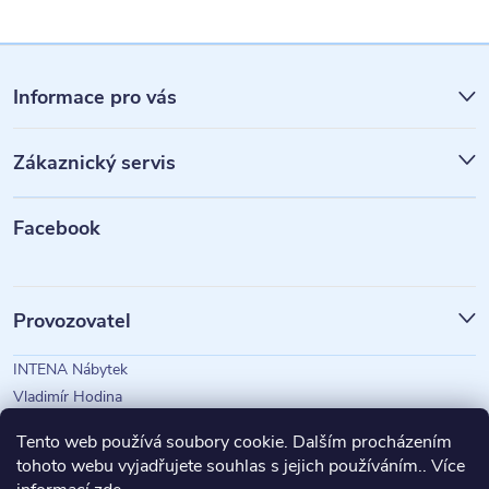
Z
á
Informace pro vás
p
Zákaznický servis
a
t
Facebook
í
Provozovatel
INTENA Nábytek
Vladimír Hodina
IČO: 73350583
Tento web používá soubory cookie. Dalším procházením
tohoto webu vyjadřujete souhlas s jejich používáním.. Více