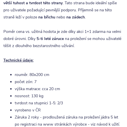
větší tuhost a tvrdost této strany
. Tato strana bude ideální spíše
pro uživatele požadující pevnější podporu. Příjemně se na této
straně leží v poloze
na břichu
nebo
na zádech
.
Poměr cena vs. užitná hodota je zde díky akci 1+1 zdarma na velmi
dobré úrovni. Díky
5-ti leté záruce
na proležení se mohou uživatelé
těšit z dlouhého bezstarostného užívání.
Technické údaje:
rouměr. 80x200 cm
počet zón: 7
výška matrace: cca 20 cm
nosnost: 130 kg
tvrdost na stupnici 1-5: 2/3
vyrobeno v ČR
Záruka 2 roky - prodloužená záruka na proležení jádra 5 let
po registraci na www stránkách výrobce - viz návod k užití.